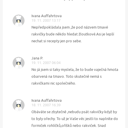
Ivana Auffahrtova
19. 11. 2007 13:17
Nepředpokládala jsem ,že pod názvem tmavé
rakvičky bude někdo hledat žloutkové.Asi je lepší
nechat si recepty jen pro sebe.
Jana P.
19. 11. 2007 06:04
No já jsem si taky myslela, že to bude vaječná hmota
obarvená na tmavo. Toto skutečně nemá s
rakvičkami nic společného.
Ivana Auffahrtova
18. 11. 2007 16:39
Obáváte se zbytečně ,nebudu psát rakvičky když by
to byly ořechy. To už je Vaše věc jestli to naplníte do
formiček rohlíčků,oříšků nebo rakviček. Snad