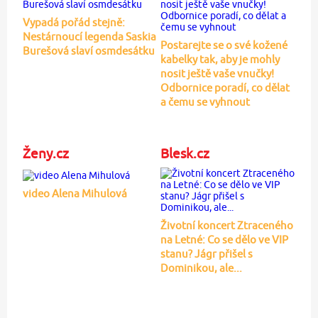
Vypadá pořád stejně:
Nestárnoucí legenda Saskia
Postarejte se o své kožené
Burešová slaví osmdesátku
kabelky tak, aby je mohly
nosit ještě vaše vnučky!
Odbornice poradí, co dělat
a čemu se vyhnout
Ženy.cz
Blesk.cz
video Alena Mihulová
Životní koncert Ztraceného
na Letné: Co se dělo ve VIP
stanu? Jágr přišel s
Dominikou, ale...