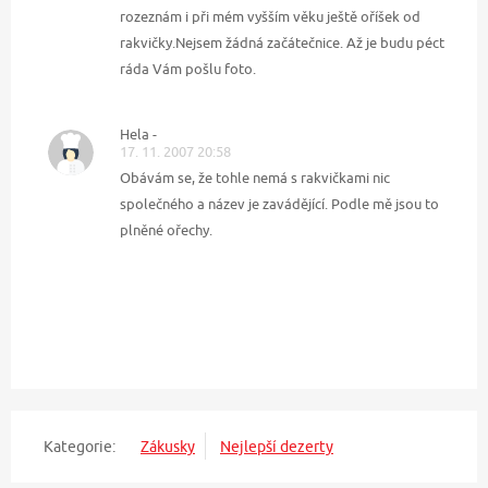
rozeznám i při mém vyšším věku ještě oříšek od
rakvičky.Nejsem žádná začátečnice. Až je budu péct
ráda Vám pošlu foto.
Hela -
17. 11. 2007 20:58
Obávám se, že tohle nemá s rakvičkami nic
společného a název je zavádějící. Podle mě jsou to
plněné ořechy.
Kategorie:
Zákusky
Nejlepší dezerty