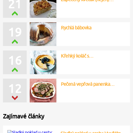
21
Rychlá bábovka
19
Křehký koláč s…
16
Pečená vepřová panenka…
12
Zajímavé články