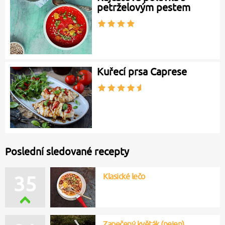
petrželovým pestem
Kuřecí prsa Caprese
Poslední sledované recepty
Klasické lečo
35
Zapečený květák (nejen)…