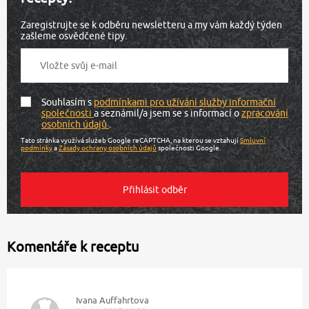
Zaregistrujte se k odběru newsletteru a my vám každý týden
zašleme osvědčené tipy.
Souhlasím s
podmínkami pro užívání služby informační
společnosti
a seznámil/a jsem se s informací o
zpracování
osobních údajů
.
Tato stránka využívá služeb Google reCAPTCHA, na kterou se vztahují
Smluvní
podmínky
a
Zásady ochrany osobních údajů
společnosti Google.
Komentáře k receptu
Ivana Auffahrtova