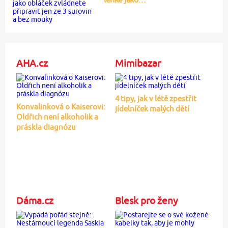
AHA.cz
Mimibazar
4 tipy, jak v létě zpestřit
Konvalinková o Kaiserovi:
jídelníček malých dětí
Oldřich není alkoholik a
práskla diagnózu
Dáma.cz
Blesk pro ženy