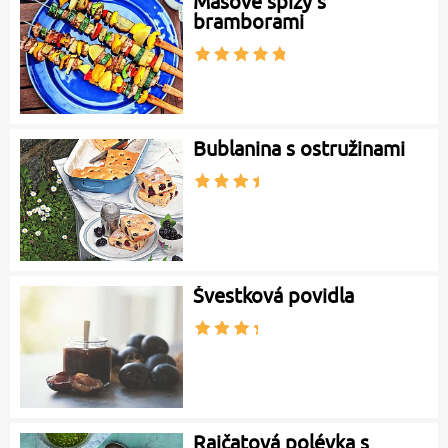
Masové špízy s
bramborami
Bublanina s ostružinami
Švestková povidla
Rajčatová polévka s