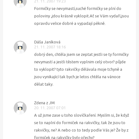
21. 11. 2007 19:23
Formičky se nevymastí,suché formičky se plní do
poloviny ,jdou krásně vyklopit.Ať se Vám vydaří,jsou
opravdu velice dobré a vypadají pěkně.
Dáša Janíková
21. 11. 2007 18:16
dobrý den, chtěla jsem se zeptat jestli se ty formičky
nevymastí a jestli těstem vyplnim celý otvor? půjde
to vyklopit? tyto rakvičky dělávala moje tchyně a
jsou vynikající tak bych je letos chtěla na vánoce
dělat taky.
Zdena z JM
20. 11. 2007 07:01
A už jsme zase u toho slovíčkaření. Myslím si, že když
se to naplní do formiček na rakvičky, tak že jsou to
rakvičky, ne? A nebo co to tedy podle Vás je? Že by z
formiček na rakvičky byly ořechy?