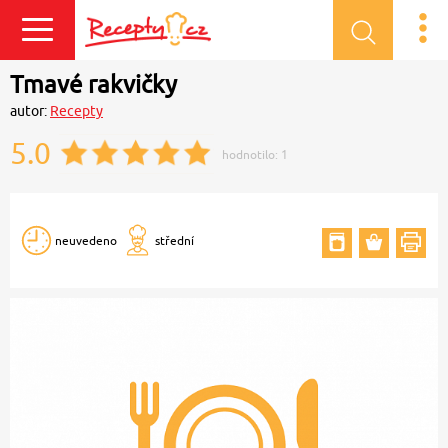
Přihlásit se
Tmavé rakvičky
autor:
Recepty
5.0
hodnotilo:
1
neuvedeno
střední