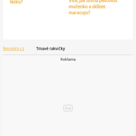
Víte, jak doma pěstovat
lásku?
mučenku a sklízet
maracuju?
Recepty.cz
Tmavé rakvičky