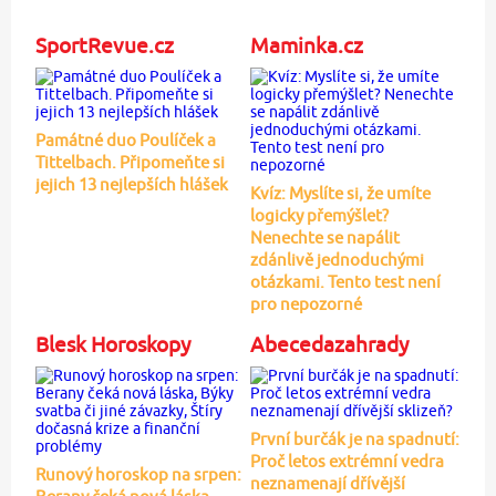
SportRevue.cz
Maminka.cz
Památné duo Poulíček a
Tittelbach. Připomeňte si
jejich 13 nejlepších hlášek
Kvíz: Myslíte si, že umíte
logicky přemýšlet?
Nenechte se napálit
zdánlivě jednoduchými
otázkami. Tento test není
pro nepozorné
Blesk Horoskopy
Abecedazahrady
První burčák je na spadnutí:
Proč letos extrémní vedra
Runový horoskop na srpen:
neznamenají dřívější