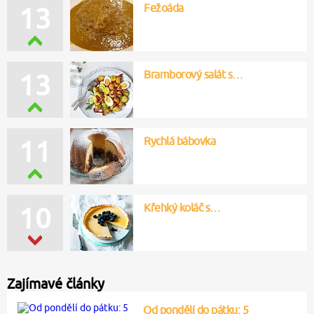
Fežoáda
13
Bramborový salát s…
13
Rychlá bábovka
11
Křehký koláč s…
10
Zajímavé články
Od pondělí do pátku: 5