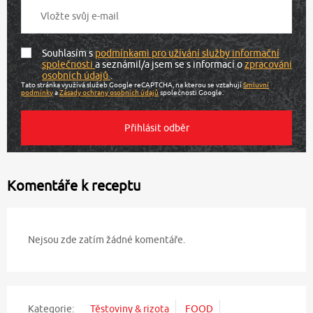
Souhlasím s
podmínkami pro užívání služby informační
společnosti
a seznámil/a jsem se s informací o
zpracování
osobních údajů
.
Tato stránka využívá služeb Google reCAPTCHA, na kterou se vztahují
Smluvní
podmínky
a
Zásady ochrany osobních údajů
společnosti Google.
Komentáře k receptu
Nejsou zde zatím žádné komentáře.
Kategorie:
Těstoviny & rizota
FOOD