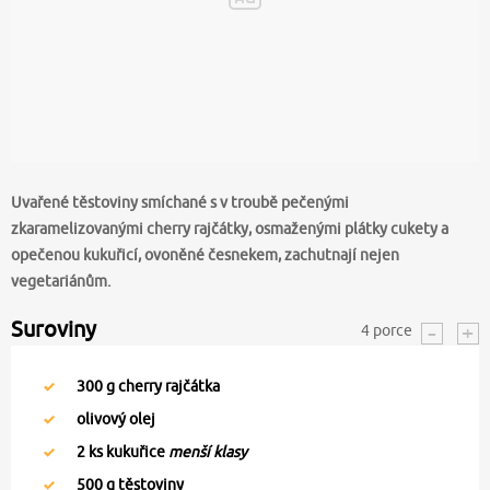
Uvařené těstoviny smíchané s v troubě pečenými
zkaramelizovanými cherry rajčátky, osmaženými plátky cukety a
opečenou kukuřicí, ovoněné česnekem, zachutnají nejen
vegetariánům.
Suroviny
4
porce
300
g cherry rajčátka
olivový olej
2
ks kukuřice
menší klasy
500
g těstoviny