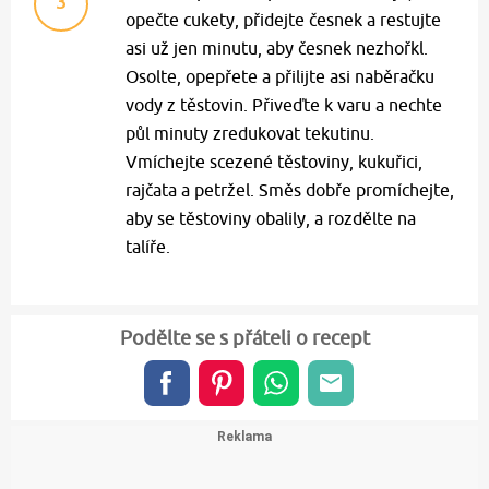
3
opečte cukety, přidejte česnek a restujte
asi už jen minutu, aby česnek nezhořkl.
Osolte, opepřete a přilijte asi naběračku
vody z těstovin. Přiveďte k varu a nechte
půl minuty zredukovat tekutinu.
Vmíchejte scezené těstoviny, kukuřici,
rajčata a petržel. Směs dobře promíchejte,
aby se těstoviny obalily, a rozdělte na
talíře.
Podělte se s přáteli o recept