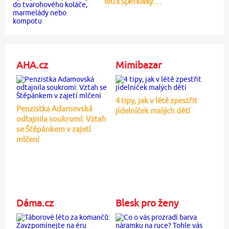
letní špendlíky…
AHA.cz
Mimibazar
4 tipy, jak v létě zpestřit
Penzistka Adamovská
jídelníček malých dětí
odtajnila soukromí: Vztah
se Štěpánkem v zajetí
mlčení
Dáma.cz
Blesk pro ženy