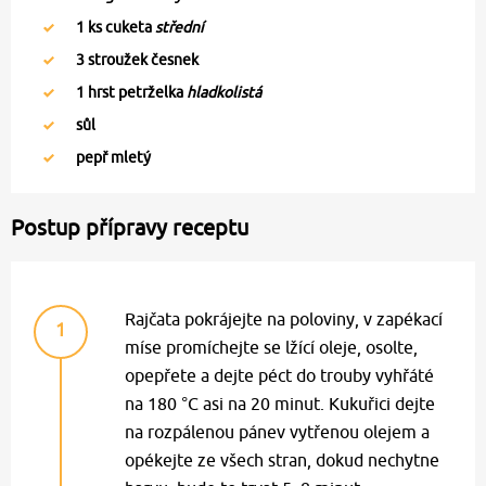
1
ks cuketa
střední
3
stroužek česnek
1
hrst petrželka
hladkolistá
sůl
pepř mletý
Postup přípravy receptu
Rajčata pokrájejte na poloviny, v zapékací
1
míse promíchejte se lžící oleje, osolte,
opepřete a dejte péct do trouby vyhřáté
na 180 °C asi na 20 minut. Kukuřici dejte
na rozpálenou pánev vytřenou olejem a
opékejte ze všech stran, dokud nechytne