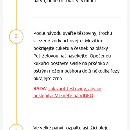
barvu, bude to trvat 5–8 minut.
Podle návodu uvařte těstoviny, trochu
2
scezené vody uchovejte. Mezitím
pokrájejte cuketu a česnek na plátky.
Petrželovou nať nasekejte. Opečenou
kukuřici postavte svisle na prkénko a
ostrým nožem odshora dolů několika řezy
okrájejte zrna.
RADA:
Jak vařit těstoviny, aby se
neslepily? Mrkněte na VIDEO
Ve velké pánvi rozpalte asi lžíci oleje,