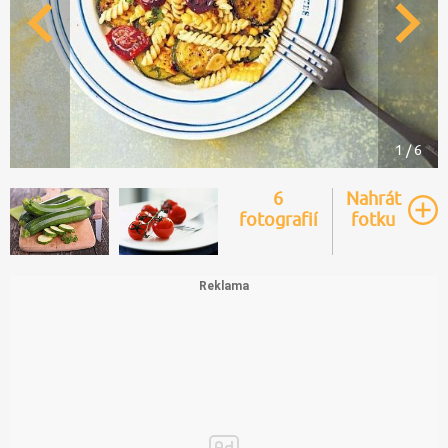
1 / 6
6
Nahrát
fotografií
fotku