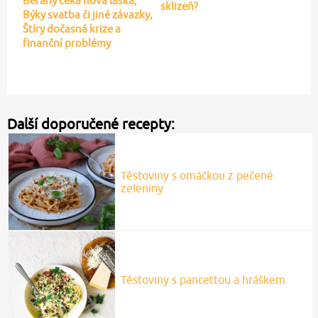
Berany čeká nová láska,
sklizeň?
Býky svatba či jiné závazky,
Štíry dočasná krize a
finanční problémy
Další doporučené recepty:
Těstoviny s omáčkou z pečené
zeleniny
Těstoviny s pancettou a hráškem