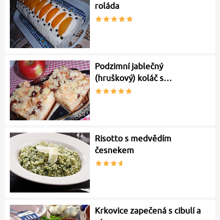
roláda
Podzimní jablečný
(hruškový) koláč s…
Risotto s medvědím
česnekem
Krkovice zapečená s cibulí a