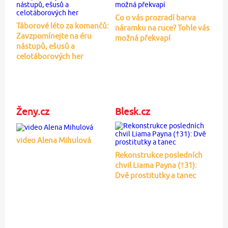
Co o vás prozradí barva
Táborové léto za komančů:
náramku na ruce? Tohle vás
Zavzpomínejte na éru
možná překvapí
nástupů, ešusů a
celotáborových her
Ženy.cz
Blesk.cz
video Alena Mihulová
Rekonstrukce posledních
chvil Liama Payna (†31):
Dvě prostitutky a tanec