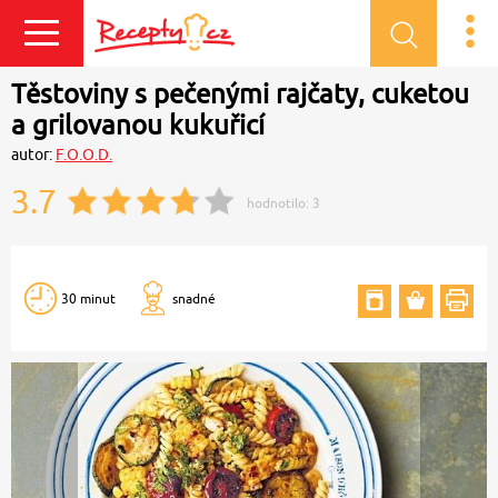
Přihlásit se
Těstoviny s pečenými rajčaty, cuketou
a grilovanou kukuřicí
autor:
F.O.O.D.
3.7
hodnotilo:
3
30 minut
snadné