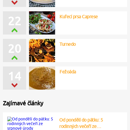
Kuřecí prsa Caprese
22
Turnedo
20
Fežoáda
14
Zajímavé články
Od pondělí do pátku: 5
rodinných večeří ze…