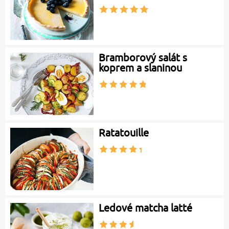
Bramborový salát s
koprem a slaninou
Ratatouille
Ledové matcha latté