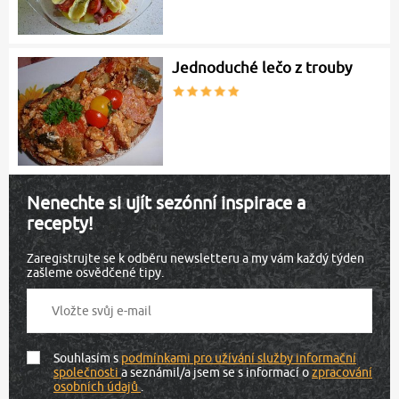
Jednoduché lečo z trouby
Nenechte si ujít sezónní inspirace a
recepty!
Zaregistrujte se k odběru newsletteru a my vám každý týden
zašleme osvědčené tipy.
Souhlasím s
podmínkami pro užívání služby informační
společnosti
a seznámil/a jsem se s informací o
zpracování
osobních údajů
.