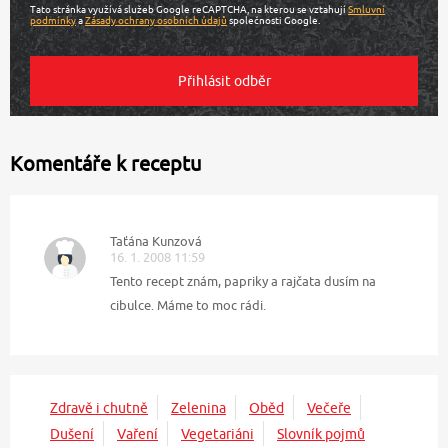
Tato stránka využívá služeb Google reCAPTCHA, na kterou se vztahují
Smluvní
podmínky
a
Zásady ochrany osobních údajů
společnosti Google.
Komentáře k receptu
Taťána Kunzová
16. 1. 2008 11:59
Tento recept znám, papriky a rajčata dusím na
cibulce. Máme to moc rádi.
Zdravě i chutně
Zelenina
Oběd
Večeře
Dušení
Vaření
Vegetariáni
Slovník pojmů