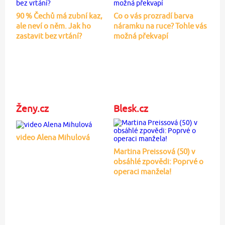
90 % Čechů má zubní kaz,
Co o vás prozradí barva
ale neví o něm. Jak ho
náramku na ruce? Tohle vás
zastavit bez vrtání?
možná překvapí
Ženy.cz
Blesk.cz
video Alena Mihulová
Martina Preissová (50) v
obsáhlé zpovědi: Poprvé o
operaci manžela!