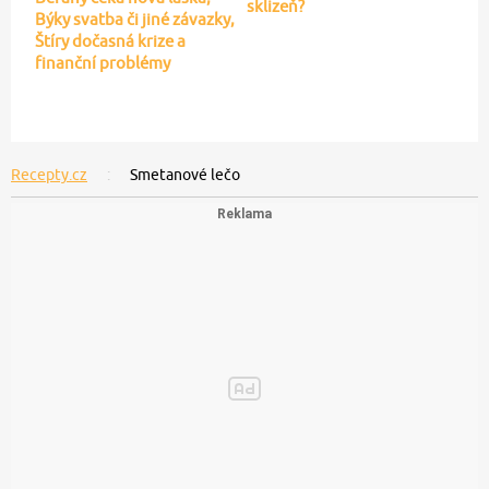
sklizeň?
Býky svatba či jiné závazky,
Štíry dočasná krize a
finanční problémy
Recepty.cz
Smetanové lečo