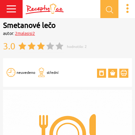
Přihlásit se
Smetanové lečo
autor:
2malasisi2
3.0
hodnotilo:
2
neuvedeno
střední