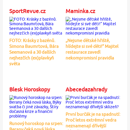
SportRevue.cz
Maminka.cz
FOTO: Krásky z bazénů.
„Nejsme dětské hřiště,
Simona Baumrtová, Bára
hlídejte si své děti!“ Majitel
Seemanová a 30 dalších
restaurace zavedl
nejhezčích (ex)plavkyň
nekompromisní pravidla
světa
Blesk Horoskopy
Abecedazahrady
První burčák je na spadnutí:
Proč letos extrémní vedra
Runový horoskop na srpen:
neznamenají dřívější
Berany čeká nová láska,