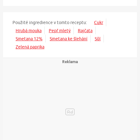
Použité ingredience v tomto receptu:
Cukr
Hrubá mouka
Pepř mletý
Rajčata
Smetana 12%
Smetana ke šlehání
Sůl
Zelená paprika