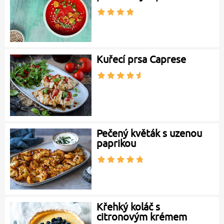
Kuřecí prsa Caprese
Pečený květák s uzenou
paprikou
Křehký koláč s
citronovým krémem