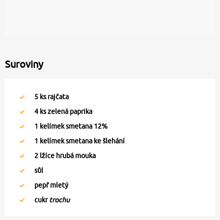
Suroviny
5
ks rajčata
4
ks zelená paprika
1
kelímek smetana 12%
1
kelímek smetana ke šlehání
2
lžíce hrubá mouka
sůl
pepř mletý
cukr
trochu