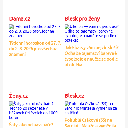
Dáma.cz
Blesk pro ženy
Týdenní horoskop od 27. 7.
Jaké barvy vám nejvíc sluší?
do 2. 8. 2026 pro všechna
Odhalte tajemství barevné
znamení
typologie a naučte se podle
ní oblékat
Ženy.cz
Blesk.cz
Pohublá Csáková (55) na
Šaty jako od návrháře?
Sardinii: Manžela vyměnila