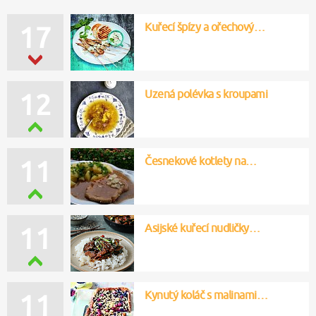
Kuřecí špízy a ořechový…
17
Uzená polévka s kroupami
12
Česnekové kotlety na…
11
Asijské kuřecí nudličky…
11
Kynutý koláč s malinami…
11