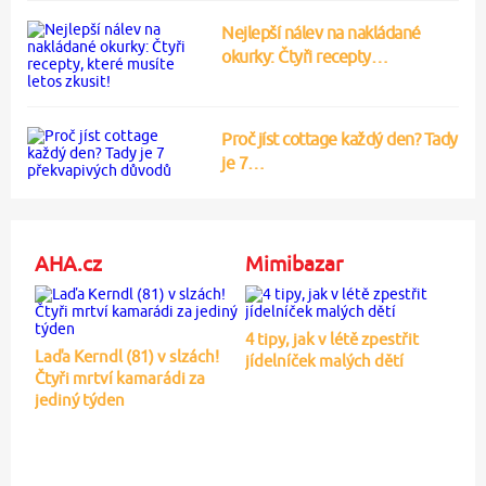
Nejlepší nálev na nakládané
okurky: Čtyři recepty…
Proč jíst cottage každý den? Tady
je 7…
AHA.cz
Mimibazar
4 tipy, jak v létě zpestřit
Laďa Kerndl (81) v slzách!
jídelníček malých dětí
Čtyři mrtví kamarádi za
jediný týden