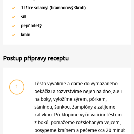
1
lžíce solamyl (bramborový škrob)
sůl
pepř mletý
kmín
Postup přípravy receptu
Těsto vyválíme a dáme do vymazaného
1
pekáčku a rozvrstvíme nejen na dno, ale i
na boky, vyložíme sýrem, pórkem,
slaninou, šunkou, žampióny a zalijeme
zálivkou. Překlopíme vyčnívajícím těstem
z boků, pomažeme rožslehaným vejcem,
posypeme kmínem a pečeme cca 20 minut