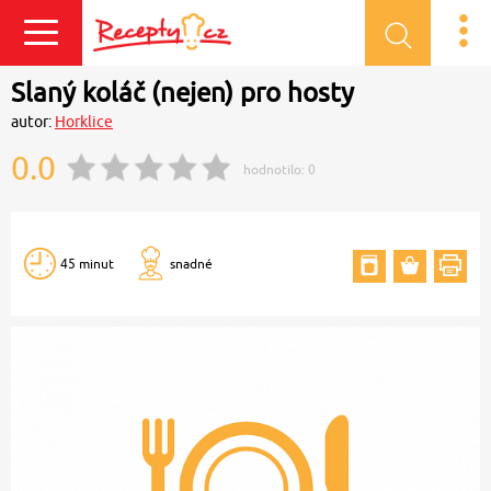
Přihlásit se
Slaný koláč (nejen) pro hosty
autor:
Horklice
0.0
hodnotilo:
0
45 minut
snadné