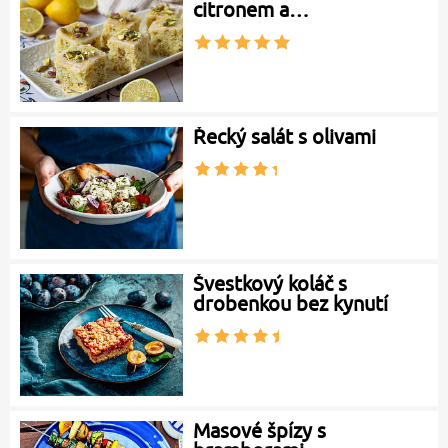
citronem a…
Řecký salát s olivami
Švestkový koláč s
drobenkou bez kynutí
Masové špízy s