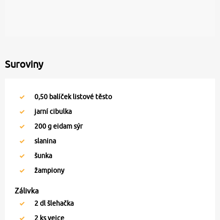
Suroviny
0,50
balíček listové těsto
jarní cibulka
200
g eidam sýr
slanina
šunka
žampiony
Zálivka
2
dl šlehačka
2
ks vejce