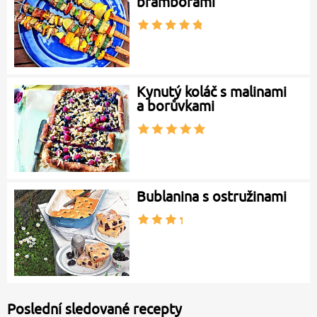
bramborami
Kynutý koláč s malinami
a borůvkami
Bublanina s ostružinami
Poslední sledované recepty