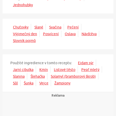
Jednohubky
Chuťovky
Slané
Svačina
Pečení
Výjimečný den
Posvícení
Oslava
Návštěva
Slovník pojmů
Použité ingredience v tomto receptu:
Eidam sýr
Jarní cibulka
Kmín
Listové těsto
Pepř mletý
Slanina
Šlehačka
Solamyl (bramborový škrob)
Sůl
Šunka
Vejce
Žampiony