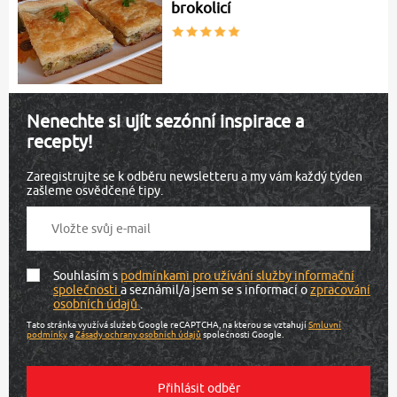
brokolicí
Nenechte si ujít sezónní inspirace a
recepty!
Zaregistrujte se k odběru newsletteru a my vám každý týden
zašleme osvědčené tipy.
Souhlasím s
podmínkami pro užívání služby informační
společnosti
a seznámil/a jsem se s informací o
zpracování
osobních údajů
.
Tato stránka využívá služeb Google reCAPTCHA, na kterou se vztahují
Smluvní
podmínky
a
Zásady ochrany osobních údajů
společnosti Google.