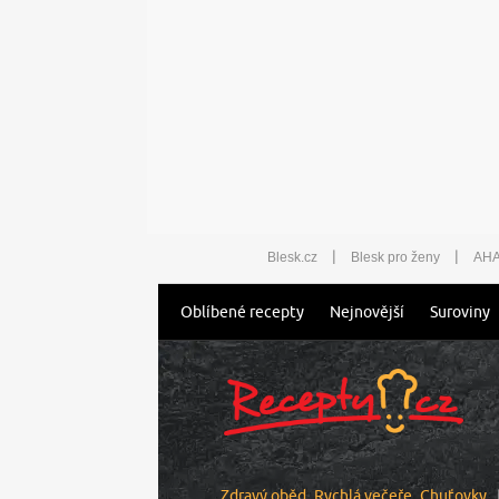
|
|
Blesk.cz
Blesk pro ženy
AHA
Oblíbené recepty
Nejnovější
Suroviny
Zdravý oběd
Rychlá večeře
Chuťovky