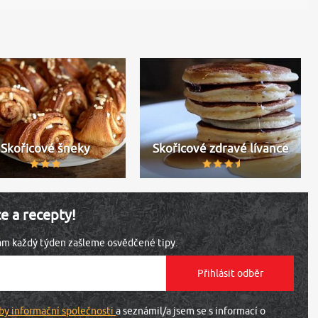
Skořicové šneky
Skořicové zdravé lívance
ce a recepty!
vám každý týden zašleme osvědčené tipy.
by informační společnosti
a seznámil/a jsem se s informací o