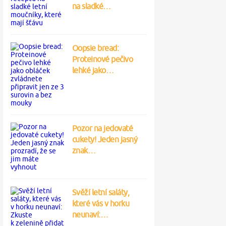
na sladké…
Oopsie bread:
Proteinové pečivo
lehké jako…
Pozor na jedovaté
cukety! Jeden jasný
znak…
Svěží letní saláty,
které vás v horku
neunaví:…