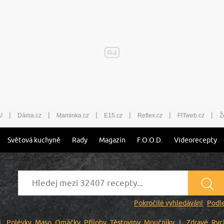
|
|
|
|
|
|
!
Dáma.cz
Maminka.cz
E15.cz
Reflex.cz
FITweb.cz
Ž
Světová kuchyně
Rady
Magazín
F.O.O.D.
Videorecepty
Pokročilé vyhledávání
Podle
Polévky
Maso
Omáčky
Přílohy
Těstoviny
Moučníky
Zdravé
Ryc