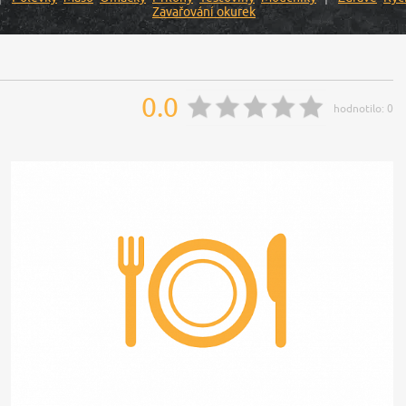
Zavařování okurek
0.0
hodnotilo:
0