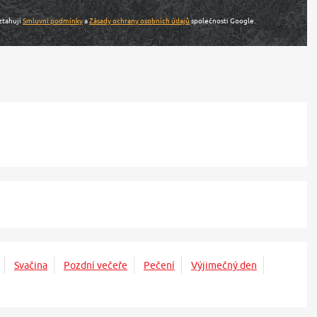
ztahují
Smluvní podmínky
a
Zásady ochrany osobních údajů
společnosti Google.
Svačina
Pozdní večeře
Pečení
Výjimečný den