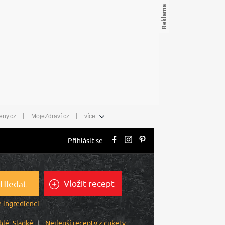
|
|
eny.cz
MojeZdraví.cz
více
Přihlásit se
Vložit recept
Hledat
 ingrediencí
hlé
Sladké
Nejlepší recepty z cukety