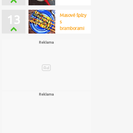
Masové špízy
13
s
bramborami