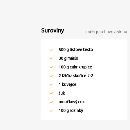
Suroviny
počet porcí:
neuvedeno
500
g listové těsto
30
g máslo
100
g cukr krupice
2
lžička skořice
1-2
1
ks vejce
tuk
moučkový cukr
100
g rozinky