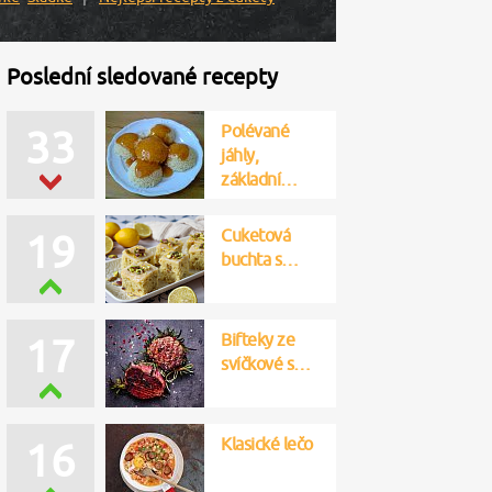
Poslední sledované recepty
Polévané
33
jáhly,
základní…
Cuketová
19
buchta s…
Bifteky ze
17
svíčkové s…
Klasické lečo
16