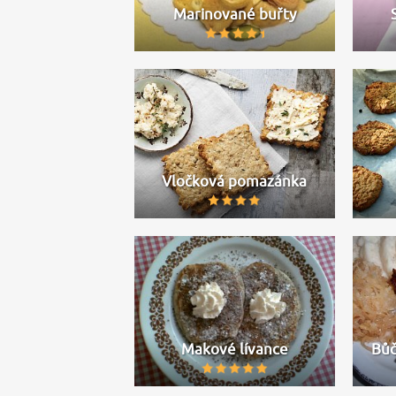
Marinované buřty
Vločková pomazánka
Makové lívance
Bůč