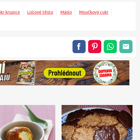
kr krupice
Listové těsto
Máslo
Moučkový cukr