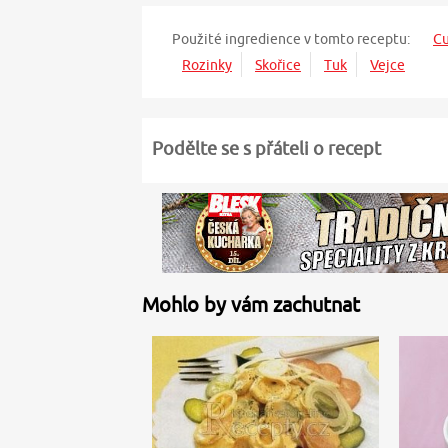
Použité ingredience v tomto receptu:
Cu
Rozinky
Skořice
Tuk
Vejce
Podělte se s přáteli o recept
Mohlo by vám zachutnat