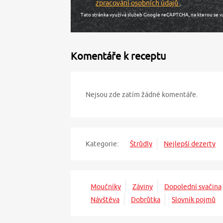
zpracování osobních údajů
.
Tato stránka využívá služeb Google reCAPTCHA, na kterou se v
Komentáře k receptu
Nejsou zde zatím žádné komentáře.
Kategorie:
Štrůdly
Nejlepší dezerty
Moučníky
Záviny
Dopolední svačina
Návštěva
Dobrůtka
Slovník pojmů