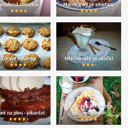
Smažená zmrzlina
Marokánky ze smetany
Zdravé sušenky
Mléčná rýže se skořicí
Palačinky s krémem a
ek na pivu - pikantní
lesním ovocem