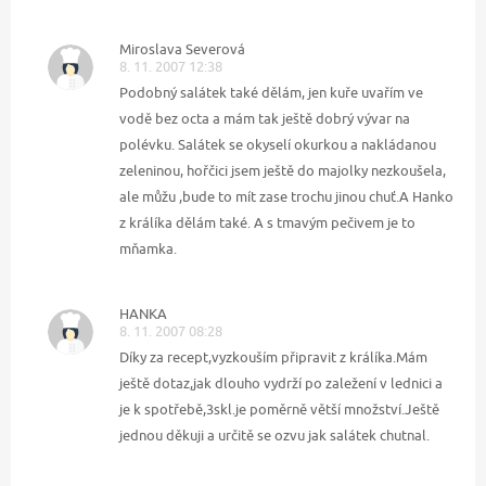
Miroslava Severová
8. 11. 2007 12:38
Podobný salátek také dělám, jen kuře uvařím ve
vodě bez octa a mám tak ještě dobrý vývar na
polévku. Salátek se okyselí okurkou a nakládanou
zeleninou, hořčici jsem ještě do majolky nezkoušela,
ale můžu ,bude to mít zase trochu jinou chuť.A Hanko
z králíka dělám také. A s tmavým pečivem je to
mňamka.
HANKA
8. 11. 2007 08:28
Díky za recept,vyzkouším připravit z králíka.Mám
ještě dotaz,jak dlouho vydrží po zaležení v lednici a
je k spotřebě,3skl.je poměrně větší množství.Ještě
jednou děkuji a určitě se ozvu jak salátek chutnal.