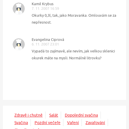
Kamil Krybus
7. 11. 2007 16:59
Okurky 0,3l, tak, jako Moravanka. Omlouvám se za
nepřesnost.
Evangelina Ciprová
6. 11. 2007 23:01
Vypadá to zajímavě, ale nevím, jak velkou sklenici
okurek máte na mysli. Normálně litrovku?
Zdravě i chutně
Salát
Dopolední svačina
Svačina
Pozdní večeře
Vaření
Zavařování