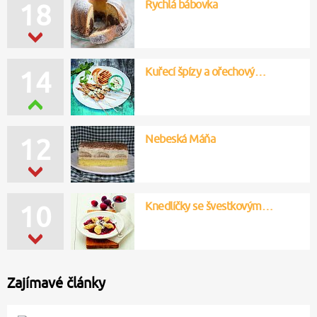
Rychlá bábovka
18
Kuřecí špízy a ořechový…
14
Nebeská Máňa
12
Knedlíčky se švestkovým…
10
Zajímavé články