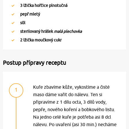
3
lžička hořčice plnotučná
pepř mletý
sůl
sterilovaný hrášek
malá plechovka
2
lžička moučkový cukr
Postup přípravy receptu
Kuře zbavíme kůže, vykostíme a čisté
1
maso dáme vařit do nálevu. Ten si
připravíme z 1 dílu octa, 3 dílů vody,
pepře, nového koření a bobkového listu.
Na jedno celé kuře je potřeba asi 8 dcl
nálevu. Po uvaření (asi 30 min.) necháme