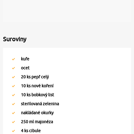
Suroviny
kuře
ocet
20
ks pepř celý
10
ks nové koření
10
ks bobkový list
sterilovaná zelenina
nakládané okurky
250
ml majonéza
4
ks cibule