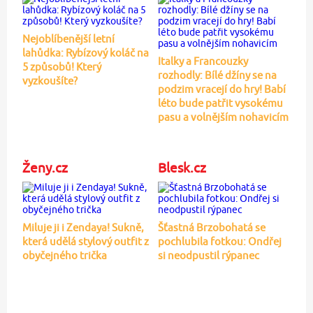
Nejoblíbenější letní
lahůdka: Rybízový koláč na
Italky a Francouzky
5 způsobů! Který
rozhodly: Bílé džíny se na
vyzkoušíte?
podzim vracejí do hry! Babí
léto bude patřit vysokému
pasu a volnějším nohavicím
Ženy.cz
Blesk.cz
Miluje ji i Zendaya! Sukně,
Šťastná Brzobohatá se
která udělá stylový outfit z
pochlubila fotkou: Ondřej
obyčejného trička
si neodpustil rýpanec