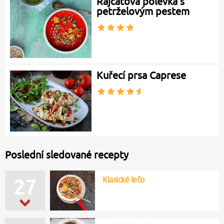
Rajčatová polévka s
petrželovým pestem
Kuřecí prsa Caprese
Poslední sledované recepty
Klasické lečo
27