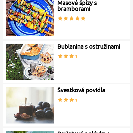
Masové špízy s
bramborami
Bublanina s ostružinami
Švestková povidla