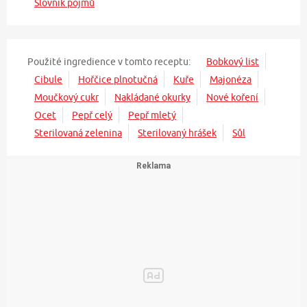
Slovník pojmů
Použité ingredience v tomto receptu:
Bobkový list
Cibule
Hořčice plnotučná
Kuře
Majonéza
Moučkový cukr
Nakládané okurky
Nové koření
Ocet
Pepř celý
Pepř mletý
Sterilovaná zelenina
Sterilovaný hrášek
Sůl