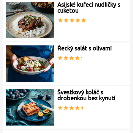
Asijské kuřecí nudličky s
cuketou
Řecký salát s olivami
Švestkový koláč s
drobenkou bez kynutí