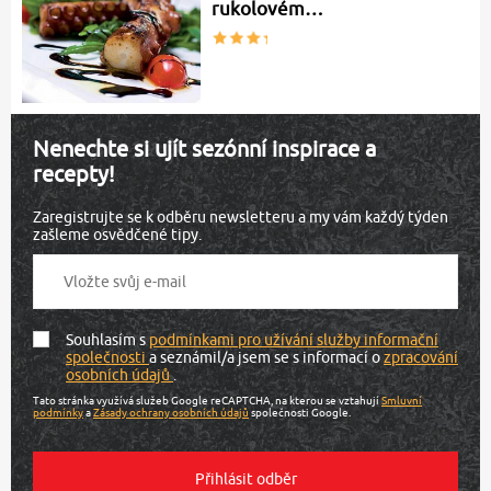
rukolovém…
Nenechte si ujít sezónní inspirace a
recepty!
Zaregistrujte se k odběru newsletteru a my vám každý týden
zašleme osvědčené tipy.
Souhlasím s
podmínkami pro užívání služby informační
společnosti
a seznámil/a jsem se s informací o
zpracování
osobních údajů
.
Tato stránka využívá služeb Google reCAPTCHA, na kterou se vztahují
Smluvní
podmínky
a
Zásady ochrany osobních údajů
společnosti Google.