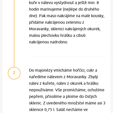
kuře v nálevu vystydnout a ještě min. 8
hodin marinujeme (nejlépe do druhého
dne). Pak maso nakrájíme na malé kousky,
přidáme nakrájenou zeleninu z
Moravanky, sklenici nakrájených okurek,
malou plechovku hrášku a cibuli
nakrájenou nadrobno.
Do majonézy vmícháme hořčici, cukr a
2
naředíme nálevem z Moravanky. Zbylý
nálev z kuřete, nálev z okurek a hrášku
nepoužíváme. Vše promícháme, ochutíme
pepřem, přisolíme a plníme do čistých
sklenic. Z uvedeného množství máme asi 3
sklenice 0,75 l. Salát necháme ve