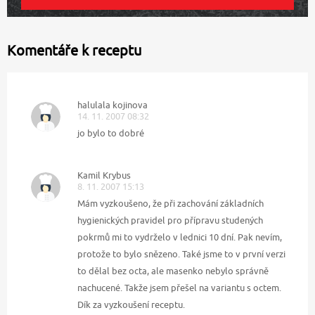
Komentáře k receptu
halulala kojinova
14. 11. 2007 08:32
jo bylo to dobré
Kamil Krybus
8. 11. 2007 15:13
Mám vyzkoušeno, že při zachování základních
hygienických pravidel pro přípravu studených
pokrmů mi to vydrželo v lednici 10 dní. Pak nevím,
protože to bylo snězeno. Také jsme to v první verzi
to dělal bez octa, ale masenko nebylo správně
nachucené. Takže jsem přešel na variantu s octem.
Dík za vyzkoušení receptu.