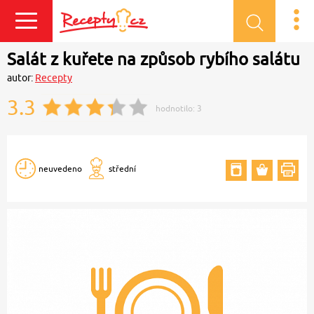
Přihlásit se
Salát z kuřete na způsob rybího salátu
autor:
Recepty
3.3
hodnotilo:
3
neuvedeno
střední