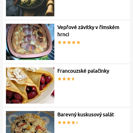
Vepřové závitky v římském
hrnci
Francouzské palačinky
Barevný kuskusový salát