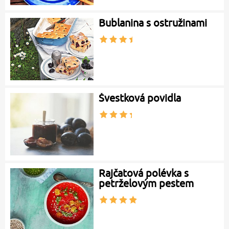
Bublanina s ostružinami
Švestková povidla
Rajčatová polévka s
petrželovým pestem