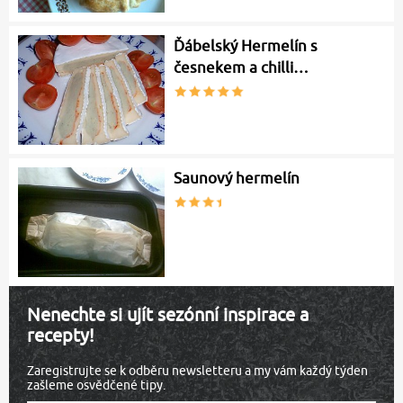
Ďábelský Hermelín s
česnekem a chilli…
Saunový hermelín
Nenechte si ujít sezónní inspirace a
recepty!
Zaregistrujte se k odběru newsletteru a my vám každý týden
zašleme osvědčené tipy.