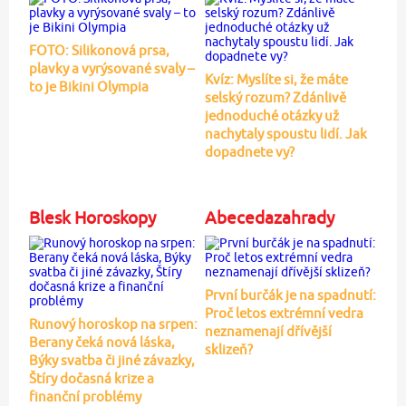
FOTO: Silikonová prsa,
plavky a vyrýsované svaly –
Kvíz: Myslíte si, že máte
to je Bikini Olympia
selský rozum? Zdánlivě
jednoduché otázky už
nachytaly spoustu lidí. Jak
dopadnete vy?
Blesk Horoskopy
Abecedazahrady
První burčák je na spadnutí:
Proč letos extrémní vedra
Runový horoskop na srpen:
neznamenají dřívější
Berany čeká nová láska,
sklizeň?
Býky svatba či jiné závazky,
Štíry dočasná krize a
finanční problémy