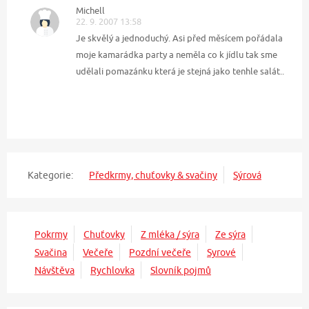
Michell
22. 9. 2007 13:58
Je skvělý a jednoduchý. Asi před měsícem pořádala
moje kamarádka party a neměla co k jídlu tak sme
udělali pomazánku která je stejná jako tenhle salát..
Kategorie:
Předkrmy, chuťovky & svačiny
Sýrová
Pokrmy
Chuťovky
Z mléka / sýra
Ze sýra
Svačina
Večeře
Pozdní večeře
Syrové
Návštěva
Rychlovka
Slovník pojmů