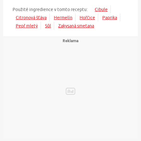
Použité ingredience v tomto receptu:
Cibule
Citronová šťáva
Hermelín
Hořčice
Paprika
Pepř mletý
Sůl
Zakysaná smetana