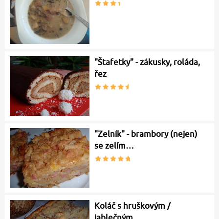
"Štafetky" - zákusky, roláda,
řez
"Zelník" - brambory (nejen)
se zelím…
Koláč s hruškovým /
jablečným…