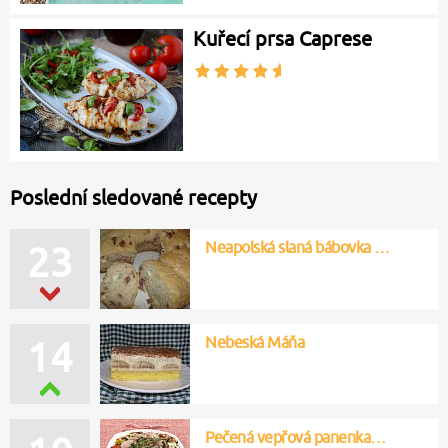
Kuřecí prsa Caprese
Poslední sledované recepty
Neapolská slaná bábovka …
23
Nebeská Máňa
14
Pečená vepřová panenka…