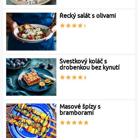
Řecký salát s olivami
Švestkový koláč s
drobenkou bez kynutí
Masové špízy s
bramborami