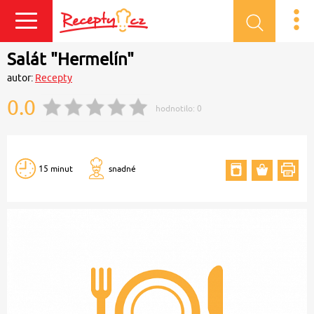
Přihlásit se
Salát "Hermelín"
autor:
Recepty
0.0
hodnotilo:
0
15 minut
snadné