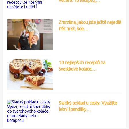
večeře: 10 receptů,…
Zmrzlina, jakou jste ještě nejedli!
Pět míst, kde…
10 nejlepších receptů na
švestkové koláče:…
Sladký poklad u cesty: Využijte
letní špendlíky…