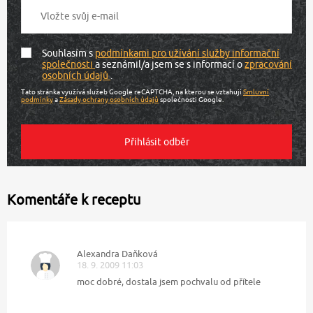
Souhlasím s
podmínkami pro užívání služby informační
společnosti
a seznámil/a jsem se s informací o
zpracování
osobních údajů
.
Tato stránka využívá služeb Google reCAPTCHA, na kterou se vztahují
Smluvní
podmínky
a
Zásady ochrany osobních údajů
společnosti Google.
Komentáře k receptu
Alexandra Daňková
18. 9. 2009 11:03
moc dobré, dostala jsem pochvalu od přítele