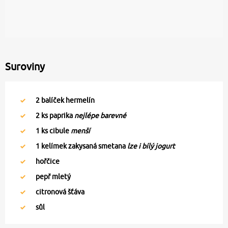
Suroviny
2
balíček hermelín
2
ks paprika
nejlépe barevné
1
ks cibule
menší
1
kelímek zakysaná smetana
lze i bílý jogurt
hořčice
pepř mletý
citronová šťáva
sůl