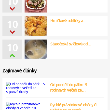
10
Hrníčkové rohlíčky a…
10
Staročeská svíčková od…
10
Zajímavé články
Od pondělí do pátku: 5
rodinných večeří ze…
Rychlé prázdninové obědy či