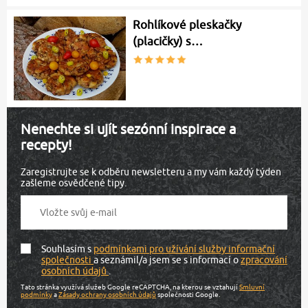
Rohlíkové pleskačky
(placičky) s…
Nenechte si ujít sezónní inspirace a
recepty!
Zaregistrujte se k odběru newsletteru a my vám každý týden
zašleme osvědčené tipy.
Souhlasím s
podmínkami pro užívání služby informační
společnosti
a seznámil/a jsem se s informací o
zpracování
osobních údajů
.
Tato stránka využívá služeb Google reCAPTCHA, na kterou se vztahují
Smluvní
podmínky
a
Zásady ochrany osobních údajů
společnosti Google.