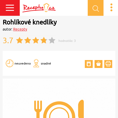
Přihlásit se
Rohlíkové knedlíky
autor:
Recepty
3.7
hodnotilo:
3
neuvedeno
snadné