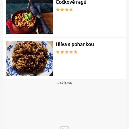
Čočkové ragú
Hlíva s pohankou