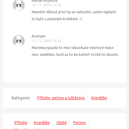
Marek Kopecký
15. 11. 2004 13:38
Nevidím důvod proč by se nehodilo, zatím nejlepší
to bylo s pečeným králíkem .-)
Anonym
10. 11. 2004 14:24
Martine,vypadá to moc lákavě,ale vepřové maso
moc nedělám, hodí se to ke kuřeti? Určitě to zkusím.
Kategorie:
Přílohy, pečivo a luštěniny
Knedlíky
Přílohy
Knedlíky
Oběd
Pečení