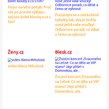
Pozor na letní pohyb: Proč
vás po prvním výšlapu
Postarejte se o své kožené
začnou bolet klouby a co s
kabelky tak, aby je mohly
tím?
nosit ještě vaše vnučky!
Odbornice poradí, co dělat
a čemu se vyhnout
Ženy.cz
Blesk.cz
video Alena Mihulová
Životní koncert Ztraceného
na Letné: Co se dělo ve VIP
stanu? Jágr přišel s
Dominikou, ale...