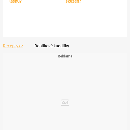
lásku?
sklizeň?
Recepty.cz
Rohlíkové knedlíky