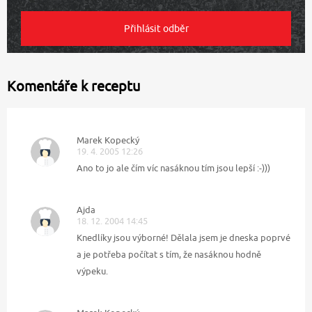
Komentáře k receptu
Marek Kopecký
19. 4. 2005 12:26
Ano to jo ale čím víc nasáknou tím jsou lepší :-)))
Ajda
18. 12. 2004 14:45
Knedlíky jsou výborné! Dělala jsem je dneska poprvé
a je potřeba počítat s tím, že nasáknou hodně
výpeku.