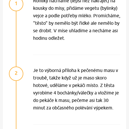
Rohlíky natrháme (lepší než nakrájet) na
1
kousky do mísy, přidáme vegetu (bylinky)
vejce a podle potřeby mléko. Promícháme,
"těsto" by nemělo být řídké ale nemělo by
se drobit. V míse uhladíme a necháme asi
hodinu odležet.
Je to výborná příloha k pečenému masu v
2
troubě, takže když už je maso skoro
hotové, uděláme v pekáči místo. Z těsta
vyrobíme 4 bochánky/válečky a vložíme je
do pekáče k masu, pečeme asi tak 30
minut za občasného polévání výpekem.