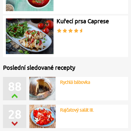
Kuřecí prsa Caprese
Poslední sledované recepty
Rychlá bábovka
88
Rajčatový salát III.
28