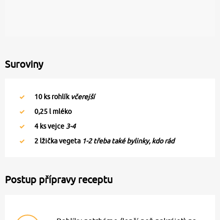
Suroviny
10
ks rohlík
včerejší
0,25
l mléko
4
ks vejce
3-4
2
lžička vegeta
1-2 třeba také bylinky, kdo rád
Postup přípravy receptu