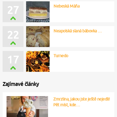
Nebeská Máňa
27
Neapolská slaná bábovka …
22
Turnedo
17
Zajímavé články
Zmrzlina, jakou jste ještě nejedli!
Pět míst, kde…