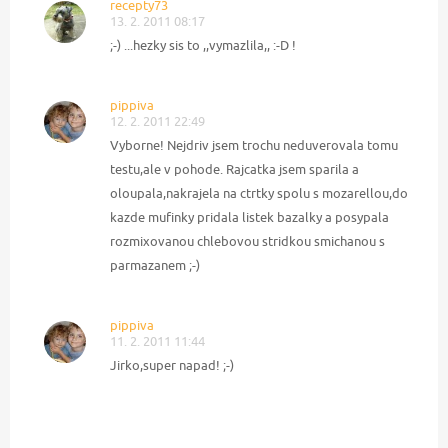
recepty73
13. 2. 2011 08:17
;-) ...hezky sis to ,,vymazlila,, :-D !
pippiva
12. 2. 2011 22:49
Vyborne! Nejdriv jsem trochu neduverovala tomu
testu,ale v pohode. Rajcatka jsem sparila a
oloupala,nakrajela na ctrtky spolu s mozarellou,do
kazde mufinky pridala listek bazalky a posypala
rozmixovanou chlebovou stridkou smichanou s
parmazanem ;-)
pippiva
11. 2. 2011 11:44
Jirko,super napad! ;-)