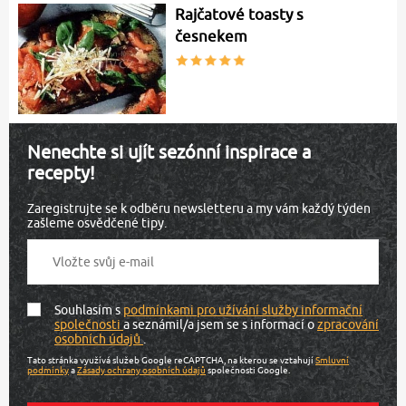
Rajčatové toasty s
česnekem
Nenechte si ujít sezónní inspirace a
recepty!
Zaregistrujte se k odběru newsletteru a my vám každý týden
zašleme osvědčené tipy.
Souhlasím s
podmínkami pro užívání služby informační
společnosti
a seznámil/a jsem se s informací o
zpracování
osobních údajů
.
Tato stránka využívá služeb Google reCAPTCHA, na kterou se vztahují
Smluvní
podmínky
a
Zásady ochrany osobních údajů
společnosti Google.