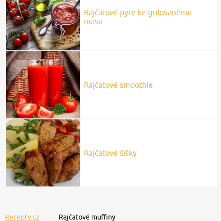
Rajčatové pyré ke grilovanému
masu
Rajčatové smoothie
Rajčatové šišky
Recepty.cz
Rajčatové muffiny