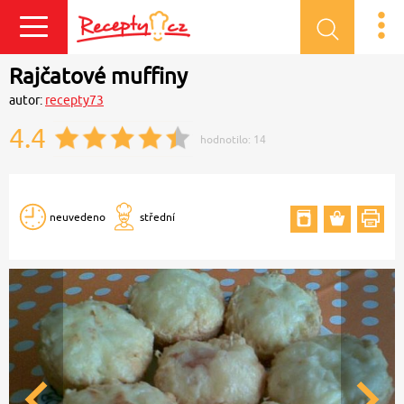
Přihlásit se
Rajčatové muffiny
autor:
recepty73
4.4
hodnotilo:
14
neuvedeno
střední