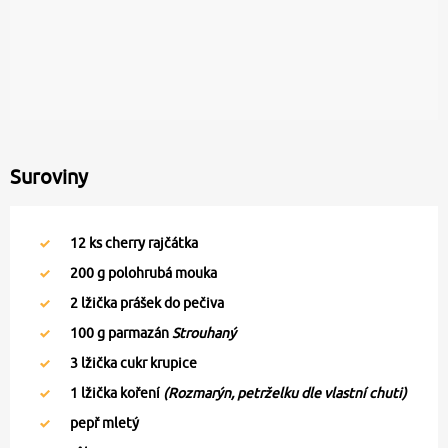
Suroviny
12
ks cherry rajčátka
200
g polohrubá mouka
2
lžička prášek do pečiva
100
g parmazán
Strouhaný
3
lžička cukr krupice
1
lžička koření
(Rozmarýn, petrželku dle vlastní chuti)
pepř mletý