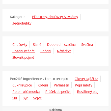
Kategorie:
Předkrmy, chuťovky & svačiny
Jednohubky
Chuťovky
Slané
Dopolední svačina
Svačina
Pozdní večeře
Pečení
Návštěva
Slovník pojmů
Použité ingredience v tomto receptu:
Cherry rajčátka
Cukr krupice
Koření
Parmazán
Pepř mletý
Polohrubá mouka
Prášek do pečiva
Rostlinný olej
Sůl
Sýr
Vejce