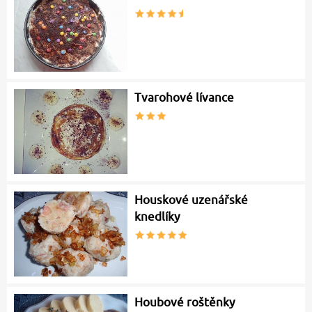
Tvarohové lívance
Houskové uzenářské
knedlíky
Houbové roštěnky