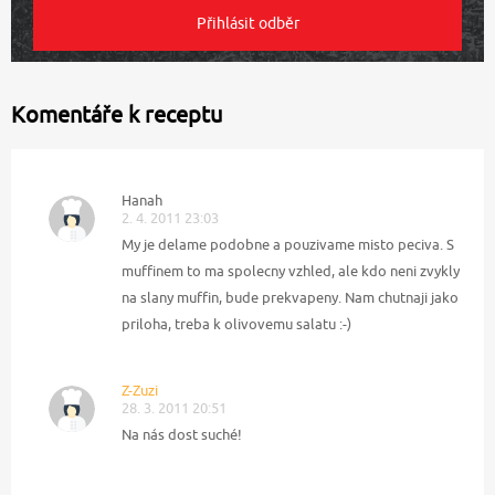
Komentáře k receptu
Hanah
2. 4. 2011 23:03
My je delame podobne a pouzivame misto peciva. S
muffinem to ma spolecny vzhled, ale kdo neni zvykly
na slany muffin, bude prekvapeny. Nam chutnaji jako
priloha, treba k olivovemu salatu :-)
Z-Zuzi
28. 3. 2011 20:51
Na nás dost suché!