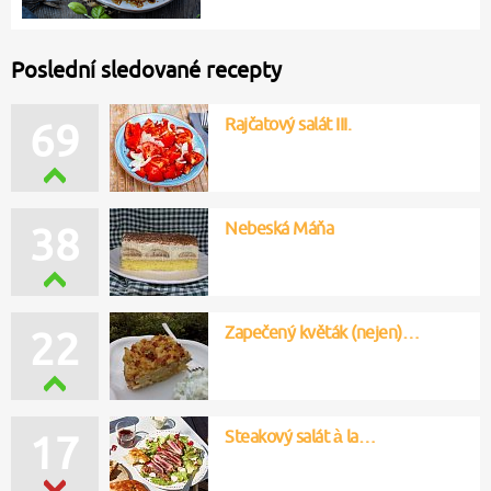
Poslední sledované recepty
Rajčatový salát III.
69
Nebeská Máňa
38
Zapečený květák (nejen)…
22
Steakový salát à la…
17