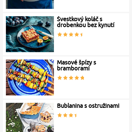
Švestkový koláč s
drobenkou bez kynutí
Masové špízy s
bramborami
Bublanina s ostružinami