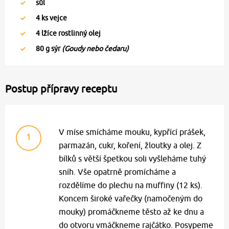
sůl
4
ks vejce
4
lžíce rostlinný olej
80
g sýr
(Goudy nebo čedaru)
Postup přípravy receptu
V míse smícháme mouku, kypřící prášek,
1
parmazán, cukr, koření, žloutky a olej. Z
bílků s větší špetkou soli vyšleháme tuhý
sníh. Vše opatrně promícháme a
rozdělíme do plechu na muffiny (12 ks).
Koncem široké vařečky (namočeným do
mouky) promáčkneme těsto až ke dnu a
do otvoru vmáčkneme rajčátko. Posypeme