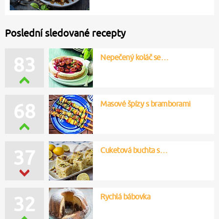
Poslední sledované recepty
Nepečený koláč se…
83
Masové špízy s bramborami
68
Cuketová buchta s…
37
Rychlá bábovka
32