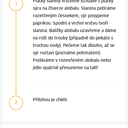
Plátky slaniny vrstvíme střídavě s plátky
1
sýra na čtverce alobalu. Slaninu potíráme
rozetřeným česnekem, sýr posypeme
paprikou. Spodní a vrchní vrstvu tvoří
slanina. Balíčky alobalu uzavřeme a dáme
na rošt do trouby (případně do pekáče s
trochou vody). Pečeme tak dlouho, až se
sýr roztaví (poznáme pohmatem).
Podáváme v rozevřeném alobalu nebo
jídlo opatrně přesuneme na talíř.
Přílohou je chléb.
2