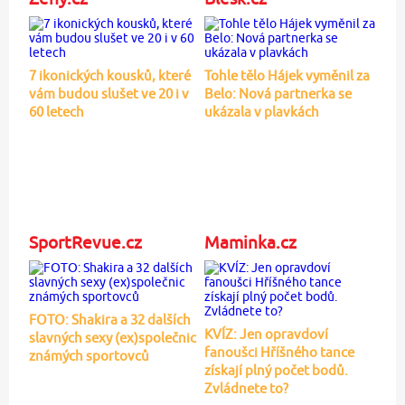
7 ikonických kousků, které
Tohle tělo Hájek vyměnil za
vám budou slušet ve 20 i v
Belo: Nová partnerka se
60 letech
ukázala v plavkách
SportRevue.cz
Maminka.cz
FOTO: Shakira a 32 dalších
KVÍZ: Jen opravdoví
slavných sexy (ex)společnic
fanoušci Hříšného tance
známých sportovců
získají plný počet bodů.
Zvládnete to?