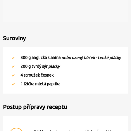
Suroviny
300
g anglická slanina
nebo uzený bůček - tenké plátky
200
g tvrdý sýr
plátky
4
stroužek česnek
1
lžička mletá paprika
Postup přípravy receptu