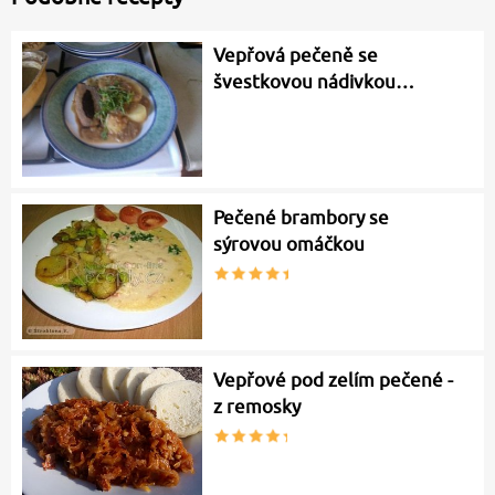
Vepřová pečeně se
švestkovou nádivkou…
Pečené brambory se
sýrovou omáčkou
Vepřové pod zelím pečené -
z remosky