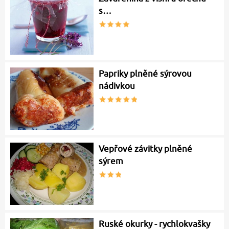
s…
Papriky plněné sýrovou
nádivkou
Vepřové závitky plněné
sýrem
Ruské okurky - rychlokvašky