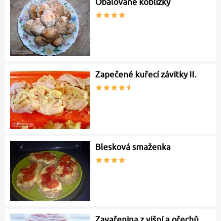
Obalované koblížky
Zapečené kuřecí závitky II.
Blesková smaženka
Zavařenina z višní a ořechů