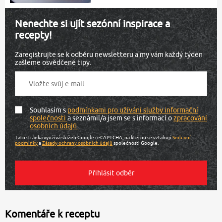
Nenechte si ujít sezónní inspirace a
recepty!
Zaregistrujte se k odběru newsletteru a my vám každý týden
zašleme osvědčené tipy.
Souhlasím s
podmínkami pro užívání služby informační
společnosti
a seznámil/a jsem se s informací o
zpracování
osobních údajů
.
Tato stránka využívá služeb Google reCAPTCHA, na kterou se vztahují
Smluvní
podmínky
a
Zásady ochrany osobních údajů
společnosti Google.
Komentáře k receptu