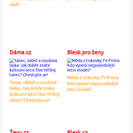
oběť
Dáma.cz
Blesk pro ženy
Móda z tiskovky TV Prima:
Tanec, vášeň a osudová
Kdo vynesl nejpovednější
láska: Jak dobře znáte
letní model?
kultovní letní film Hříšný
tanec? Otestujte se!
Ženy.cz
Blesk.cz