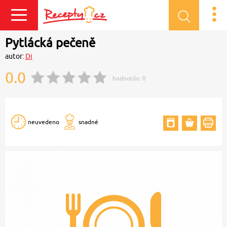
Přihlásit se
Pytlácká pečeně
autor:
Di
0.0
hodnotilo:
0
neuvedeno
snadné