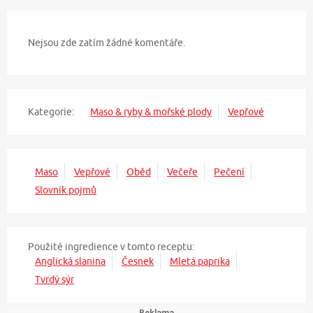
Nejsou zde zatím žádné komentáře.
Kategorie:
Maso & ryby & mořské plody
Vepřové
Maso
Vepřové
Oběd
Večeře
Pečení
Slovník pojmů
Použité ingredience v tomto receptu:
Anglická slanina
Česnek
Mletá paprika
Tvrdý sýr