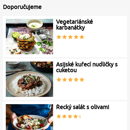
Doporučujeme
Vegetariánské
karbanátky
Asijské kuřecí nudličky s
cuketou
Řecký salát s olivami