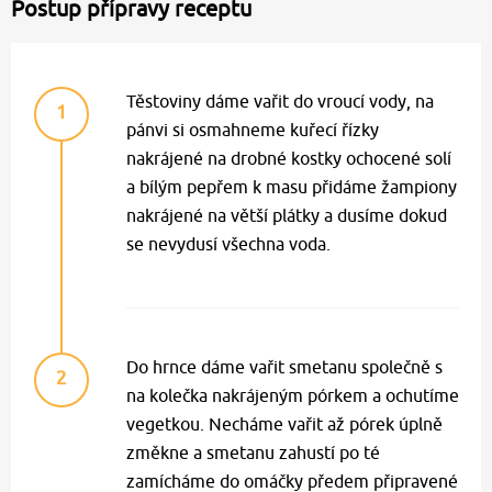
Postup přípravy receptu
Těstoviny dáme vařit do vroucí vody, na
1
pánvi si osmahneme kuřecí řízky
nakrájené na drobné kostky ochocené solí
a bílým pepřem k masu přidáme žampiony
nakrájené na větší plátky a dusíme dokud
se nevydusí všechna voda.
Do hrnce dáme vařit smetanu společně s
2
na kolečka nakrájeným pórkem a ochutíme
vegetkou. Necháme vařit až pórek úplně
změkne a smetanu zahustí po té
zamícháme do omáčky předem připravené