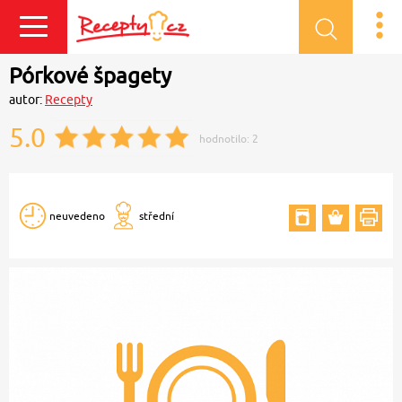
Přihlásit se
Pórkové špagety
autor:
Recepty
5.0
hodnotilo:
2
neuvedeno
střední