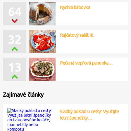
Rychlá bábovka
64
Rajčatový salát III.
32
Pečená vepřová panenka…
13
Zajímavé články
Sladký poklad u cesty: Využijte
letní špendlíky…