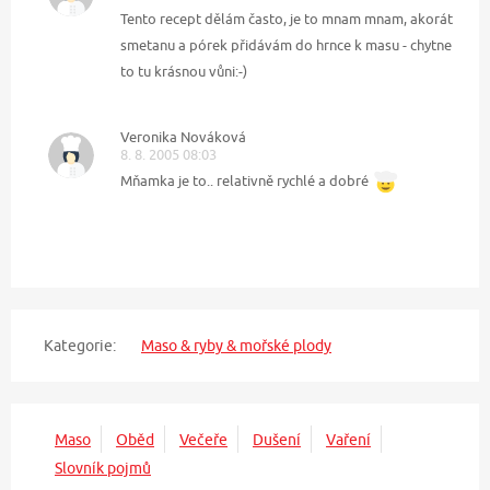
Tento recept dělám často, je to mnam mnam, akorát
smetanu a pórek přidávám do hrnce k masu - chytne
to tu krásnou vůni:-)
Veronika Nováková
8. 8. 2005 08:03
Mňamka je to.. relativně rychlé a dobré
Kategorie:
Maso & ryby & mořské plody
Maso
Oběd
Večeře
Dušení
Vaření
Slovník pojmů