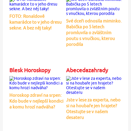
FOTO: Ronaldově
Své dceři odnosila miminko.
kamarádce to v jeho dresu
Babička po 5 letech
sekne. A bez něj taky!
promluvila o zvláštním
poutu s vnučkou, kterou
porodila
Blesk Horoskopy
Abecedazahrady
Horoskop zdraví na srpen:
Jste v lese za experta, nebo
Kdo bude v nejlepší kondici
si na houbaře jen hrajete?
a komu hrozí nadváha?
Otestujte se v našem
desateru