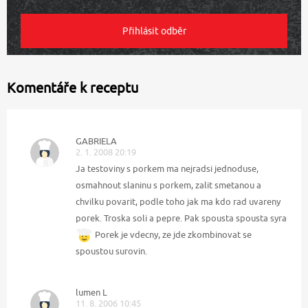
Komentáře k receptu
GABRIELA
2. 1. 2008 20:19
Ja testoviny s porkem ma nejradsi jednoduse,
osmahnout slaninu s porkem, zalit smetanou a
chvilku povarit, podle toho jak ma kdo rad uvareny
porek. Troska soli a pepre. Pak spousta spousta syra
Porek je vdecny, ze jde zkombinovat se
spoustou surovin.
lumen L
11. 8. 2006 10:45