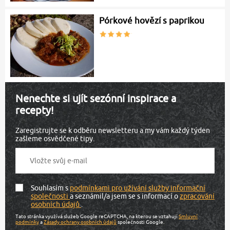
Pórkové hovězí s paprikou
Nenechte si ujít sezónní inspirace a
recepty!
Zaregistrujte se k odběru newsletteru a my vám každý týden
zašleme osvědčené tipy.
Souhlasím s
podmínkami pro užívání služby informační
společnosti
a seznámil/a jsem se s informací o
zpracování
osobních údajů
.
Tato stránka využívá služeb Google reCAPTCHA, na kterou se vztahují
Smluvní
podmínky
a
Zásady ochrany osobních údajů
společnosti Google.