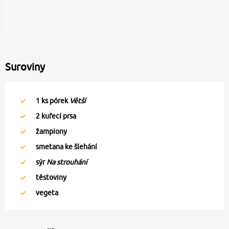
Suroviny
1
ks pórek
Větší
2
kuřecí prsa
žampiony
smetana ke šlehání
sýr
Na strouhání
těstoviny
vegeta