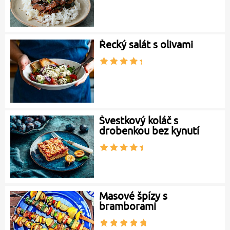
Řecký salát s olivami
Švestkový koláč s
drobenkou bez kynutí
Masové špízy s
bramborami