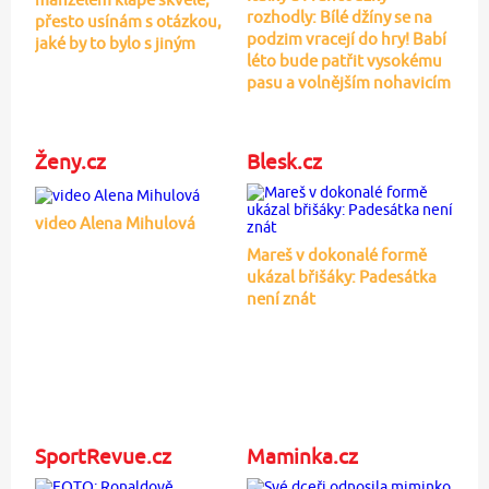
rozhodly: Bílé džíny se na
přesto usínám s otázkou,
podzim vracejí do hry! Babí
jaké by to bylo s jiným
léto bude patřit vysokému
pasu a volnějším nohavicím
Ženy.cz
Blesk.cz
video Alena Mihulová
Mareš v dokonalé formě
ukázal břišáky: Padesátka
není znát
SportRevue.cz
Maminka.cz