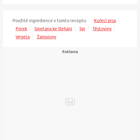
Použité ingredience v tomto receptu:
Kuřecí prsa
Pórek
Smetana ke šlehání
Sýr
Těstoviny
Vegeta
Žampiony