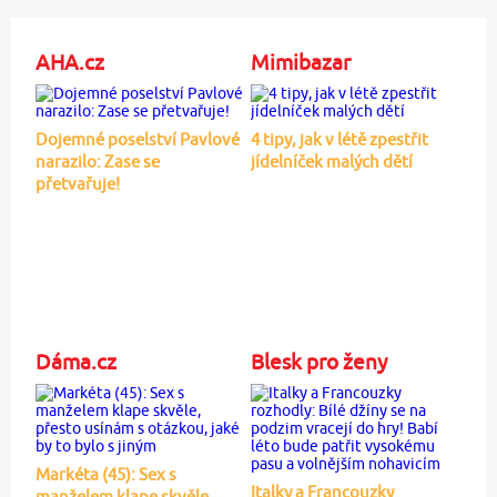
AHA.cz
Mimibazar
Dojemné poselství Pavlové
4 tipy, jak v létě zpestřit
narazilo: Zase se
jídelníček malých dětí
přetvařuje!
Dáma.cz
Blesk pro ženy
Markéta (45): Sex s
Italky a Francouzky
manželem klape skvěle,