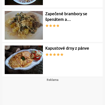
Zapečené brambory se
špenátem a…
Kapustové drny z pánve