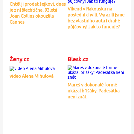
Chtěl ji prodat šejkovi, dnes
Víkend v Rakousku na
je z ní šlechtična. 93letá
poslední chvíli: Vyrazili jsme
Joan Collins okouzlila
bez vlastního auta i drahé
Cannes
půjčovny! Jak to funguje?
Ženy.cz
Blesk.cz
video Alena Mihulová
Mareš v dokonalé formě
ukázal břišáky: Padesátka
není znát