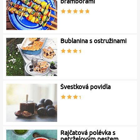
bramborami
Bublanina s ostružinami
Švestková povidla
Rajčatová polévka s
petrželovým pestem