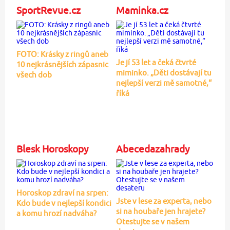
SportRevue.cz
Maminka.cz
FOTO: Krásky z ringů aneb
Je jí 53 let a čeká čtvrté
10 nejkrásnějších zápasnic
miminko. „Děti dostávají tu
všech dob
nejlepší verzi mě samotné,“
říká
Blesk Horoskopy
Abecedazahrady
Horoskop zdraví na srpen:
Jste v lese za experta, nebo
Kdo bude v nejlepší kondici
si na houbaře jen hrajete?
a komu hrozí nadváha?
Otestujte se v našem