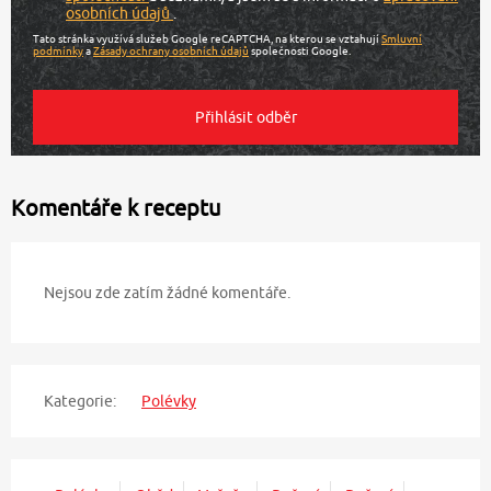
osobních údajů
.
Tato stránka využívá služeb Google reCAPTCHA, na kterou se vztahují
Smluvní
podmínky
a
Zásady ochrany osobních údajů
společnosti Google.
Komentáře k receptu
Nejsou zde zatím žádné komentáře.
Kategorie:
Polévky