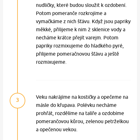
nudličky, které budou sloužit k ozdobení.
Potom pomeranče rozkrojíme a
vymačkáme z nich šťávu. Když jsou papriky
měkké, přilijeme k nim 2 sklenice vody a
necháme krátce přejít varejm. Potom
papriky rozmixujeme do hladkého pyré,
přilijeme pomeračnovou šťávu a ještě
rozmixujeme.
Veku nakrájíme na kostičky a opečeme na
3
másle do křupava. Polévku necháme
prohřát, rozdělíme na talíře a ozdobíme
pomerančovou kůrou, zelenou petrželkou
a opečenou vekou.