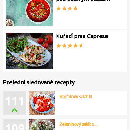
Kuřecí prsa Caprese
Poslední sledované recepty
Rajčatový salát III.
111
Zeleninový salát s…
109