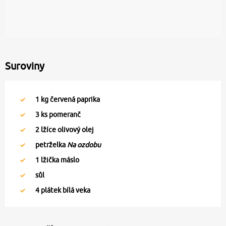
Suroviny
1
kg červená paprika
3
ks pomeranč
2
lžíce olivový olej
petrželka
Na ozdobu
1
lžička máslo
sůl
4
plátek bílá veka