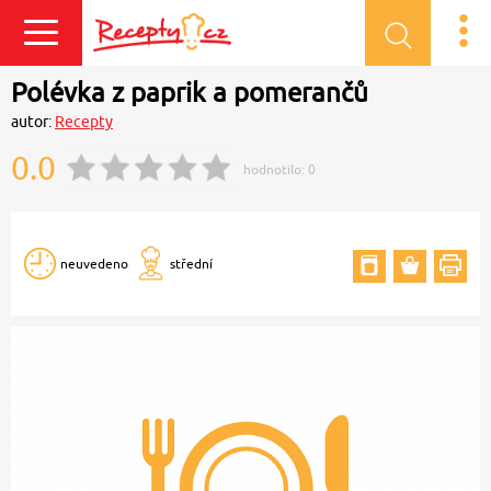
Přihlásit se
Polévka z paprik a pomerančů
autor:
Recepty
0.0
hodnotilo:
0
neuvedeno
střední