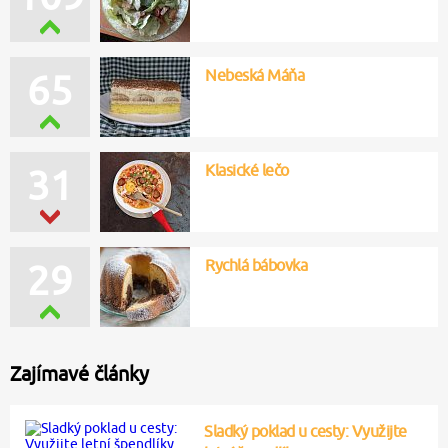
Nebeská Máňa
65
Klasické lečo
31
Rychlá bábovka
29
Zajímavé články
Sladký poklad u cesty: Využijte