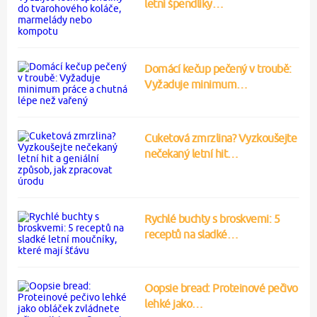
letní špendlíky…
Domácí kečup pečený v troubě:
Vyžaduje minimum…
Cuketová zmrzlina? Vyzkoušejte
nečekaný letní hit…
Rychlé buchty s broskvemi: 5
receptů na sladké…
Oopsie bread: Proteinové pečivo
lehké jako…