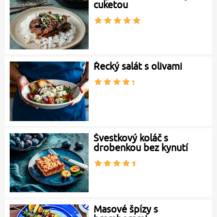
cuketou
Řecký salát s olivami
Švestkový koláč s
drobenkou bez kynutí
Masové špízy s