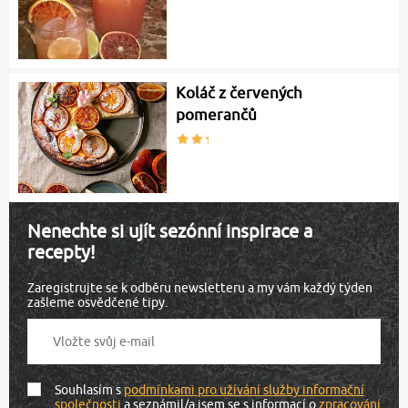
Koláč z červených
pomerančů
Nenechte si ujít sezónní inspirace a
recepty!
Zaregistrujte se k odběru newsletteru a my vám každý týden
zašleme osvědčené tipy.
Souhlasím s
podmínkami pro užívání služby informační
společnosti
a seznámil/a jsem se s informací o
zpracování