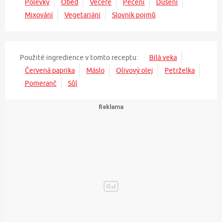
Polévky
Oběd
Večeře
Pečení
Dušení
Mixování
Vegetariáni
Slovník pojmů
Použité ingredience v tomto receptu:
Bílá veka
Červená paprika
Máslo
Olivový olej
Petrželka
Pomeranč
Sůl