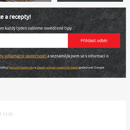
ce a recepty!
vám každý týden zašleme osvědčené tipy.
by informační společnosti
a seznámil/a jsem se s informací o
ztahují
Smluvní podmínky
a
Zásady ochrany osobních údajů
společnosti Google.
11 13:05