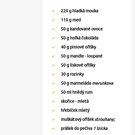
220
g hladká mouka
110
g med
50
g kandované ovoce
50
g hořká čokoláda
40
g piniové oříšky
50
g mandle - loupané
50
g lískové oříšky
30
g rozinky
50
g marmeláda
merunkova
50
ml hnědý rum
skořice - mletá
hřebíček mletý
muškátový oříšek
strouhany;
prášek do pečiva
1 lzicka