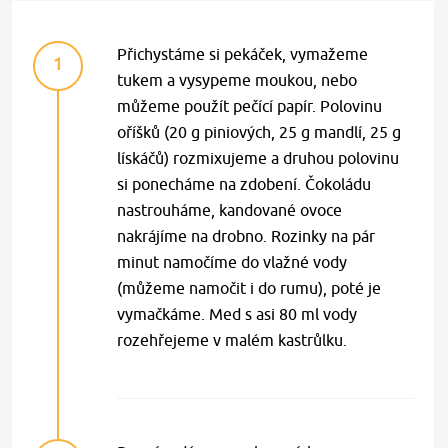
Přichystáme si pekáček, vymažeme
1
tukem a vysypeme moukou, nebo
můžeme použít pečící papír. Polovinu
oříšků (20 g piniových, 25 g mandlí, 25 g
lískáčů) rozmixujeme a druhou polovinu
si ponecháme na zdobení. Čokoládu
nastrouháme, kandované ovoce
nakrájíme na drobno. Rozinky na pár
minut namočíme do vlažné vody
(můžeme namočit i do rumu), poté je
vymačkáme. Med s asi 80 ml vody
rozehřejeme v malém kastrůlku.