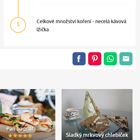
Celkové množství koření - necelá kávová
5
lžička
Pan bagnat
Sladký mrkvový chlebíček