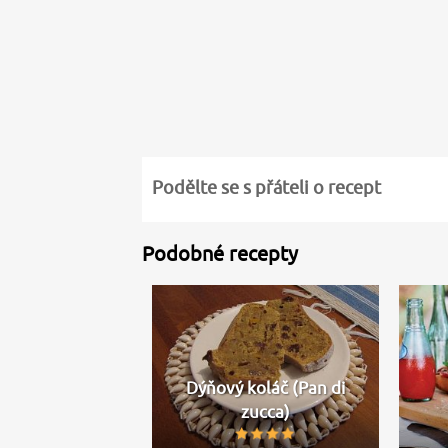
Podělte se s přáteli o recept
Podobné recepty
Dýňový koláč (Pan di
zucca)