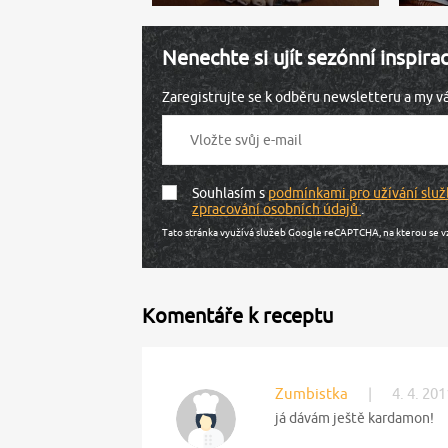
Nenechte si ujít sezónní inspira
Zaregistrujte se k odběru newsletteru a my 
Souhlasím s
podmínkami pro užívání služ
zpracování osobních údajů
.
Tato stránka využívá služeb Google reCAPTCHA, na kterou se v
Komentáře k receptu
Zumbistka
|
4. 4. 20
já dávám ještě kardamon!