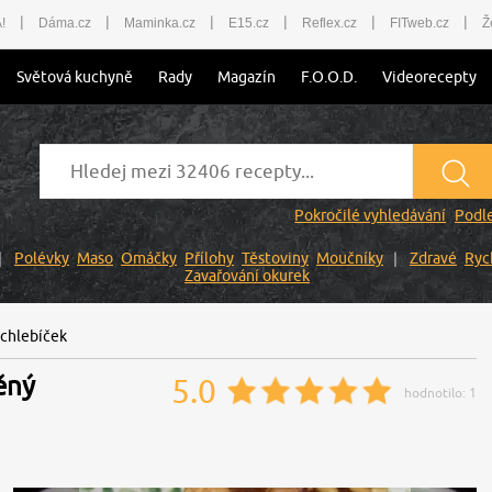
|
|
|
|
|
|
!
Dáma.cz
Maminka.cz
E15.cz
Reflex.cz
FITweb.cz
Ž
Světová kuchyně
Rady
Magazín
F.O.O.D.
Videorecepty
Pokročilé vyhledávání
Podle
Polévky
Maso
Omáčky
Přílohy
Těstoviny
Moučníky
Zdravé
Ryc
Zavařování okurek
 chlebíček
ěný
5.0
hodnotilo:
1