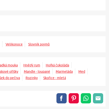
Velikonoce
Slovník pojmů
adká mouka
Hnědý rum
Hořká čokoláda
ískové oříšky
Mandle - loupané
Marmeláda
Med
šek do pečiva
Rozinky
Skořice - mletá