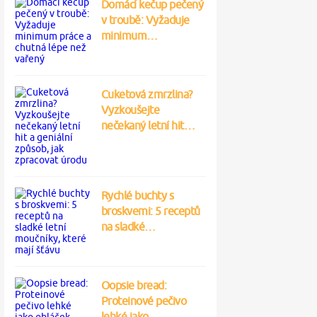
Domácí kečup pečený
v troubě: Vyžaduje
minimum…
Cuketová zmrzlina?
Vyzkoušejte
nečekaný letní hit…
Rychlé buchty s
broskvemi: 5 receptů
na sladké…
Oopsie bread:
Proteinové pečivo
lehké jako…