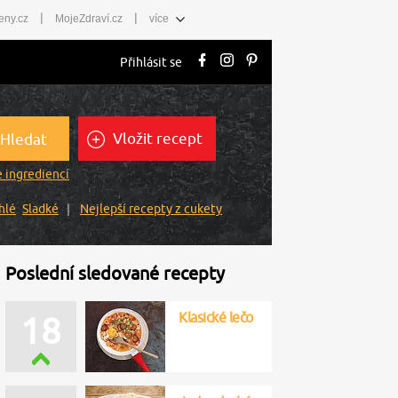
|
|
eny.cz
MojeZdraví.cz
více
Přihlásit se
Vložit recept
Hledat
 ingrediencí
hlé
Sladké
Nejlepší recepty z cukety
Poslední sledované recepty
Klasické lečo
18