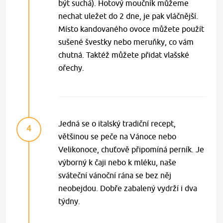
být suchá). Hotový moučník můžeme
nechat uležet do 2 dne, je pak vláčnější.
Místo kandovaného ovoce můžete použít
sušené švestky nebo meruňky, co vám
chutná. Taktéž můžete přidat vlašské
ořechy.
Jedná se o italský tradiční recept,
4
většinou se peče na Vánoce nebo
Velikonoce, chuťově připomíná perník. Je
výborný k čaji nebo k mléku, naše
sváteční vánoční rána se bez něj
neobejdou. Dobře zabalený vydrží i dva
týdny.