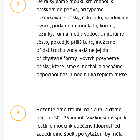
Do mísy dáme mouku smíchanou s
2
praškem do pečiva, přisypeme
rozmixované oříšky, čokoládu, kandované
ovoce, přidáme marmeládu, koření,
rozinky, rum a med s vodou. Umícháme
těsto, pokud je příliš tuhé, můžeme
přidat trochu vody a dáme jej do
přichystané formy. Povrch posypeme
oříšky, které jsme si nechali a necháme
odpočinout asi 1 hodinu na teplém místě.
Rozehřejeme troubu na 170°C a dáme
3
péct na 30 - 35 minut. Vyzkoušíme špejlí,
jestli je moučník upečený (doprostřed
zabodneme špejli, po vytažení by měla