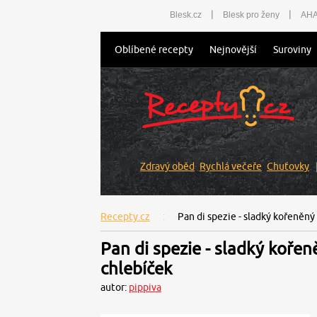
|
|
Blesk.cz
Blesk pro ženy
AHA
Oblíbené recepty
Nejnovější
Suroviny
Zdravý oběd
Rychlá večeře
Chuťovky
Recepty.cz
Pan di spezie - sladký kořeněný
Pan di spezie - sladký kořen
chlebíček
autor:
pippiva