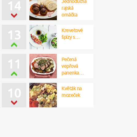
Jednoduchá
14
rajská
omáčka
Krevetové
13
špízy s…
Pečená
11
vepřová
panenka…
Květák na
10
mozeček