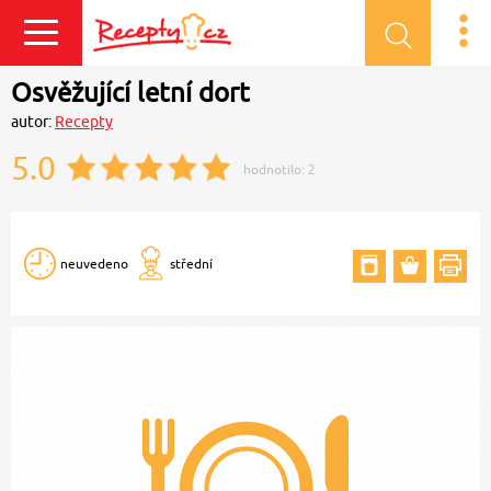
Přihlásit se
Osvěžující letní dort
autor:
Recepty
5.0
hodnotilo:
2
neuvedeno
střední