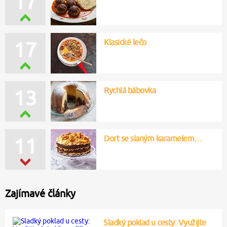
17
Klasické lečo
17
Rychlá bábovka
13
Dort se slaným karamelem…
11
Zajímavé články
Sladký poklad u cesty: Využijte