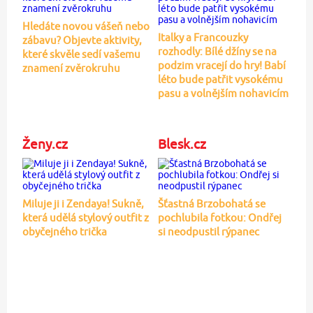
Hledáte novou vášeň nebo
Italky a Francouzky
zábavu? Objevte aktivity,
rozhodly: Bílé džíny se na
které skvěle sedí vašemu
podzim vracejí do hry! Babí
znamení zvěrokruhu
léto bude patřit vysokému
pasu a volnějším nohavicím
Ženy.cz
Blesk.cz
Miluje ji i Zendaya! Sukně,
Šťastná Brzobohatá se
která udělá stylový outfit z
pochlubila fotkou: Ondřej
obyčejného trička
si neodpustil rýpanec