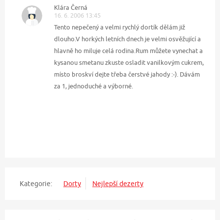
Klára Černá
16. 6. 2006 13:45
Tento nepečený a velmi rychlý dortík dělám již
dlouho.V horkých letních dnech je velmi osvěžující a
hlavně ho miluje celá rodina.Rum můžete vynechat a
kysanou smetanu zkuste osladit vanilkovým cukrem,
místo broskví dejte třeba čerstvé jahody :-). Dávám
za 1, jednoduché a výborné.
Kategorie:
Dorty
Nejlepší dezerty