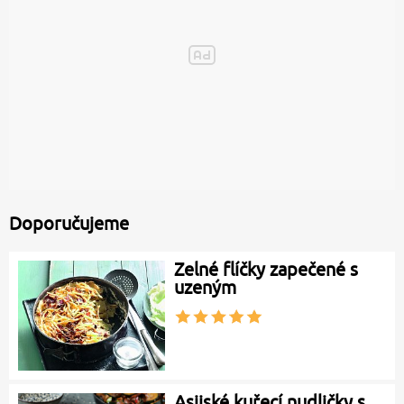
Doporučujeme
Zelné flíčky zapečené s
uzeným
Asijské kuřecí nudličky s