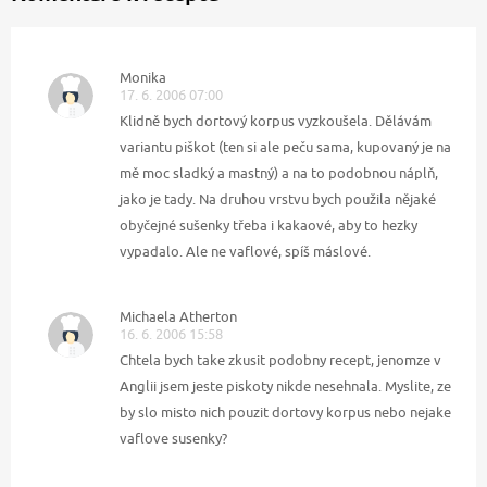
Monika
17. 6. 2006 07:00
Klidně bych dortový korpus vyzkoušela. Dělávám
variantu piškot (ten si ale peču sama, kupovaný je na
mě moc sladký a mastný) a na to podobnou náplň,
jako je tady. Na druhou vrstvu bych použila nějaké
obyčejné sušenky třeba i kakaové, aby to hezky
vypadalo. Ale ne vaflové, spíš máslové.
Michaela Atherton
16. 6. 2006 15:58
Chtela bych take zkusit podobny recept, jenomze v
Anglii jsem jeste piskoty nikde nesehnala. Myslite, ze
by slo misto nich pouzit dortovy korpus nebo nejake
vaflove susenky?