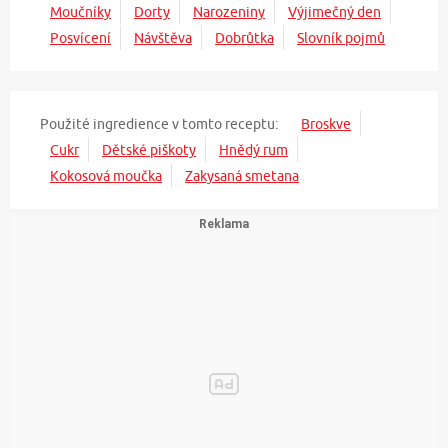
Moučníky
Dorty
Narozeniny
Výjimečný den
Posvícení
Návštěva
Dobrůtka
Slovník pojmů
Použité ingredience v tomto receptu:
Broskve
Cukr
Dětské piškoty
Hnědý rum
Kokosová moučka
Zakysaná smetana