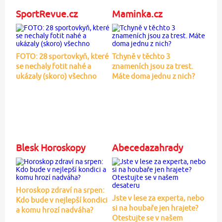
SportRevue.cz
Maminka.cz
FOTO: 28 sportovkyň, které
Tchyně v těchto 3
se nechaly fotit nahé a
znameních jsou za trest.
ukázaly (skoro) všechno
Máte doma jednu z nich?
Blesk Horoskopy
Abecedazahrady
Horoskop zdraví na srpen:
Jste v lese za experta, nebo
Kdo bude v nejlepší kondici
si na houbaře jen hrajete?
a komu hrozí nadváha?
Otestujte se v našem