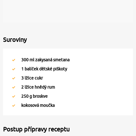
Suroviny
300
ml zakysaná smetana
1
balíček dětské piškoty
3
lžíce cukr
2
lžíce hnědý rum
250
g broskve
kokosová moučka
Postup přípravy receptu