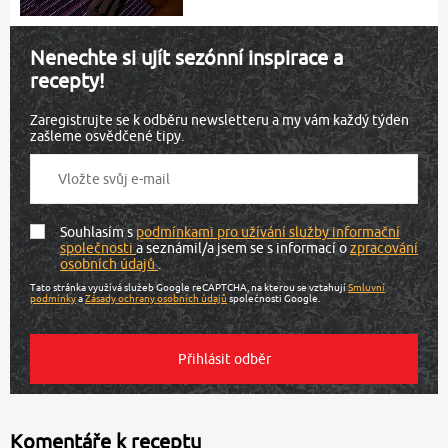
Nenechte si ujít sezónní inspirace a
recepty!
Zaregistrujte se k odběru newsletteru a my vám každý týden
zašleme osvědčené tipy.
Souhlasím s
podmínkami pro užívání služby informační
společnosti
a seznámil/a jsem se s informací o
zpracování
osobních údajů
.
Tato stránka využívá služeb Google reCAPTCHA, na kterou se vztahují
Smluvní
podmínky
a
Zásady ochrany osobních údajů
společnosti Google.
Komentáře k receptu