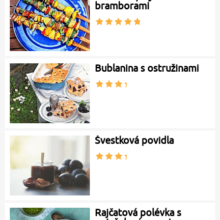
bramborami
Bublanina s ostružinami
Švestková povidla
Rajčatová polévka s