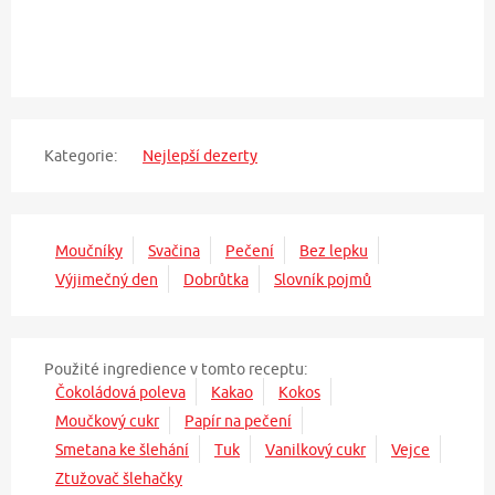
Kategorie:
Nejlepší dezerty
Moučníky
Svačina
Pečení
Bez lepku
Výjimečný den
Dobrůtka
Slovník pojmů
Použité ingredience v tomto receptu:
Čokoládová poleva
Kakao
Kokos
Moučkový cukr
Papír na pečení
Smetana ke šlehání
Tuk
Vanilkový cukr
Vejce
Ztužovač šlehačky