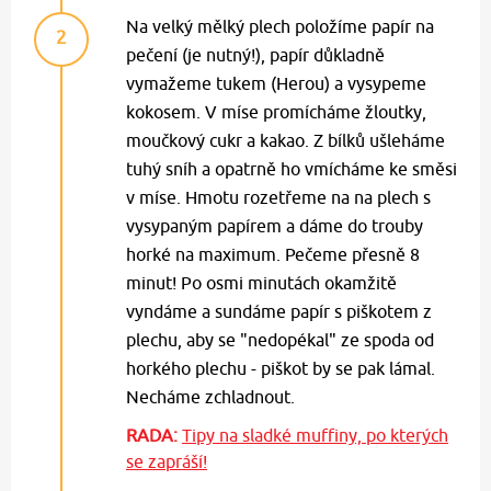
Na velký mělký plech položíme papír na
2
pečení (je nutný!), papír důkladně
vymažeme tukem (Herou) a vysypeme
kokosem. V míse promícháme žloutky,
moučkový cukr a kakao. Z bílků ušleháme
tuhý sníh a opatrně ho vmícháme ke směsi
v míse. Hmotu rozetřeme na na plech s
vysypaným papírem a dáme do trouby
horké na maximum. Pečeme přesně 8
minut! Po osmi minutách okamžitě
vyndáme a sundáme papír s piškotem z
plechu, aby se "nedopékal" ze spoda od
horkého plechu - piškot by se pak lámal.
Necháme zchladnout.
RADA:
Tipy na sladké muffiny, po kterých
se zapráší!