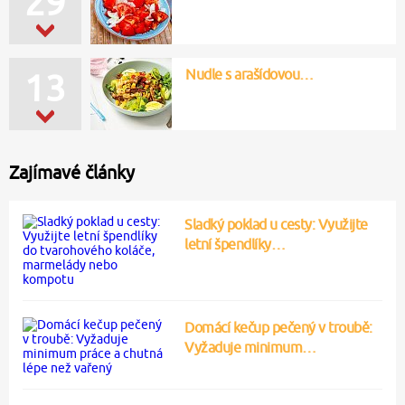
29
Nudle s arašídovou…
13
Zajímavé články
Sladký poklad u cesty: Využijte
letní špendlíky…
Domácí kečup pečený v troubě:
Vyžaduje minimum…