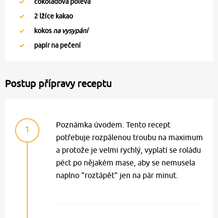
čokoládová poleva
2
lžíce kakao
kokos
na vysypání
papír na pečení
Postup přípravy receptu
Poznámka úvodem. Tento recept
1
potřebuje rozpálenou troubu na maximum
a protože je velmi rychlý, vyplatí se roládu
péct po nějakém mase, aby se nemusela
naplno "roztápět" jen na pár minut.