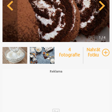
1 / 4
4
Nahrát
fotografie
fotku