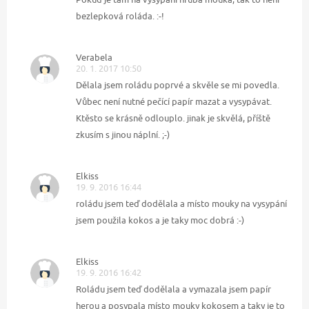
bezlepková roláda. :-!
Verabela
20. 1. 2017 10:50
Dělala jsem roládu poprvé a skvěle se mi povedla.
Vůbec není nutné pečící papír mazat a vysypávat.
Ktěsto se krásně odlouplo. jinak je skvělá, příště
zkusím s jinou náplní. ;-)
Elkiss
19. 9. 2016 16:44
roládu jsem teď dodělala a místo mouky na vysypání
jsem použila kokos a je taky moc dobrá :-)
Elkiss
19. 9. 2016 16:42
Roládu jsem teď dodělala a vymazala jsem papír
herou a posypala místo mouky kokosem a taky je to