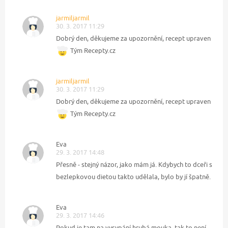
jarmiljarmil
30. 3. 2017 11:29
Dobrý den, děkujeme za upozornění, recept upraven
Tým Recepty.cz
jarmiljarmil
30. 3. 2017 11:29
Dobrý den, děkujeme za upozornění, recept upraven
Tým Recepty.cz
Eva
29. 3. 2017 14:48
Přesně - stejný názor, jako mám já. Kdybych to dceři s
bezlepkovou dietou takto udělala, bylo by jí špatně.
Eva
29. 3. 2017 14:46
Pokud je tam na vysypání hrubá mouka, tak to není