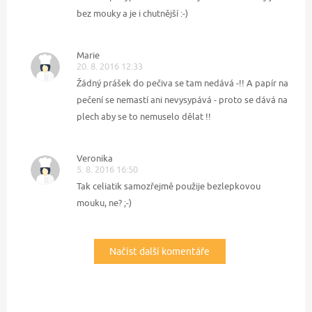
bez mouky a je i chutnější :-)
Marie
20. 8. 2016 12:33
Žádný prášek do pečiva se tam nedává -!! A papír na
pečení se nemastí ani nevysypává - proto se dává na
plech aby se to nemuselo dělat !!
Veronika
5. 8. 2016 16:50
Tak celiatik samozřejmě použije bezlepkovou
mouku, ne? ;-)
Načíst další komentáře