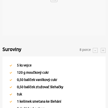
Suroviny
8
porce
5
ks vejce
120
g moučkový cukr
0,50
balíček vanilkový cukr
0,50
balíček ztužovač šlehačky
tuk
1
kelímek smetana ke šlehání