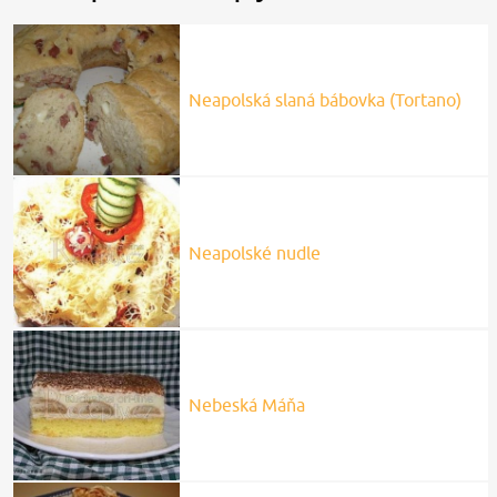
Neapolská slaná bábovka (Tortano)
Neapolské nudle
Nebeská Máňa