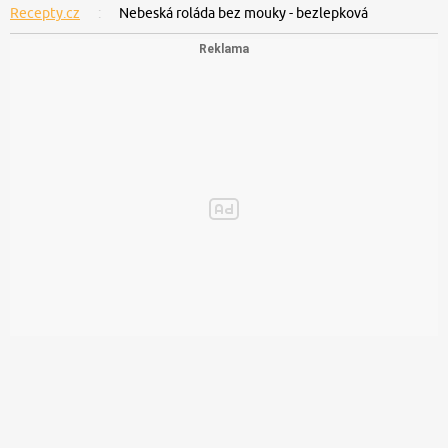
Recepty.cz
Nebeská roláda bez mouky - bezlepková
© 2019 Copyright
CZECH NEWS CENTER a.s.
a dodavatelé