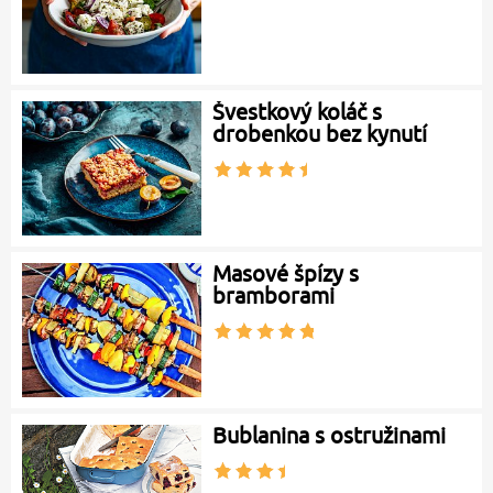
Švestkový koláč s
drobenkou bez kynutí
Masové špízy s
bramborami
Bublanina s ostružinami