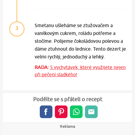
Smetanu ušleháme se ztužovačem a
3
vanilkovým cukrem, roládu potřeme a
stočíme. Polijeme čokoládovou polevou a
dáme ztuhnout do lednice. Tento dezert je
velmi rychlý, jednoduchý a lehký.
RADA:
5 vychytávek, které využijete nejen
při pečení sladkého!
Podělte se s přáteli o recept