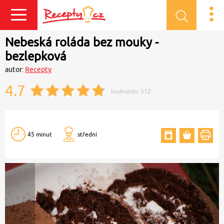
Přihlásit se
Nebeská roláda bez mouky -
bezlepková
autor:
Recepty
4.7
hodnotilo:
512
45 minut
střední