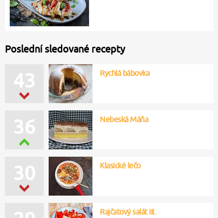
Poslední sledované recepty
Rychlá bábovka
43
Nebeská Máňa
36
Klasické lečo
30
Rajčatový salát III.