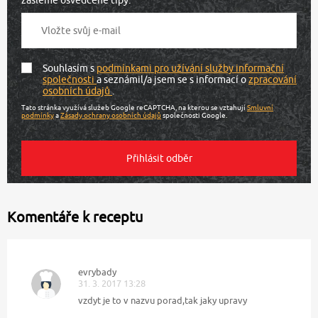
zašleme osvědčené tipy.
Souhlasím s
podmínkami pro užívání služby informační
společnosti
a seznámil/a jsem se s informací o
zpracování
osobních údajů
.
Tato stránka využívá služeb Google reCAPTCHA, na kterou se vztahují
Smluvní
podmínky
a
Zásady ochrany osobních údajů
společnosti Google.
Komentáře k receptu
evrybady
31. 3. 2017 13:28
vzdyt je to v nazvu porad,tak jaky upravy