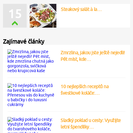
Steakový salát à la…
15
Zajímavé články
Zmrzlina, jakou jste ještě nejedli!
Pět míst, kde…
10 nejlepších receptů na
švestkové koláče:…
Sladký poklad u cesty: Využijte
letní špendlíky…