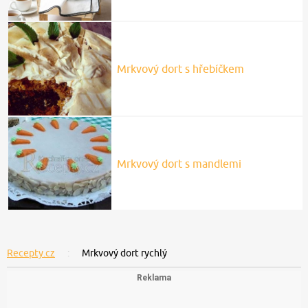
Mrkvový dort s hřebíčkem
Mrkvový dort s mandlemi
Recepty.cz
Mrkvový dort rychlý