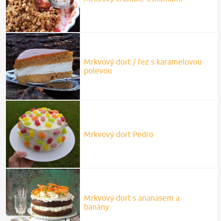
Mrkvový dort / řez s karamelovou
polevou
Mrkvový dort Pedro
Mrkvový dort s ananasem a
banány