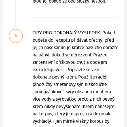
dlouho, dokud se obě složky nespojí.
TIPY PRO DOKONALÝ VÝSLEDEK: Pokud
6
budete do receptu přidávat ořechy, před
jejich nasekáním je krátce nasucho opražte
na pánvi, dokud se nerozvoní. Pražení
zintenzivní oříškovou chuť a dodá jim
extra křupavost. Připravte si také
dokonale pevný krém. Použijte raději
plnotučný smetanový sýr, nízkotučné
„pomazánkové“ sýry obsahují mnohem
více vody a syrovátky, proto z nich pevný
krém nikdy nevyšleháte. Krém nanášejte
na korpus, který je naprosto a dokonale
vychladlý. I jen mírně vlažný korpus by