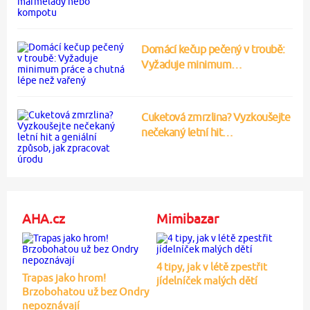
Domácí kečup pečený v troubě:
Vyžaduje minimum…
Cuketová zmrzlina? Vyzkoušejte
nečekaný letní hit…
AHA.cz
Mimibazar
4 tipy, jak v létě zpestřit
Trapas jako hrom!
jídelníček malých dětí
Brzobohatou už bez Ondry
nepoznávají