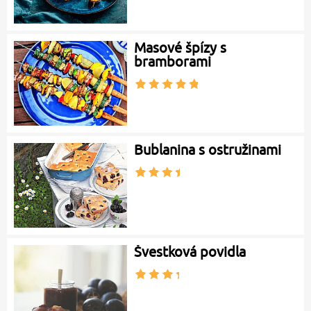
Masové špízy s
bramborami
Bublanina s ostružinami
Švestková povidla