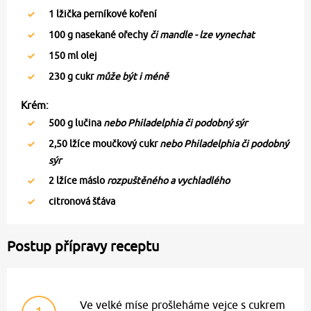
1
lžička perníkové koření
100
g nasekané ořechy
či mandle - lze vynechat
150
ml olej
230
g cukr
může být i méně
Krém:
500
g lučina
nebo Philadelphia či podobný sýr
2,50
lžíce moučkový cukr
nebo Philadelphia či podobný
sýr
2
lžíce máslo
rozpuštěného a vychladlého
citronová šťáva
Postup přípravy receptu
Ve velké míse prošleháme vejce s cukrem