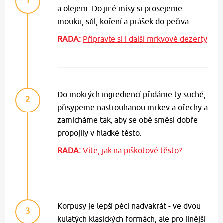
1
a olejem. Do jiné mísy si prosejeme
mouku, sůl, koření a prášek do pečiva.
RADA:
Připravte si i další mrkvové dezerty
Do mokrých ingrediencí přidáme ty suché,
2
přisypeme nastrouhanou mrkev a ořechy a
zamícháme tak, aby se obě směsi dobře
propojily v hladké těsto.
RADA:
Víte, jak na piškotové těsto?
Korpusy je lepší péci nadvakrát - ve dvou
3
kulatých klasických formách, ale pro línější