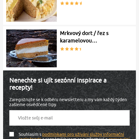
Mrkvový dort / řez s
karamelovou…
Nenechte si ujít sezónní inspirace a
recepty!
Zaregistrujte se k odběru newsletteru a my vám každý týden
zašleme osvědčené tipy.
Souhlasím s
podmínkami pro užívání služby informační