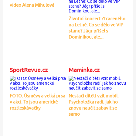
video Alena Mihulová
Životní koncert Ztraceného
na Letné: Co se dělo ve VIP
stanu? Jágr přišel s
Dominikou, ale...
SportRevue.cz
Maminka.cz
FOTO: Úsměvy a velká prsa
Nestačí dítěti vzít mobil.
v akci. To jsou americké
Psycholožka radí, jak ho
roztleskávačky
znovu naučit zabavit se
samo