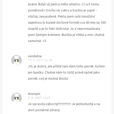
psáno (když už jsem ji měla umytou ;-) ) a k tomu
poměrově i trochu víc cukru a buchta je super -
vláčná, nevysušená. Pekla jsem celé množství
najednou (v kulaté dortové formě) cca 40 min na 160
stupňů a je to fakt dobrota! Jo a nepromazávala
jsem žádným krémem. Buchta je vlhká a moc chutná
samotná. <3
vendelna
15. 4. 2011 22:39
JO, je dobrý, ale příště tam dám toho perník. koření
jen špetku. Chutná nám to totiž právě úplně jako
perník, což je možná škoda.
Anonym
9. 8. 2007 14:45
Je opravdu výborný!!!!!!!!!!!!! Je jednoduchý a na
dort poměrně zdravý.