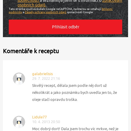
společnosti
a seznámil/a jsem se s informací o
zpracování
osobních údajů
.
Tato stránka využívá služeb Google reCAPTCHA, na kterou se vztahují
Smluvní
podmínky
a
Zásady ochrany osobních údajů
společnosti Google.
Komentáře k receptu
galabrielisis
29. 7. 2022 21:16
Skvělý recept, dělala jsem podle něj dort už
několikrát a jako poznámku bych uvedla jen to, že
oleje stačí opravdu troška.
Lidule77
10. 4. 2013 20:50
Moc dobrý dort! Dala jsem trochu víc mrkve, než je