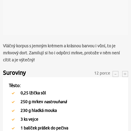
Vláčný korpus s jemným krémem a krásnou barvou i vůní, to je
mrkvový dort. Zamilují si ho i odpůrci mrkve, protože v něm není
cítit a je výtečný!
Suroviny
12
porce
Těsto:
0,25
lžička sůl
250
g mrkev
nastrouhaná
230
g hladká mouka
3
ks vejce
1
balíček prášek do pečiva