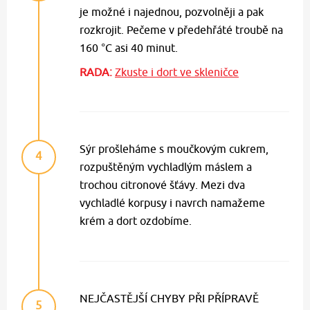
je možné i najednou, pozvolněji a pak
rozkrojit. Pečeme v předehřáté troubě na
160 °C asi 40 minut.
RADA:
Zkuste i dort ve skleničce
Sýr prošleháme s moučkovým cukrem,
4
rozpuštěným vychladlým máslem a
trochou citronové šťávy. Mezi dva
vychladlé korpusy i navrch namažeme
krém a dort ozdobíme.
NEJČASTĚJŠÍ CHYBY PŘI PŘÍPRAVĚ
5