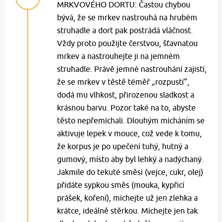
MRKVOVÉHO DORTU: Častou chybou
bývá, že se mrkev nastrouhá na hrubém
struhadle a dort pak postrádá vláčnost.
Vždy proto použijte čerstvou, šťavnatou
mrkev a nastrouhejte ji na jemném
struhadle. Právě jemné nastrouhání zajistí,
že se mrkev v těstě téměř „rozpustí“,
dodá mu vlhkost, přirozenou sladkost a
krásnou barvu. Pozor také na to, abyste
těsto nepřemíchali. Dlouhým mícháním se
aktivuje lepek v mouce, což vede k tomu,
že korpus je po upečení tuhý, hutný a
gumový, místo aby byl lehký a nadýchaný.
Jakmile do tekuté směsi (vejce, cukr, olej)
přidáte sypkou směs (mouka, kypřicí
prášek, koření), míchejte už jen zlehka a
krátce, ideálně stěrkou. Míchejte jen tak