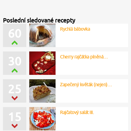
Poslední sledované recepty
Rychlá bábovka
60
Cherry rajčátka plněná…
30
Zapečený květák (nejen)…
25
Rajčatový salát III.
15