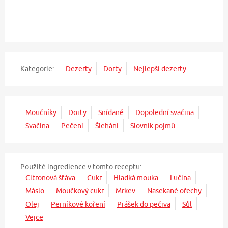
Kategorie:
Dezerty
Dorty
Nejlepší dezerty
Moučníky
Dorty
Snídaně
Dopolední svačina
Svačina
Pečení
Šlehání
Slovník pojmů
Použité ingredience v tomto receptu:
Citronová šťáva
Cukr
Hladká mouka
Lučina
Máslo
Moučkový cukr
Mrkev
Nasekané ořechy
Olej
Perníkové koření
Prášek do pečiva
Sůl
Vejce