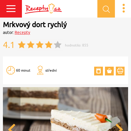
Přihlásit se
Mrkvový dort rychlý
autor:
Recepty
4.1
hodnotilo:
855
60 minut
střední