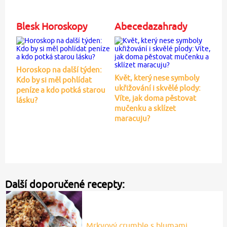
Blesk Horoskopy
Abecedazahrady
Horoskop na další týden:
Květ, který nese symboly
Kdo by si měl pohlídat
ukřižování i skvělé plody:
peníze a kdo potká starou
Víte, jak doma pěstovat
lásku?
mučenku a sklízet
maracuju?
Další doporučené recepty:
Mrkvový crumble s blumami