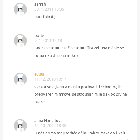
sarrah
30. 4. 2011 18:35
moc fajn 8-)
polly
9. 4. 2011 12:18
Divím se tomu proč se tomu říká zelí. Na másle se
tomu říká dušená mrkev.
evula
11. 12. 2010 10:17
vyzkousela jsem a musim pochvalit technologii s
predvarenim mrkve, se strouhanim je pak polovina
prace
Jana Hamalová
12. 10. 2005 18:38
U nás doma moji rodiče dělali takto mrkev a říkali