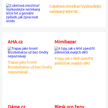
Cuketová zmrzlina? Vyzkoušejte
nečekaný letní hit…
AHA.cz
Mimibazar
4 tipy, jak v létě zpestřit
Trapas jako hrom!
jídelníček malých dětí
Brzobohatou už bez Ondry
nepoznávají
Dáma.cz
Blesk pro ženy