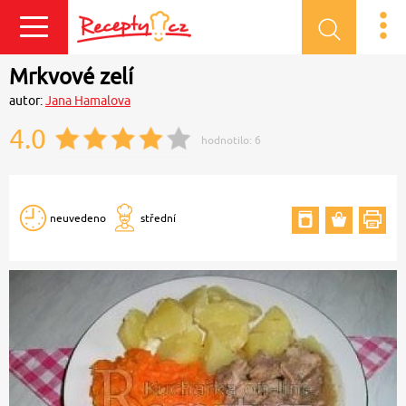
Přihlásit se
Mrkvové zelí
autor:
Jana Hamalova
4.0
hodnotilo:
6
neuvedeno
střední