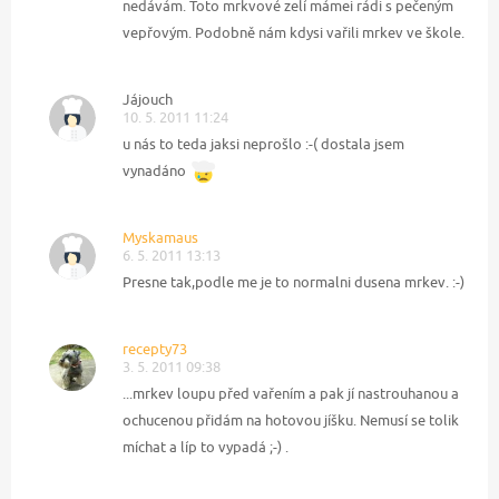
nedávám. Toto mrkvové zelí mámei rádi s pečeným
vepřovým. Podobně nám kdysi vařili mrkev ve škole.
Jájouch
10. 5. 2011 11:24
u nás to teda jaksi neprošlo :-( dostala jsem
vynadáno
Myskamaus
6. 5. 2011 13:13
Presne tak,podle me je to normalni dusena mrkev. :-)
recepty73
3. 5. 2011 09:38
...mrkev loupu před vařením a pak jí nastrouhanou a
ochucenou přidám na hotovou jíšku. Nemusí se tolik
míchat a líp to vypadá ;-) .