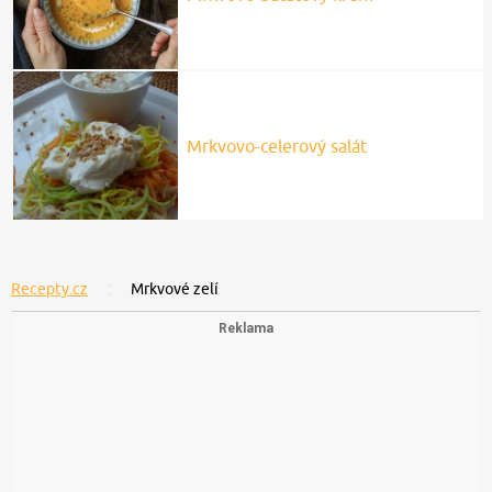
Mrkvovo-celerový salát
Recepty.cz
Mrkvové zelí