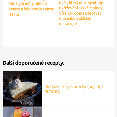
Květ, který nese symboly
Kdo by si měl pohlídat
ukřižování i skvělé plody:
peníze a kdo potká starou
Víte, jak doma pěstovat
lásku?
mučenku a sklízet
maracuju?
Další doporučené recepty:
Mrkvové řezy s ořechy (nejen) z
remosky