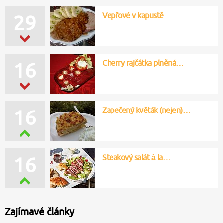
Vepřové v kapustě
29
Cherry rajčátka plněná…
16
Zapečený květák (nejen)…
16
Steakový salát à la…
16
Zajímavé články