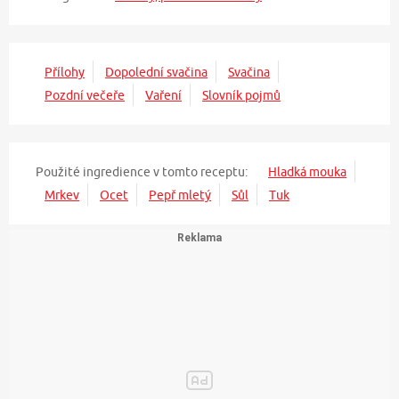
Přílohy
Dopolední svačina
Svačina
Pozdní večeře
Vaření
Slovník pojmů
Použité ingredience v tomto receptu:
Hladká mouka
Mrkev
Ocet
Pepř mletý
Sůl
Tuk