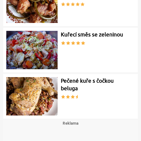
Kuřecí směs se zeleninou
Pečené kuře s čočkou
beluga