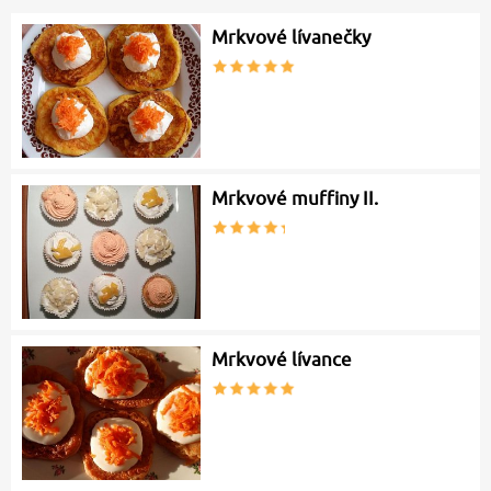
Mrkvové lívanečky
Mrkvové muffiny II.
Mrkvové lívance