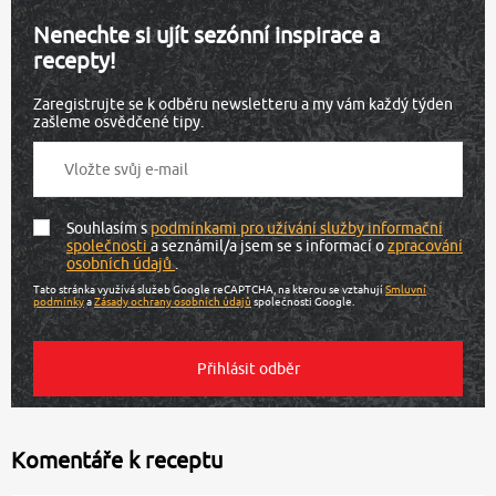
Nenechte si ujít sezónní inspirace a
recepty!
Zaregistrujte se k odběru newsletteru a my vám každý týden
zašleme osvědčené tipy.
Souhlasím s
podmínkami pro užívání služby informační
společnosti
a seznámil/a jsem se s informací o
zpracování
osobních údajů
.
Tato stránka využívá služeb Google reCAPTCHA, na kterou se vztahují
Smluvní
podmínky
a
Zásady ochrany osobních údajů
společnosti Google.
Komentáře k receptu