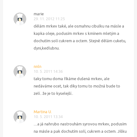
marie
29. 11. 2012 11:25
dělám mrkev také, ale osmahnu cibulku na másle a
kapka oleje, podusím mrkev s kmínem mletým a
dochutím solí cukrem a octem. Stejně dělám cuketu,
dyni,kedlubnu.
nnln
10. 5. 2011 14:36
taky tomu doma říkáme dušená mrkev, ale
nedáváme ocet, tak díky tomu to možná bude to
zelí.. že je to kyselejší..
Martina U.
10. 5. 2011 13:34
....a já nahrubo nastrouhám syrovou mrkev, podusím
na másle a pak dochutím solí, cukrem a octem. Jíšku