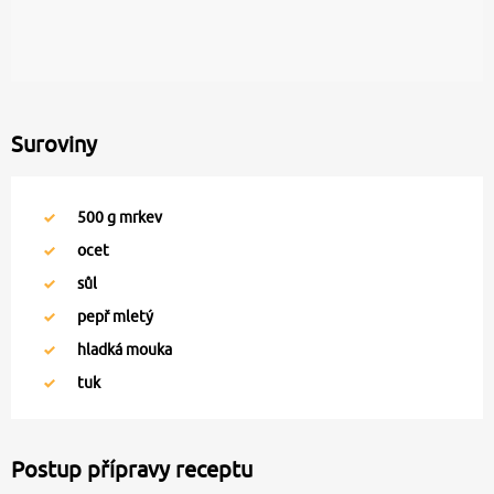
Suroviny
500
g mrkev
ocet
sůl
pepř mletý
hladká mouka
tuk
Postup přípravy receptu