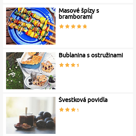
Masové špízy s
bramborami
Bublanina s ostružinami
Švestková povidla