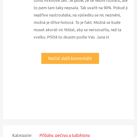
tomu mrkvové zelí. Je jasné, že se nesmí rozvařit, ale
to jsem tam taky nepsala. Tak uvařit na 90%. Pokud ji
nejdříve nastrouháte, na výsledku se nic nezmění,
možná je dříve hotová. To je fakt. Možná se bude
muset akorát víc hlídat, aby se nerozvařila, než ta
vcelku. Příčtě to zkusím podle Vás. Jana H.
Načíst další komentáře
Kategorie:
Přílohy, pečivo a luštěniny