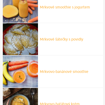
Mrkvové smoothie s jogurtem
Mrkvové šátečky s povidly
Mrkvovo-banánové smoothie
Mrkvovo-batátový krém