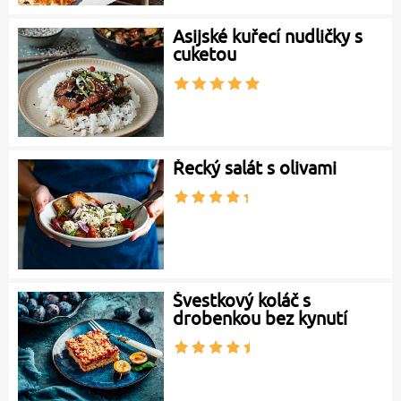
Asijské kuřecí nudličky s
cuketou
Řecký salát s olivami
Švestkový koláč s
drobenkou bez kynutí