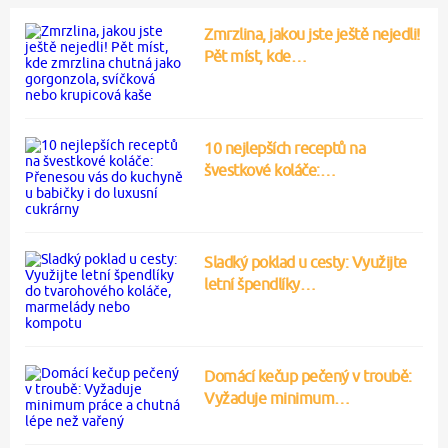
Zmrzlina, jakou jste ještě nejedli!
Pět míst, kde…
10 nejlepších receptů na
švestkové koláče:…
Sladký poklad u cesty: Využijte
letní špendlíky…
Domácí kečup pečený v troubě:
Vyžaduje minimum…