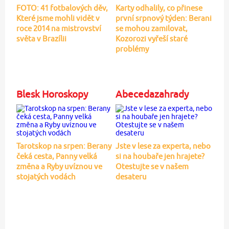
FOTO: 41 fotbalových děv,
Karty odhalily, co přinese
Které jsme mohli vidět v
první srpnový týden: Berani
roce 2014 na mistrovství
se mohou zamilovat,
světa v Brazílii
Kozorozi vyřeší staré
problémy
Blesk Horoskopy
Abecedazahrady
Tarotskop na srpen: Berany
Jste v lese za experta, nebo
čeká cesta, Panny velká
si na houbaře jen hrajete?
změna a Ryby uvíznou ve
Otestujte se v našem
stojatých vodách
desateru