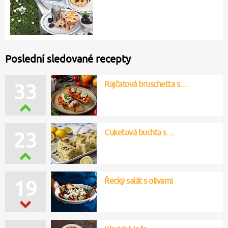
Poslední sledované recepty
Rajčatová bruschetta s…
34
Cuketová buchta s…
22
Řecký salát s olivami
20