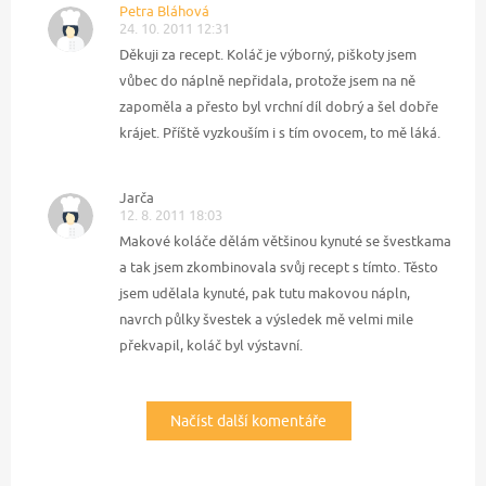
Petra Bláhová
24. 10. 2011 12:31
Děkuji za recept. Koláč je výborný, piškoty jsem
vůbec do náplně nepřidala, protože jsem na ně
zapoměla a přesto byl vrchní díl dobrý a šel dobře
krájet. Příště vyzkouším i s tím ovocem, to mě láká.
Jarča
12. 8. 2011 18:03
Makové koláče dělám většinou kynuté se švestkama
a tak jsem zkombinovala svůj recept s tímto. Těsto
jsem udělala kynuté, pak tutu makovou nápln,
navrch půlky švestek a výsledek mě velmi mile
překvapil, koláč byl výstavní.
Načíst další komentáře