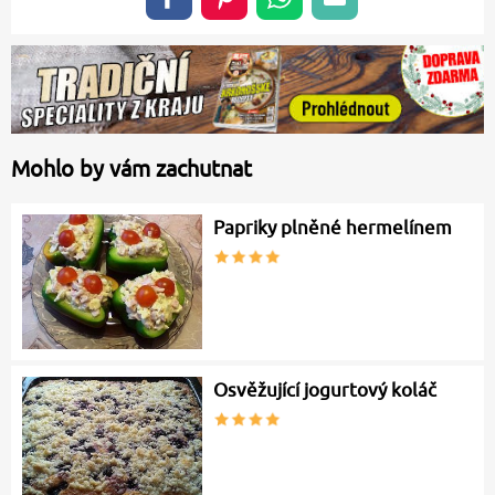
Mohlo by vám zachutnat
Papriky plněné hermelínem
Osvěžující jogurtový koláč