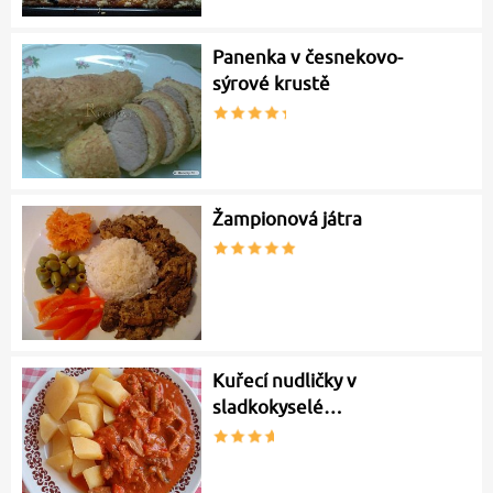
Panenka v česnekovo-
sýrové krustě
Žampionová játra
Kuřecí nudličky v
sladkokyselé…