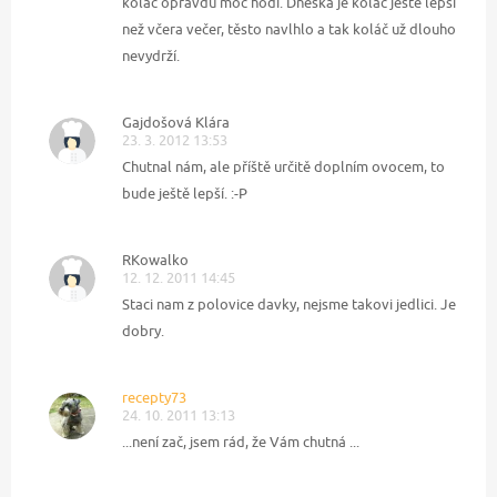
koláč opravdu moc hodí. Dneska je koláč ještě lepší
než včera večer, těsto navlhlo a tak koláč už dlouho
nevydrží.
Gajdošová Klára
23. 3. 2012 13:53
Chutnal nám, ale příště určitě doplním ovocem, to
bude ještě lepší. :-P
RKowalko
12. 12. 2011 14:45
Staci nam z polovice davky, nejsme takovi jedlici. Je
dobry.
recepty73
24. 10. 2011 13:13
...není zač, jsem rád, že Vám chutná ...