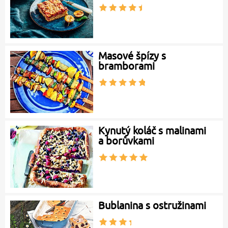
Masové špízy s
bramborami
Kynutý koláč s malinami
a borůvkami
Bublanina s ostružinami