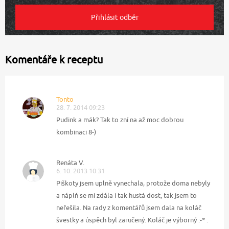
Komentáře k receptu
Tonto
28. 7. 2014 09:23
Pudink a mák? Tak to zní na až moc dobrou
kombinaci 8-)
Renáta V.
6. 10. 2013 10:31
Piškoty jsem uplně vynechala, protože doma nebyly
a náplň se mi zdála i tak hustá dost, tak jsem to
neřešila. Na rady z komentářů jsem dala na koláč
švestky a úspěch byl zaručený. Koláč je výborný :-* .