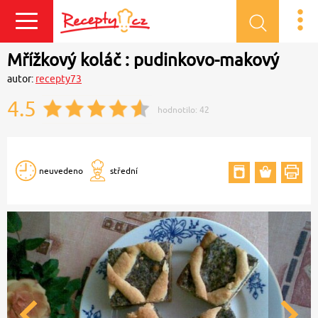
Přihlásit se
Mřížkový koláč : pudinkovo-makový
autor:
recepty73
4.5
hodnotilo:
42
neuvedeno
střední