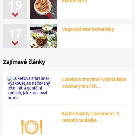
Klasické lečo
17
Vegetariánské karbanátky
17
Zajímavé články
Cuketová zmrzlina? Vyzkoušejte
nečekaný letní hit…
Rychlé buchty s broskvemi: 5
receptů na sladké…