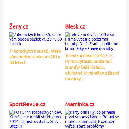
Ženy.cz
Blesk.cz
7 ikonických kousků, které
Televizní diváci, těšte se...
vám budou slušet ve 20 i v
Prima vytasila podzimní
60 letech
trumfy! Další Zrádci,
oblíbené kriminálky a žhavé
novinky...
SportRevue.cz
Maminka.cz