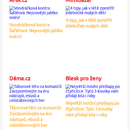
4 tipy, jak v létě zpestřit
Vondráčková kontra
jídelníček malých dětí
Šafářová: Nejnovější jablko
sváru!
Dáma.cz
Blesk pro ženy
Největší módní přešlapy po
Táborové léto za komančů:
čtyřicítce: Tyto 3 kousky
Zavzpomínejte na éru
vám přidají kila i roky
nástupů, ešusů a
celotáborových her