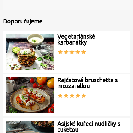
Doporučujeme
Vegetariánské
karbanátky
Rajčatová bruschetta s
mozzarellou
Asijské kuřecí nudličky s
cuketou