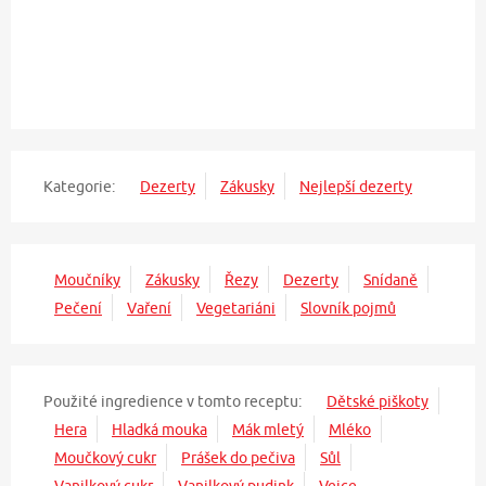
Kategorie:
Dezerty
Zákusky
Nejlepší dezerty
Moučníky
Zákusky
Řezy
Dezerty
Snídaně
Pečení
Vaření
Vegetariáni
Slovník pojmů
Použité ingredience v tomto receptu:
Dětské piškoty
Hera
Hladká mouka
Mák mletý
Mléko
Moučkový cukr
Prášek do pečiva
Sůl
Vanilkový cukr
Vanilkový pudink
Vejce