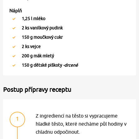
Náplň
1,25
l mléko
2
ks vanilkový pudink
150
g moučkový cukr
2
ks vejce
200
g mák mletý
150
g dětské piškoty
-drcené
Postup přípravy receptu
Z ingrediencí na těsto si vypracujeme
1
hladké těsto, které necháme půl hodiny v
chladnu odpočinout.