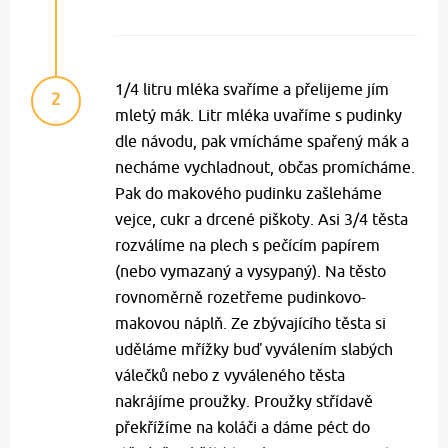
1/4 litru mléka svaříme a přelijeme jím
2
mletý mák. Litr mléka uvaříme s pudinky
dle návodu, pak vmícháme spařený mák a
necháme vychladnout, občas promícháme.
Pak do makového pudinku zašleháme
vejce, cukr a drcené piškoty. Asi 3/4 těsta
rozválíme na plech s pečícím papírem
(nebo vymazaný a vysypaný). Na těsto
rovnoměrně rozetřeme pudinkovo-
makovou náplň. Ze zbývajícího těsta si
uděláme mřížky buď vyválením slabých
válečků nebo z vyváleného těsta
nakrájíme proužky. Proužky střídavě
překřížíme na koláči a dáme péct do