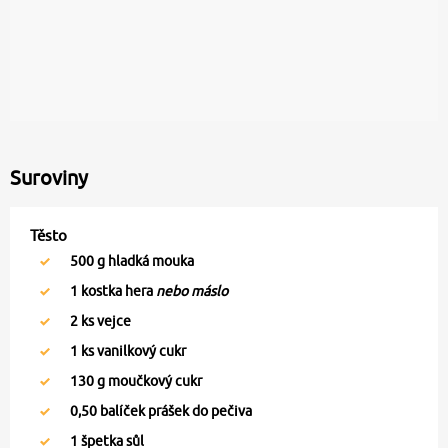
Suroviny
Těsto
500
g hladká mouka
1
kostka hera
nebo máslo
2
ks vejce
1
ks vanilkový cukr
130
g moučkový cukr
0,50
balíček prášek do pečiva
1
špetka sůl