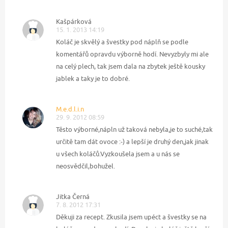
Kašpárková
15. 1. 2013 14:19
Koláč je skvělý a švestky pod náplň se podle
komentářů opravdu výborně hodí. Nevyzbyly mi ale
na celý plech, tak jsem dala na zbytek ještě kousky
jablek a taky je to dobré.
M.e.d.l.i.n
29. 9. 2012 08:59
Těsto výborné,nápln už taková nebyla,je to suché,tak
určitě tam dát ovoce :-) a lepší je druhý den,jak jinak
u všech koláčů.Vyzkoušela jsem a u nás se
neosvědčil,bohužel.
Jitka Černá
7. 8. 2012 17:31
Děkuji za recept. Zkusila jsem upéct a švestky se na