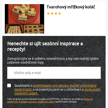
Tvarohový mřížkový koláč
Nenechte si ujít sezónní inspirace a
recepty!
Zaregistrujte se k odběru newsletteru a my vám každý týden
zašleme osvědčené tipy.
Souhlasím s
podmínkami pro užívání služby informační
společnosti
a seznámil/a jsem se s informací o
zpracování
osobních údajů
.
Tato stránka využívá služeb Google reCAPTCHA, na kterou se vztahují
Smluvní
podmínky
a
Zásady ochrany osobních údajů
společnosti Google.