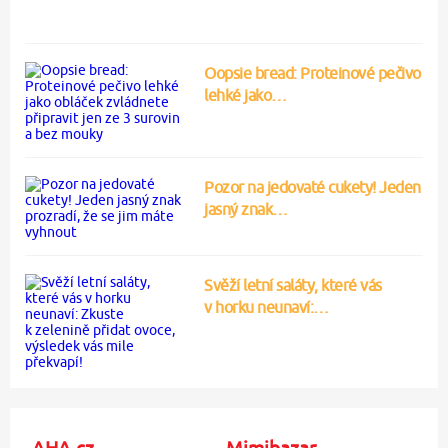
Oopsie bread: Proteinové pečivo
lehké jako…
Pozor na jedovaté cukety! Jeden
jasný znak…
Svěží letní saláty, které vás
v horku neunaví:…
AHA.cz
Mimibazar