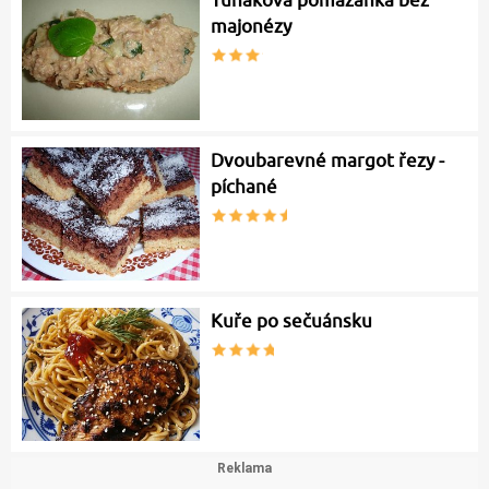
majonézy
Dvoubarevné margot řezy -
píchané
Kuře po sečuánsku