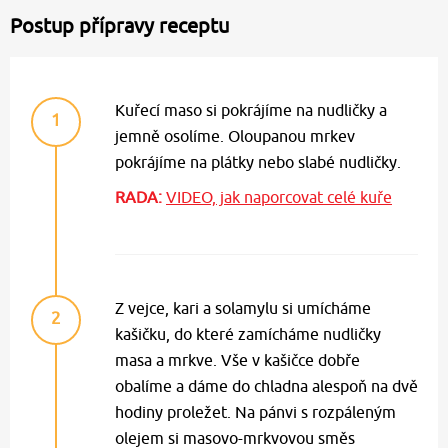
Postup přípravy receptu
Kuřecí maso si pokrájíme na nudličky a
1
jemně osolíme. Oloupanou mrkev
pokrájíme na plátky nebo slabé nudličky.
RADA:
VIDEO, jak naporcovat celé kuře
Z vejce, kari a solamylu si umícháme
2
kašičku, do které zamícháme nudličky
masa a mrkve. Vše v kašičce dobře
obalíme a dáme do chladna alespoň na dvě
hodiny proležet. Na pánvi s rozpáleným
olejem si masovo-mrkvovou směs