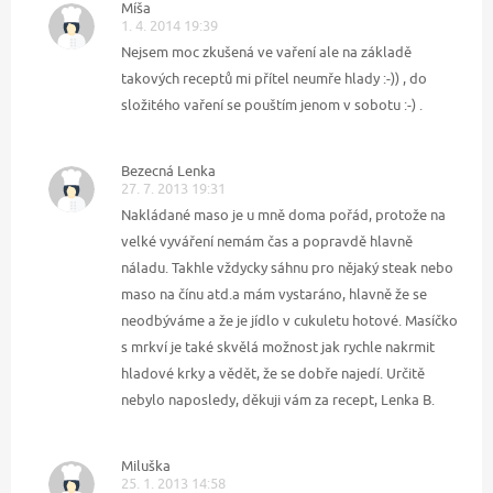
Míša
1. 4. 2014 19:39
Nejsem moc zkušená ve vaření ale na základě
takových receptů mi přítel neumře hlady :-)) , do
složitého vaření se pouštím jenom v sobotu :-) .
Bezecná Lenka
27. 7. 2013 19:31
Nakládané maso je u mně doma pořád, protože na
velké vyváření nemám čas a popravdě hlavně
náladu. Takhle vždycky sáhnu pro nějaký steak nebo
maso na čínu atd.a mám vystaráno, hlavně že se
neodbýváme a že je jídlo v cukuletu hotové. Masíčko
s mrkví je také skvělá možnost jak rychle nakrmit
hladové krky a vědět, že se dobře najedí. Určitě
nebylo naposledy, děkuji vám za recept, Lenka B.
Miluška
25. 1. 2013 14:58