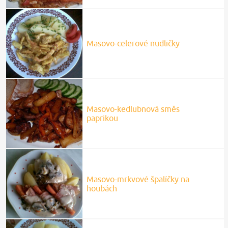
Masovo-celerové nudličky
Masovo-kedlubnová směs
paprikou
Masovo-mrkvové špalíčky na
houbách