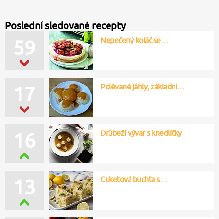
Poslední sledované recepty
Nepečený koláč se…
59
Polévané jáhly, základní…
17
Drůbeží vývar s knedlíčky
16
Cuketová buchta s…
13