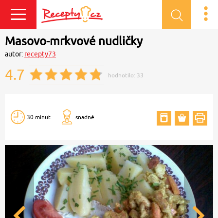
Přihlásit se
Masovo-mrkvové nudličky
autor:
recepty73
4.7
hodnotilo:
33
30 minut
snadné