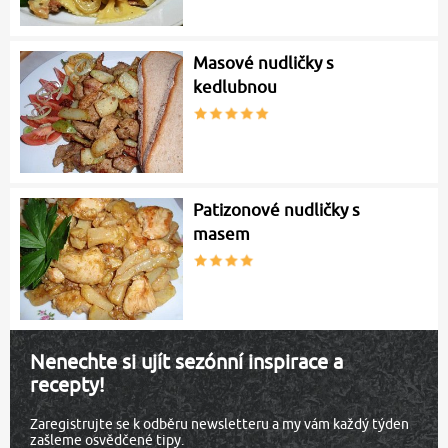
Masové nudličky s
kedlubnou
Patizonové nudličky s
masem
Nenechte si ujít sezónní inspirace a
recepty!
Zaregistrujte se k odběru newsletteru a my vám každý týden
zašleme osvědčené tipy.