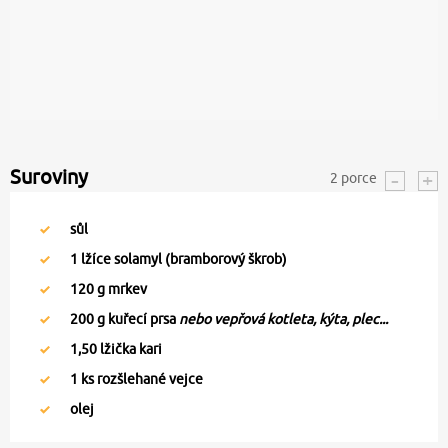
Suroviny
2
porce
sůl
1
lžíce solamyl (bramborový škrob)
120
g mrkev
200
g kuřecí prsa
nebo vepřová kotleta, kýta, plec...
1,50
lžička kari
1
ks rozšlehané vejce
olej