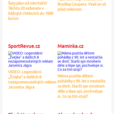
Šaty jako od návrháře?
Bradley Coopera: Vzali se už
Těchto 20 seženete v
před měsícem
běžných řetězcích do 1000
korun
SportRevue.cz
Maminka.cz
VIDEO: Legendární
Máma pustila dětem
„Žvejka“ a dalších 8
pohádky z 90. let a nestačila
nezapomenutelných reklam
se divit: Starší syn mnohem
Jaromíra Jágra
déle a lépe spí, pochvaluje
si. Co za tím stojí?