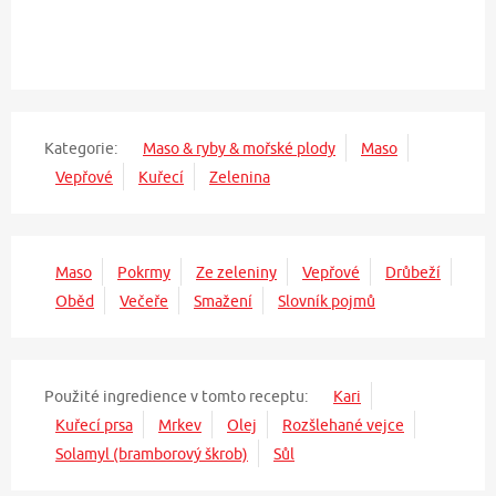
Kategorie:
Maso & ryby & mořské plody
Maso
Vepřové
Kuřecí
Zelenina
Maso
Pokrmy
Ze zeleniny
Vepřové
Drůbeží
Oběd
Večeře
Smažení
Slovník pojmů
Použité ingredience v tomto receptu:
Kari
Kuřecí prsa
Mrkev
Olej
Rozšlehané vejce
Solamyl (bramborový škrob)
Sůl