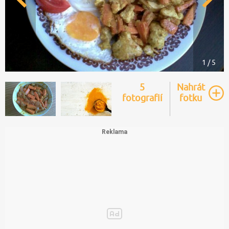
1 / 5
5
Nahrát
fotografií
fotku