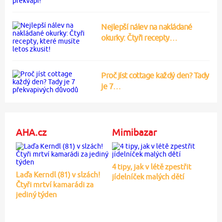
Nejlepší nálev na nakládané
okurky: Čtyři recepty…
Proč jíst cottage každý den? Tady
je 7…
AHA.cz
Mimibazar
4 tipy, jak v létě zpestřit
Laďa Kerndl (81) v slzách!
jídelníček malých dětí
Čtyři mrtví kamarádi za
jediný týden