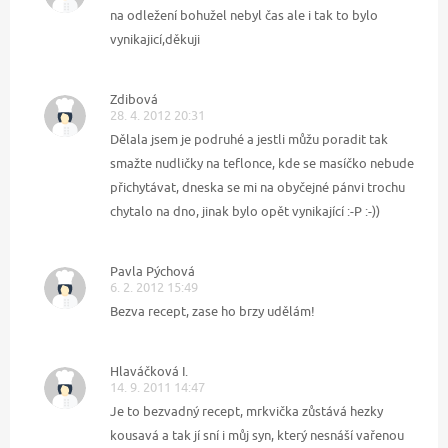
na odležení bohužel nebyl čas ale i tak to bylo
vynikajicí,děkuji
Zdibová
28. 4. 2012 20:31
Dělala jsem je podruhé a jestli můžu poradit tak
smažte nudličky na teflonce, kde se masíčko nebude
přichytávat, dneska se mi na obyčejné pánvi trochu
chytalo na dno, jinak bylo opět vynikající :-P :-))
Pavla Pýchová
6. 2. 2012 15:49
Bezva recept, zase ho brzy udělám!
Hlaváčková I.
14. 9. 2011 14:47
Je to bezvadný recept, mrkvička zůstává hezky
kousavá a tak jí sní i můj syn, který nesnáší vařenou