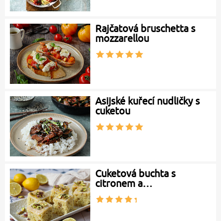
Rajčatová bruschetta s
mozzarellou
Asijské kuřecí nudličky s
cuketou
Cuketová buchta s
citronem a…