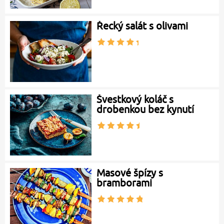
Řecký salát s olivami
Švestkový koláč s
drobenkou bez kynutí
Masové špízy s
bramborami