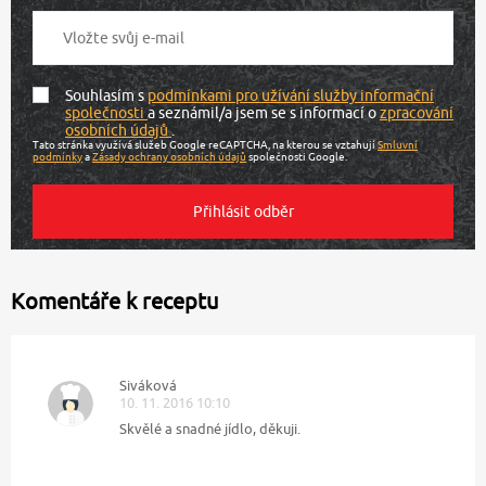
Souhlasím s
podmínkami pro užívání služby informační
společnosti
a seznámil/a jsem se s informací o
zpracování
osobních údajů
.
Tato stránka využívá služeb Google reCAPTCHA, na kterou se vztahují
Smluvní
podmínky
a
Zásady ochrany osobních údajů
společnosti Google.
Komentáře k receptu
Siváková
10. 11. 2016 10:10
Skvělé a snadné jídlo, děkuji.