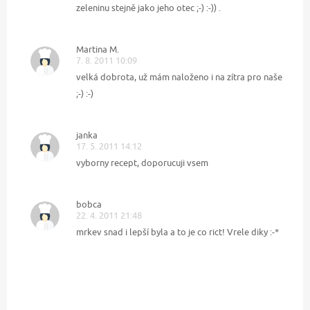
zeleninu stejně jako jeho otec ;-) :-)) .
Martina M.
7. 8. 2011 10:09
velká dobrota, už mám naloženo i na zítra pro naše
;-) :-)
janka
17. 5. 2011 14:12
vyborny recept, doporucuji vsem
bobca
22. 4. 2011 21:48
mrkev snad i lepší byla a to je co rict! Vrele diky :-*