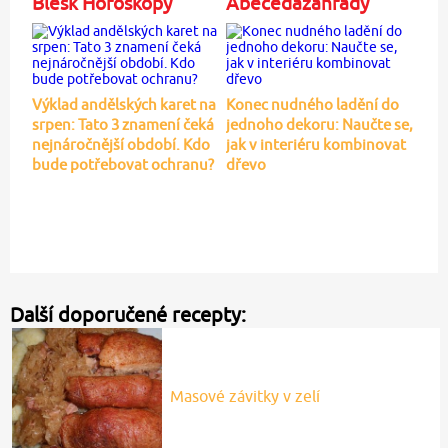
Blesk Horoskopy
Abecedazahrady
Výklad andělských karet na
Konec nudného ladění do
srpen: Tato 3 znamení čeká
jednoho dekoru: Naučte se,
nejnáročnější období. Kdo
jak v interiéru kombinovat
bude potřebovat ochranu?
dřevo
Další doporučené recepty:
Masové závitky v zelí