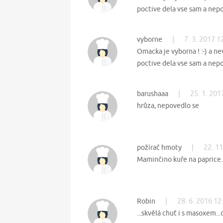
poctive dela vse sam a nepo
|
7. 3. 2017 1
vyborne
Omacka je vyborna ! :-) a n
poctive dela vse sam a nepo
|
25. 1. 201
barushaaa
hrůza, nepovedlo se
|
22. 11
požírač hmoty
Maminčino kuře na paprice..
|
28. 6. 2016 12
Robin
...skvělá chuť i s masoxem...dn