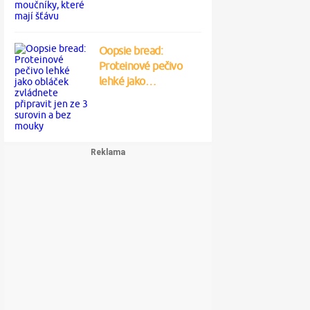
Oopsie bread:
Proteinové pečivo
lehké jako…