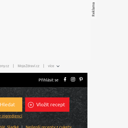
|
|
eny.cz
MojeZdraví.cz
více
Přihlásit se
Hledat
Vložit recept
 ingrediencí
hlé
Sladké
Nejlepší recepty z cukety