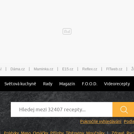
|
|
|
|
|
|
!
Dáma.cz
Maminka.cz
E15.cz
Reflex.cz
FITweb.cz
Ž
Světová kuchyně
Rady
Magazín
F.O.O.D.
Videorecepty
Pokročilé vyhledávání
Podle
Polévky
Maso
Omáčky
Přílohy
Těstoviny
Moučníky
Zdravé
Ryc