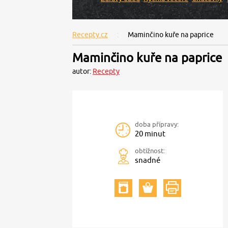
Recepty.cz
Maminčino kuře na paprice
Maminčino kuře na paprice
autor:
Recepty
doba přípravy:
20 minut
obtížnost:
snadné