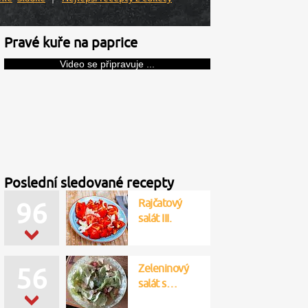
Pravé kuře na paprice
Video se připravuje ...
Poslední sledované recepty
Rajčatový
96
salát III.
Zeleninový
56
salát s…