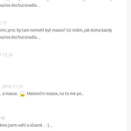
uziva dochucovadla....
2:19
evim, proc by tam nemohl byt masox? Uz vidim, jak doma kazdy
uziva dochucovadla....
7 13:34
. 2016 11:51
. a masox.
Maminčin masox, no to me po...
:48
es jsem vařil a úžasné... :-) ...