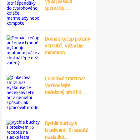
Využijte letní
špendlíky…
Domácí kečup pečený
v troubě: Vyžaduje
minimum…
Cuketová zmrzlina?
Vyzkoušejte
nečekaný letní hit…
Rychlé buchty s
broskvemi: 5 receptů
na sladké…