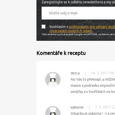
Zaregistrujte se k odběru newsletteru a my 
Souhlasím s
podmínkami pro užívání služ
zpracování osobních údajů
.
Tato stránka využívá služeb Google reCAPTCHA, na kterou se v
Komentáře k receptu
|
14. 3. 2017 08
Verca
Asi Vás to překvapí, a může
masox a podravku nepoužívá
omáčky a v tvořítkách na led
|
7. 3. 2017 1
vyborne
Omacka je vyborna ! :-) a n