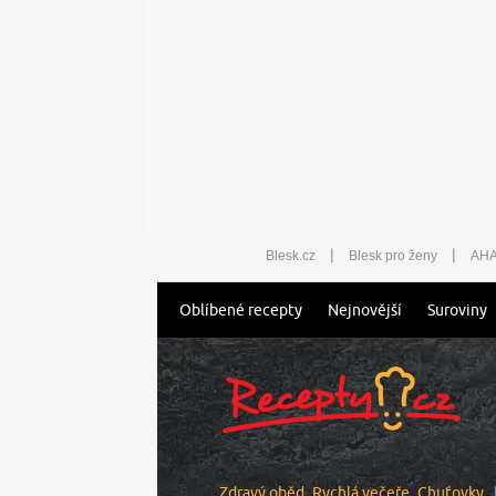
|
|
Blesk.cz
Blesk pro ženy
AHA
Oblíbené recepty
Nejnovější
Suroviny
Zdravý oběd
Rychlá večeře
Chuťovky