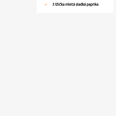
3
lžička mletá sladká paprika