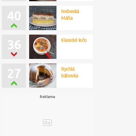
Nebeská
40
Máňa
Klasické lečo
36
Rychlá
27
bábovka