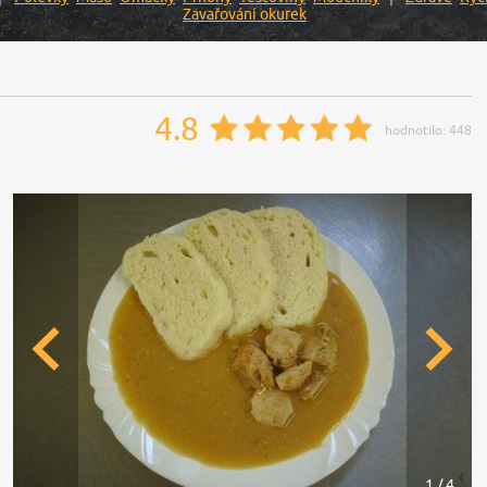
Zavařování okurek
4.8
hodnotilo:
448
1 / 4