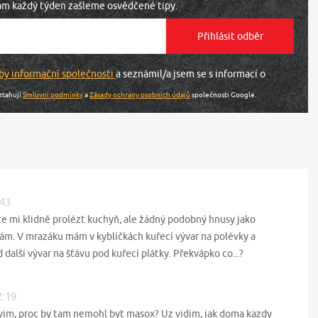
vám každý týden zašleme osvědčené tipy.
by informační společnosti
a seznámil/a jsem se s informací o
ztahují
Smluvní podmínky
a
Zásady ochrany osobních údajů
společnosti Google.
:43
te mi klidně prolézt kuchyň, ale žádný podobný hnusy jako
m. V mrazáku mám v kyblíčkách kuřecí vývar na polévky a
 další vývar na šťávu pod kuřecí plátky. Překvápko co...?
2:19
evim, proc by tam nemohl byt masox? Uz vidim, jak doma kazdy