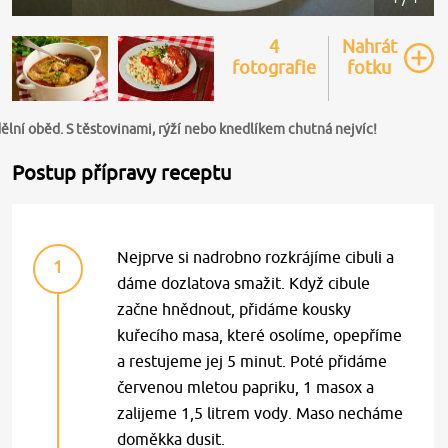
4
Nahrát
fotografie
fotku
ělní oběd. S těstovinami, rýží nebo knedlíkem chutná nejvíc!
Postup přípravy receptu
Nejprve si nadrobno rozkrájíme cibuli a
1
dáme dozlatova smažit. Když cibule
začne hnědnout, přidáme kousky
kuřecího masa, které osolíme, opepříme
a restujeme jej 5 minut. Poté přidáme
červenou mletou papriku, 1 masox a
zalijeme 1,5 litrem vody. Maso necháme
doměkka dusit.