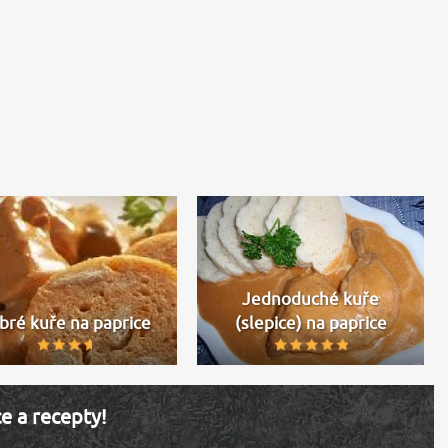
Jednoduché kuře
bré kuře na paprice
(slepice) na paprice
ce a recepty!