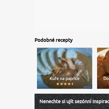
Podobné recepty
Kuře na paprice
Do
Nenechte si ujít sezónní inspira