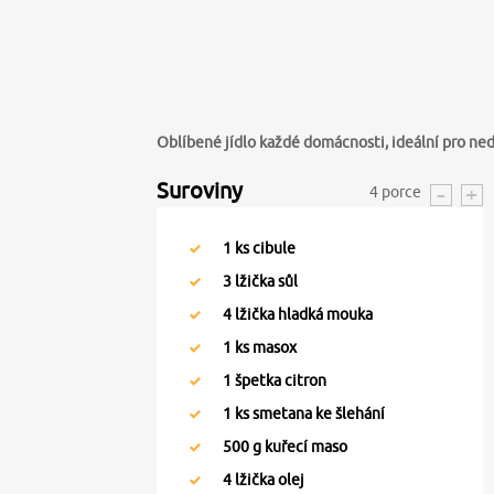
Oblíbené jídlo každé domácnosti, ideální pro ned
Suroviny
4
porce
1
ks cibule
3
lžička sůl
4
lžička hladká mouka
1
ks masox
1
špetka citron
1
ks smetana ke šlehání
500
g kuřecí maso
4
lžička olej