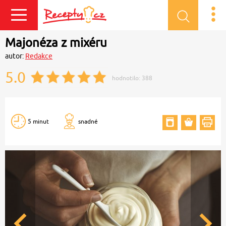
Přihlásit se
Majonéza z mixéru
autor:
Redakce
5.0
hodnotilo:
388
5 minut
snadné