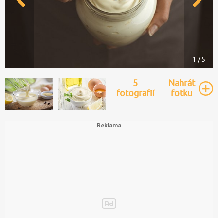
1 / 5
5
Nahrát
fotografií
fotku