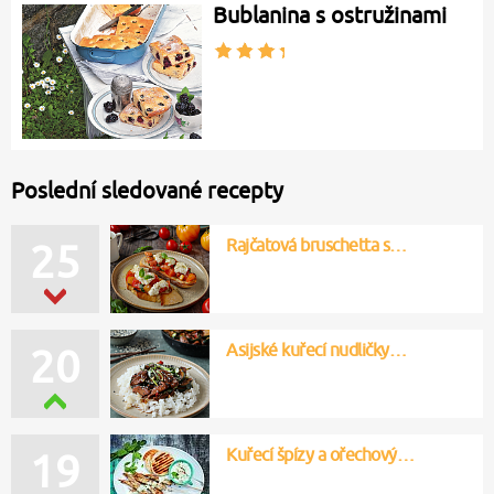
Bublanina s ostružinami
Poslední sledované recepty
Rajčatová bruschetta s…
25
Asijské kuřecí nudličky…
20
Kuřecí špízy a ořechový…
19