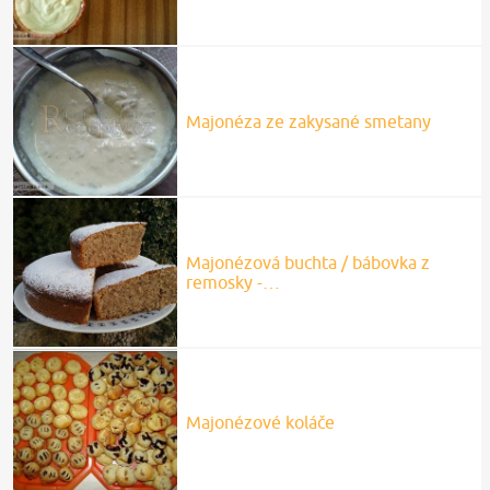
Majonéza ze zakysané smetany
Majonézová buchta / bábovka z
remosky -…
Majonézové koláče