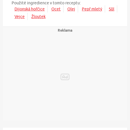
Použité ingredience v tomto receptu:
Dijonská hořčice
Ocet
Olej
Pepř mletý
Sůl
Vejce
Žloutek