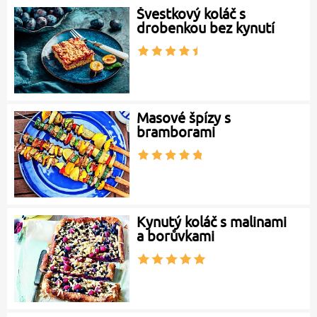
Švestkový koláč s
drobenkou bez kynutí
Masové špízy s
bramborami
Kynutý koláč s malinami
a borůvkami