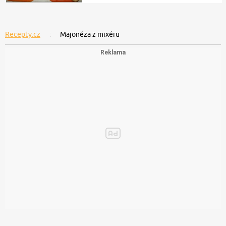
Recepty.cz
Majonéza z mixéru