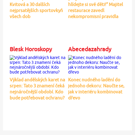
Kvitová a 30 dalších
hlídejte si své děti!“ Majitel
nejprsatějších sportovkyň
restaurace zavedl
všech dob
nekompromisní pravidla
Blesk Horoskopy
Abecedazahrady
Výklad andělských karet na
Konec nudného ladění do
srpen: Tato 3 znamení čeká
jednoho dekoru: Naučte se,
nejnáročnější období. Kdo
jak v interiéru kombinovat
bude potřebovat ochranu?
dřevo