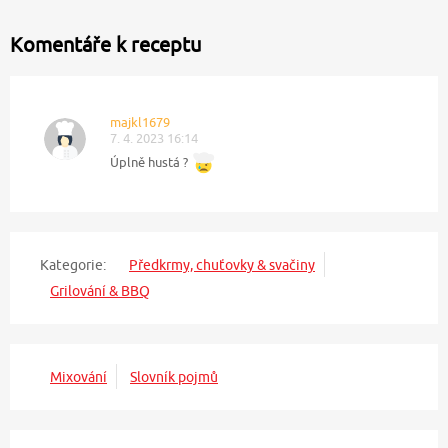
Komentáře k receptu
majkl1679
7. 4. 2023 16:14
Úplně hustá ?
Kategorie:
Předkrmy, chuťovky & svačiny
Grilování & BBQ
Mixování
Slovník pojmů