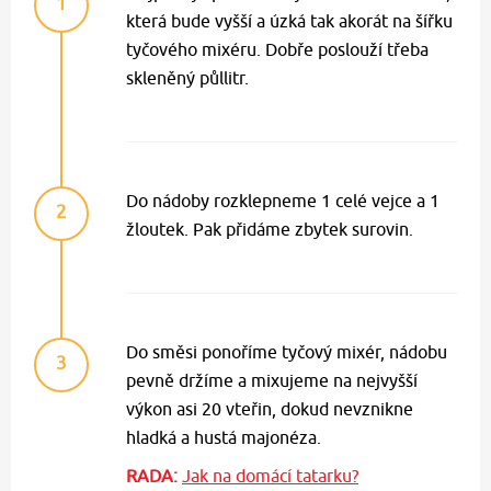
1
která bude vyšší a úzká tak akorát na šířku
tyčového mixéru. Dobře poslouží třeba
skleněný půllitr.
Do nádoby rozklepneme 1 celé vejce a 1
2
žloutek. Pak přidáme zbytek surovin.
Do směsi ponoříme tyčový mixér, nádobu
3
pevně držíme a mixujeme na nejvyšší
výkon asi 20 vteřin, dokud nevznikne
hladká a hustá majonéza.
RADA:
Jak na domácí tatarku?