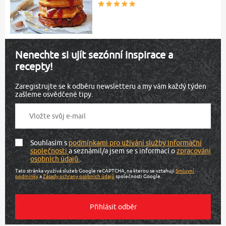
Nenechte si ujít sezónní inspirace a
recepty!
Zaregistrujte se k odběru newsletteru a my vám každý týden
zašleme osvědčené tipy.
Souhlasím s
podmínkami pro užívání služby informační
společnosti
a seznámil/a jsem se s informací o
zpracování
osobních údajů
.
Tato stránka využívá služeb Google reCAPTCHA, na kterou se vztahují
Smluvní
podmínky
a
Zásady ochrany osobních údajů
společnosti Google.