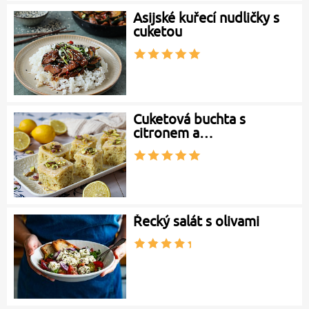
Asijské kuřecí nudličky s
cuketou
Cuketová buchta s
citronem a…
Řecký salát s olivami