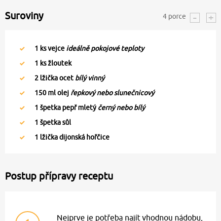
Suroviny
4
porce
1
ks vejce
ideálně pokojové teploty
1
ks žloutek
2
lžička ocet
bílý vinný
150
ml olej
řepkový nebo slunečnicový
1
špetka pepř mletý
černý nebo bílý
1
špetka sůl
1
lžička dijonská hořčice
Postup přípravy receptu
Nejprve je potřeba najít vhodnou nádobu,