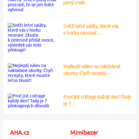
jasný znak…
Svěží letní saláty, které vás
v horku neunaví:…
Nejlepší nálev na nakládané
okurky: Čtyři recepty…
Proč jíst cottage každý den? Tady
je 7…
AHA.cz
Mimibazar