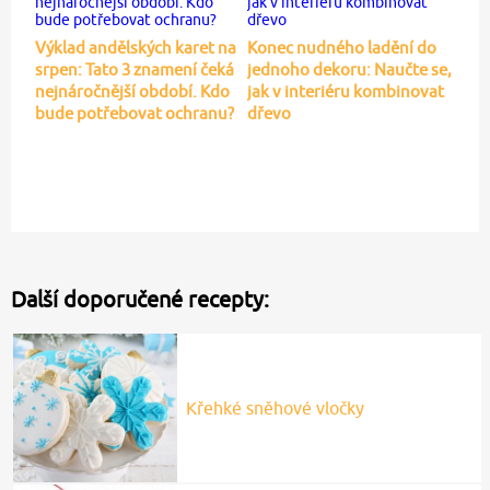
Výklad andělských karet na
Konec nudného ladění do
srpen: Tato 3 znamení čeká
jednoho dekoru: Naučte se,
nejnáročnější období. Kdo
jak v interiéru kombinovat
bude potřebovat ochranu?
dřevo
Další doporučené recepty:
Křehké sněhové vločky