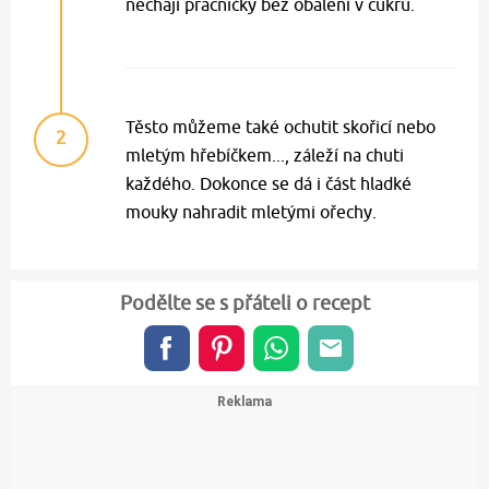
nechají pracničky bez obalení v cukru.
Těsto můžeme také ochutit skořicí nebo
2
mletým hřebíčkem..., záleží na chuti
každého. Dokonce se dá i část hladké
mouky nahradit mletými ořechy.
Podělte se s přáteli o recept