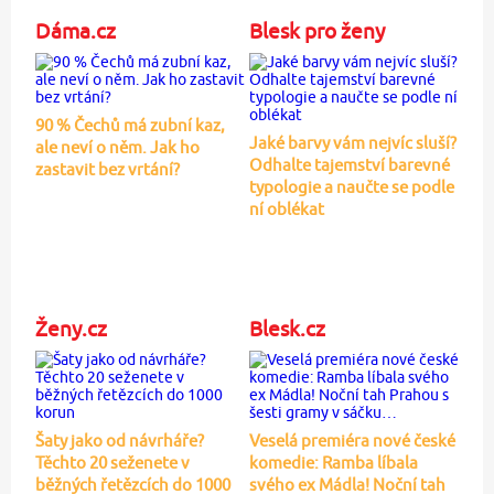
Dáma.cz
Blesk pro ženy
90 % Čechů má zubní kaz,
Jaké barvy vám nejvíc sluší?
ale neví o něm. Jak ho
Odhalte tajemství barevné
zastavit bez vrtání?
typologie a naučte se podle
ní oblékat
Ženy.cz
Blesk.cz
Šaty jako od návrháře?
Veselá premiéra nové české
Těchto 20 seženete v
komedie: Ramba líbala
běžných řetězcích do 1000
svého ex Mádla! Noční tah