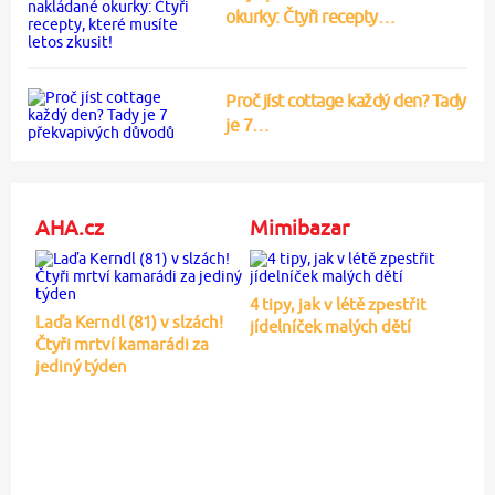
okurky: Čtyři recepty…
Proč jíst cottage každý den? Tady
je 7…
AHA.cz
Mimibazar
4 tipy, jak v létě zpestřit
Laďa Kerndl (81) v slzách!
jídelníček malých dětí
Čtyři mrtví kamarádi za
jediný týden