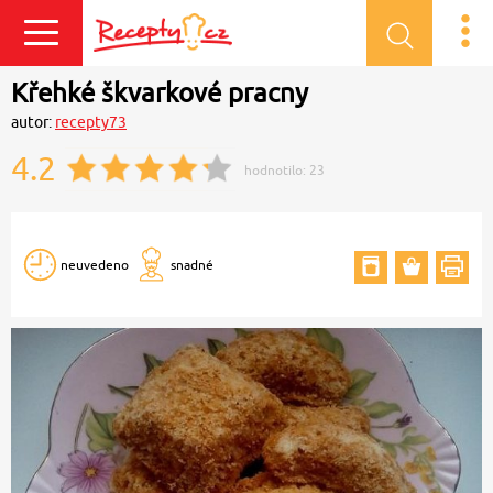
Přihlásit se
Křehké škvarkové pracny
autor:
recepty73
4.2
hodnotilo:
23
neuvedeno
snadné