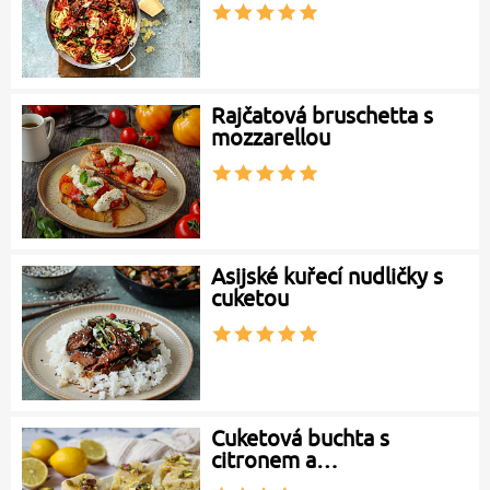
Rajčatová bruschetta s
mozzarellou
Asijské kuřecí nudličky s
cuketou
Cuketová buchta s
citronem a…