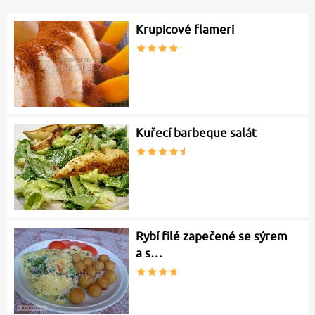
Krupicové flameri
Kuřecí barbeque salát
Rybí filé zapečené se sýrem
a s…