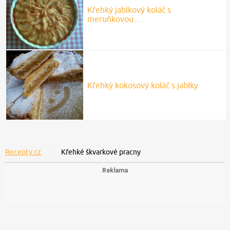
Křehký jablkový koláč s
meruňkovou…
Křehký kokosový koláč s jablky
Recepty.cz
Křehké škvarkové pracny