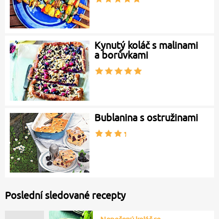
Kynutý koláč s malinami
a borůvkami
Bublanina s ostružinami
Poslední sledované recepty