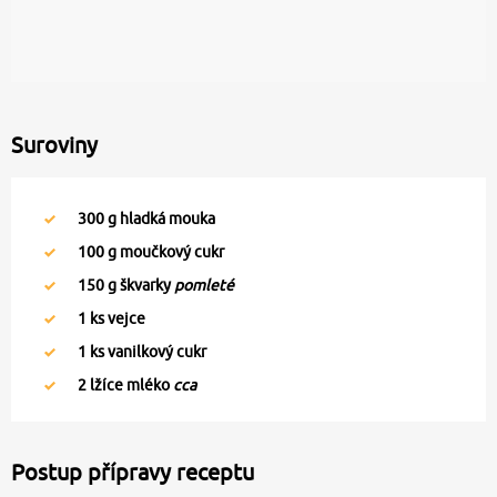
Suroviny
300
g hladká mouka
100
g moučkový cukr
150
g škvarky
pomleté
1
ks vejce
1
ks vanilkový cukr
2
lžíce mléko
cca
Postup přípravy receptu