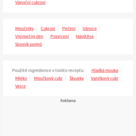
Vánoční cukroví
Moučníky
Cukroví
Pečení
Vánoce
Výjimečný den
Posvícení
Návštěva
Slovník pojmů
Použité ingredience v tomto receptu:
Hladká mouka
Mléko
Moučkový cukr
Škvarky
Vanilkový cukr
Vejce