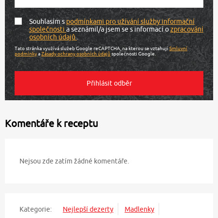
Souhlasím s
podmínkami pro užívání služby informační
společnosti
a seznámil/a jsem se s informací o
zpracování
osobních údajů
.
Tato stránka využívá služeb Google reCAPTCHA, na kterou se vztahují
Smluvní
podmínky
a
Zásady ochrany osobních údajů
společnosti Google.
Komentáře k receptu
Nejsou zde zatím žádné komentáře.
Kategorie:
Nejlepší dezerty
Madlenky