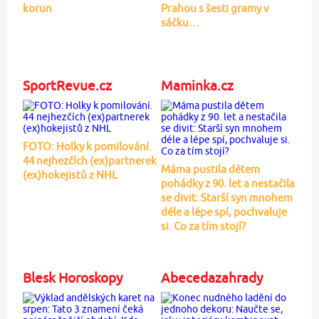
korun
Prahou s šesti gramy v
sáčku…
SportRevue.cz
Maminka.cz
FOTO: Holky k pomilování.
44 nejhezčích (ex)partnerek
Máma pustila dětem
(ex)hokejistů z NHL
pohádky z 90. let a nestačila
se divit: Starší syn mnohem
déle a lépe spí, pochvaluje
si. Co za tím stojí?
Blesk Horoskopy
Abecedazahrady