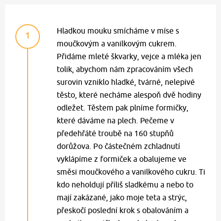
Hladkou mouku smícháme v míse s
1
moučkovým a vanilkovým cukrem.
Přidáme mleté škvarky, vejce a mléka jen
tolik, abychom nám zpracováním všech
surovin vzniklo hladké, tvárné, nelepivé
těsto, které necháme alespoň dvě hodiny
odležet. Těstem pak plníme formičky,
které dáváme na plech. Pečeme v
předehřáté troubě na 160 stupňů
dorůžova. Po částečném zchladnutí
vyklápíme z formiček a obalujeme ve
směsi moučkového a vanilkového cukru. Ti
kdo neholdují příliš sladkému a nebo to
mají zakázané, jako moje teta a strýc,
přeskočí poslední krok s obalováním a