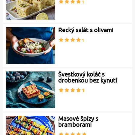
Řecký salát s olivami
Švestkový koláč s
drobenkou bez kynutí
Masové špízy s
bramborami