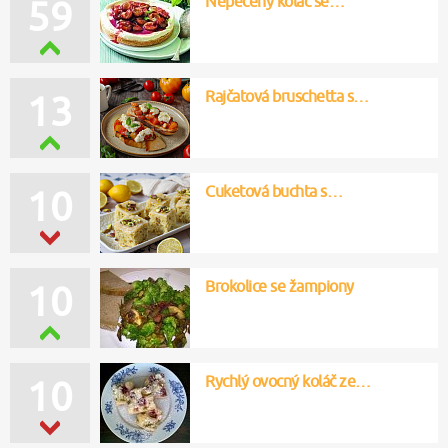
Nepečený koláč se…
59
Rajčatová bruschetta s…
13
Cuketová buchta s…
10
Brokolice se žampiony
10
Rychlý ovocný koláč ze…
10