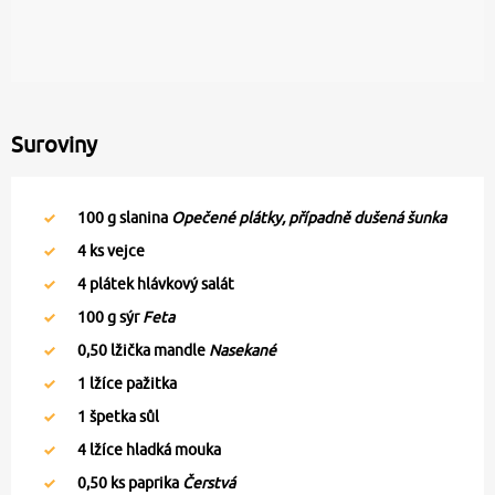
Suroviny
100
g slanina
Opečené plátky, případně dušená šunka
4
ks vejce
4
plátek hlávkový salát
100
g sýr
Feta
0,50
lžička mandle
Nasekané
1
lžíce pažitka
1
špetka sůl
4
lžíce hladká mouka
0,50
ks paprika
Čerstvá