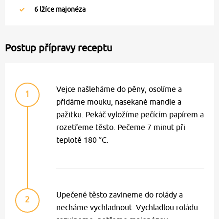
6
lžíce majonéza
Postup přípravy receptu
Vejce našleháme do pěny, osolíme a
1
přidáme mouku, nasekané mandle a
pažitku. Pekáč vyložíme pečícím papírem a
rozetřeme těsto. Pečeme 7 minut při
teplotě 180 °C.
Upečené těsto zavineme do rolády a
2
necháme vychladnout. Vychladlou roládu