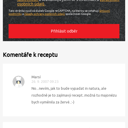
osobních údajů
.
Tato stránka využívá služeb Google reCAPTCHA, na kterou se vztahují
Smluvní
podmínky
a
Zásady ochrany osobních údajů
společnosti Google.
Komentáře k receptu
Marsí
26. 9. 2007 09:23
No...nevím, jak to bude vypadat in natura, ale
rozhodně je to zajímavý recept..možná tu majonézu
bych vyměnila za žervé..:-)