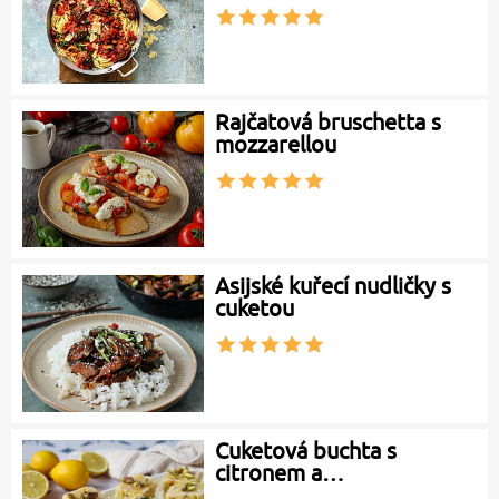
Rajčatová bruschetta s
mozzarellou
Asijské kuřecí nudličky s
cuketou
Cuketová buchta s
citronem a…