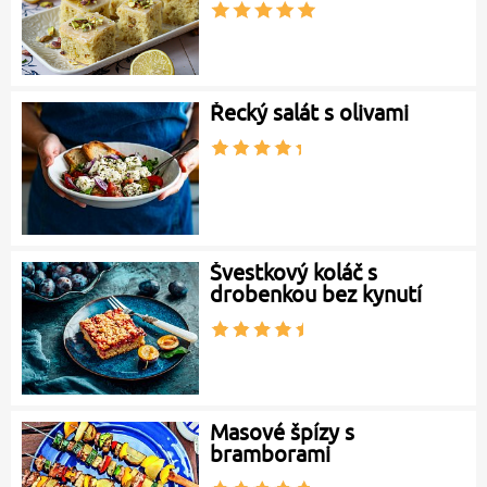
Řecký salát s olivami
Švestkový koláč s
drobenkou bez kynutí
Masové špízy s
bramborami