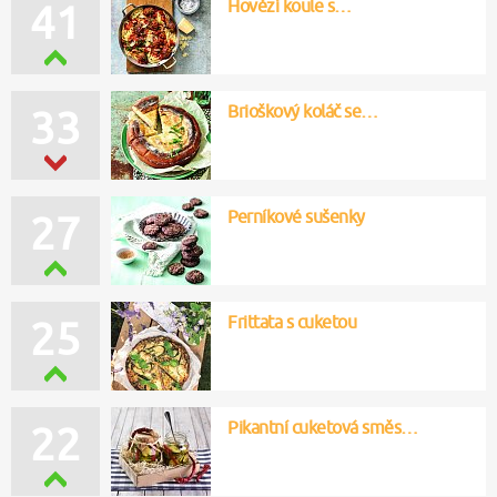
Hovězí koule s…
41
Brioškový koláč se…
33
Perníkové sušenky
27
Frittata s cuketou
25
Pikantní cuketová směs…
22