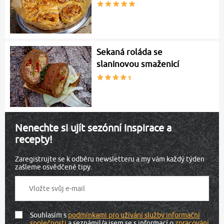
Sekaná roláda se
slaninovou smaženicí
Nenechte si ujít sezónní inspirace a
recepty!
Zaregistrujte se k odběru newsletteru a my vám každý týden
zašleme osvědčené tipy.
Souhlasím s
podmínkami pro užívání služby informační
společnosti
a seznámil/a jsem se s informací o
zpracování