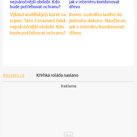
Výklad andělských karet na
Konec nudného ladění do
srpen: Tato 3 znamení čeká
jednoho dekoru: Naučte se,
nejnáročnější období. Kdo
jak v interiéru kombinovat
bude potřebovat ochranu?
dřevo
Recepty.cz
Křehká roláda naslano