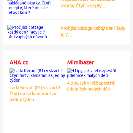
okurky: Čtyři recepty…
Proč jíst cottage každý den? Tady
je 7…
AHA.cz
Mimibazar
4 tipy, jak v létě zpestřit
Laďa Kerndl (81) v slzách!
jídelníček malých dětí
Čtyři mrtví kamarádi za
jediný týden