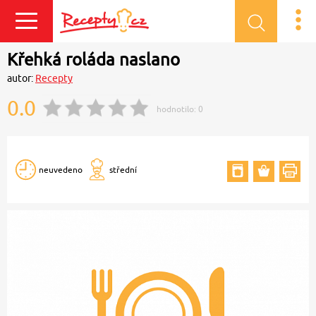
Přihlásit se
Křehká roláda naslano
autor:
Recepty
0.0
hodnotilo:
0
neuvedeno
střední