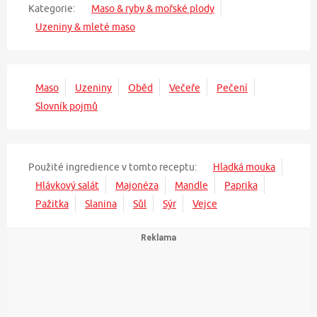
Kategorie:
Maso & ryby & mořské plody
Uzeniny & mleté maso
Maso
Uzeniny
Oběd
Večeře
Pečení
Slovník pojmů
Použité ingredience v tomto receptu:
Hladká mouka
Hlávkový salát
Majonéza
Mandle
Paprika
Pažitka
Slanina
Sůl
Sýr
Vejce