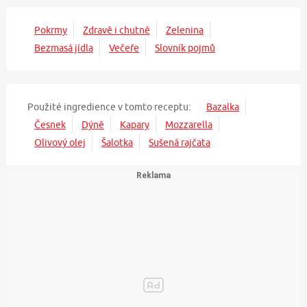
Pokrmy
Zdravě i chutně
Zelenina
Bezmasá jídla
Večeře
Slovník pojmů
Použité ingredience v tomto receptu:
Bazalka
Česnek
Dýně
Kapary
Mozzarella
Olivový olej
Šalotka
Sušená rajčata