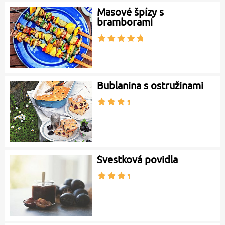
Masové špízy s
bramborami
Bublanina s ostružinami
Švestková povidla