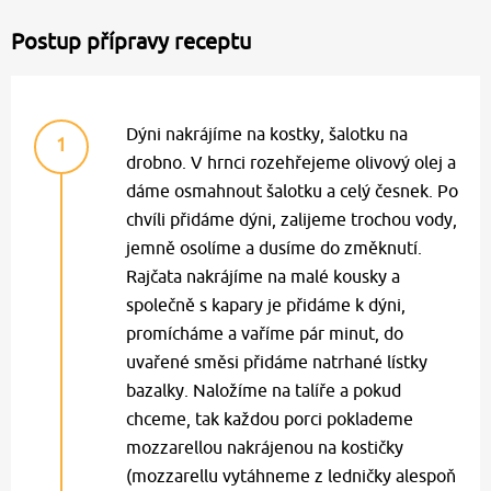
Postup přípravy receptu
Dýni nakrájíme na kostky, šalotku na
1
drobno. V hrnci rozehřejeme olivový olej a
dáme osmahnout šalotku a celý česnek. Po
chvíli přidáme dýni, zalijeme trochou vody,
jemně osolíme a dusíme do změknutí.
Rajčata nakrájíme na malé kousky a
společně s kapary je přidáme k dýni,
promícháme a vaříme pár minut, do
uvařené směsi přidáme natrhané lístky
bazalky. Naložíme na talíře a pokud
chceme, tak každou porci poklademe
mozzarellou nakrájenou na kostičky
(mozzarellu vytáhneme z ledničky alespoň