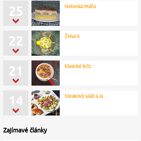
Nebeská Máňa
25
Želva II.
22
Klasické lečo
21
Steakový salát à la…
14
Zajímavé články