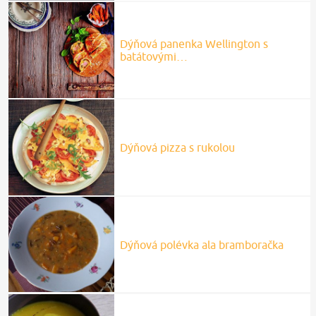
Dýňová panenka Wellington s
batátovými…
Dýňová pizza s rukolou
Dýňová polévka ala bramboračka