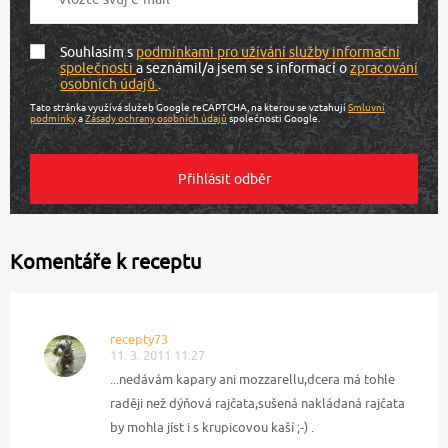
Souhlasím s
podmínkami pro užívání služby informační
společnosti
a seznámil/a jsem se s informací o
zpracování
osobních údajů
.
Tato stránka využívá služeb Google reCAPTCHA, na kterou se vztahují
Smluvní
podmínky
a
Zásady ochrany osobních údajů
společnosti Google.
Komentáře k receptu
recepty73
11. 3. 2011 11:27
...nedávám kapary ani mozzarellu,dcera má tohle
raději než dýňová rajčata,sušená nakládaná rajčata
by mohla jíst i s krupicovou kaší ;-) .