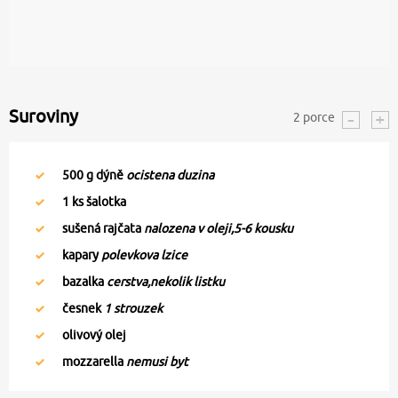
Suroviny
2
porce
500
g dýně
ocistena duzina
1
ks šalotka
sušená rajčata
nalozena v oleji,5-6 kousku
kapary
polevkova lzice
bazalka
cerstva,nekolik listku
česnek
1 strouzek
olivový olej
mozzarella
nemusi byt