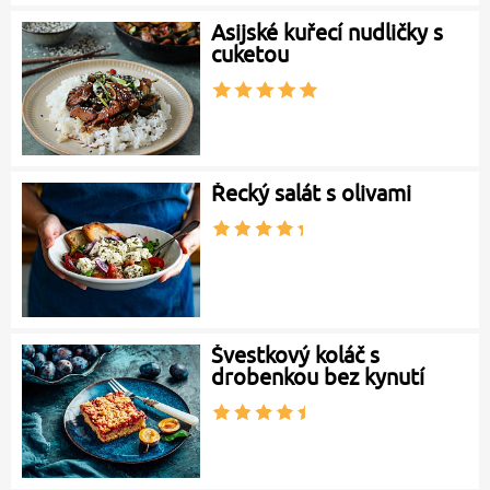
Asijské kuřecí nudličky s
cuketou
Řecký salát s olivami
Švestkový koláč s
drobenkou bez kynutí