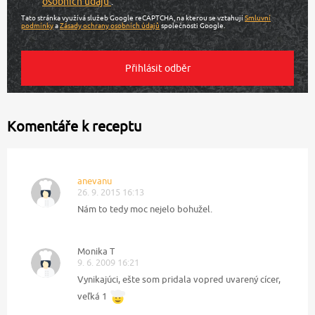
osobních údajů
.
Tato stránka využívá služeb Google reCAPTCHA, na kterou se vztahují
Smluvní
podmínky
a
Zásady ochrany osobních údajů
společnosti Google.
Komentáře k receptu
anevanu
26. 9. 2015 16:13
Nám to tedy moc nejelo bohužel.
Monika T
9. 6. 2009 16:21
Vynikajúci, ešte som pridala vopred uvarený cícer,
veľká 1