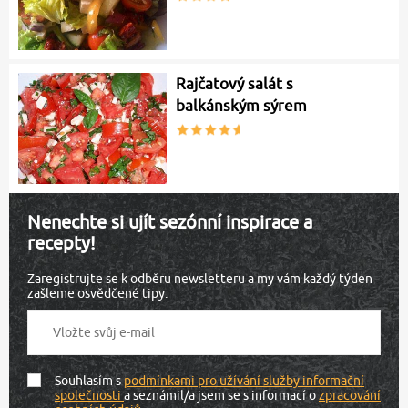
Rajčatový salát s
balkánským sýrem
Nenechte si ujít sezónní inspirace a
recepty!
Zaregistrujte se k odběru newsletteru a my vám každý týden
zašleme osvědčené tipy.
Souhlasím s
podmínkami pro užívání služby informační
společnosti
a seznámil/a jsem se s informací o
zpracování