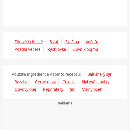
Zdravě i chutně
Salát
Svačina
Večeře
Pozdní večeře
Rychlovka
Slovník pojmů
Použité ingredience v tomto receptu:
Balkánský sýr
Bazalka
Černé olivy
Cuketa
Naťové cibulky
Olivový olej
Pepř mletý
Sůl
Vinný ocet