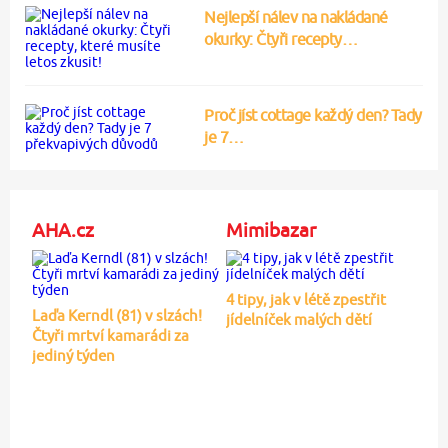
Nejlepší nálev na nakládané
okurky: Čtyři recepty…
Proč jíst cottage každý den? Tady
je 7…
AHA.cz
Mimibazar
4 tipy, jak v létě zpestřit
Laďa Kerndl (81) v slzách!
jídelníček malých dětí
Čtyři mrtví kamarádi za
jediný týden