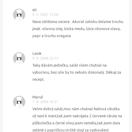
eli
9. 5. 2007 15:46
Nase oblibena vecere.. Akorat zalivku delame trochu
jinak: olivovy olej, lzicka medu, lzice citonove stavy,
pepr a trochu oregana
Lenik
9. 8. 2006 22:13
Taky dávám jedničku, salát všem chutnal na
výbornou, bez oliv by to nebulo dokonalý. Děkuji za
recept.
Maruš
7. 8. 2006 16:31
Velmi dobrý salát,moc nám chutnal.Naťová cibulka
už není k mání,tak jsem nakrájela 2 červené cibule na
půlkolečka a černé olivy jsem neměla,tak jsem dala
zelené s papričkou.Určitě stojí za vyzkoušení.