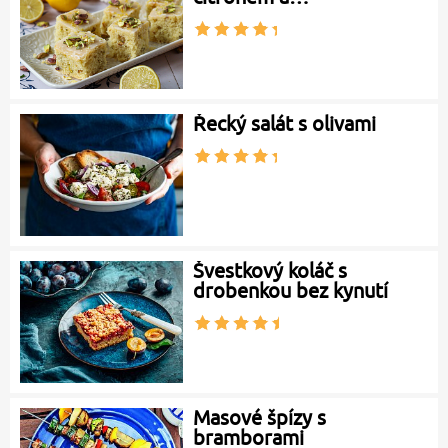
Řecký salát s olivami
Švestkový koláč s
drobenkou bez kynutí
Masové špízy s
bramborami