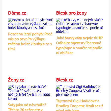
Dáma.cz
Blesk pro ženy
Pozor na letní pohyb: Proč
Jaké barvy vám nejvíc sluší?
vás po prvním výšlapu
Odhalte tajemství barevné
začnou bolet klouby a co s
typologie a naučte se podle
tím?
ní oblékat
Ženy.cz
Blesk.cz
Tajemství Gigi Hadidové a
Šaty jako od návrháře?
Bradley Coopera: Vzali se už
Těchto 20 seženete v
před měsícem