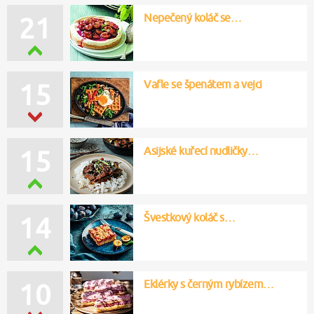
Nepečený koláč se…
21
Vafle se špenátem a vejci
15
Asijské kuřecí nudličky…
15
Švestkový koláč s…
14
Eklérky s černým rybízem…
10