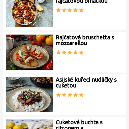
rajčatovou omáčkou
Rajčatová bruschetta s
mozzarellou
Asijské kuřecí nudličky s
cuketou
Cuketová buchta s
citronem a…