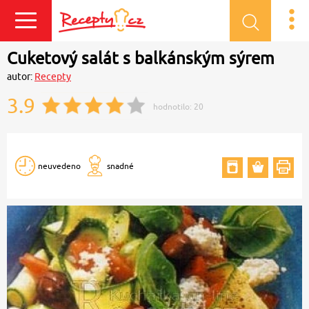
Přihlásit se
Cuketový salát s balkánským sýrem
autor:
Recepty
3.9
hodnotilo:
20
neuvedeno
snadné