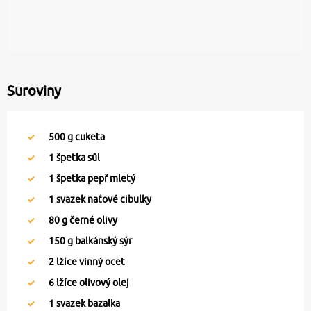
Suroviny
500
g cuketa
1
špetka sůl
1
špetka pepř mletý
1
svazek naťové cibulky
80
g černé olivy
150
g balkánský sýr
2
lžíce vinný ocet
6
lžíce olivový olej
1
svazek bazalka