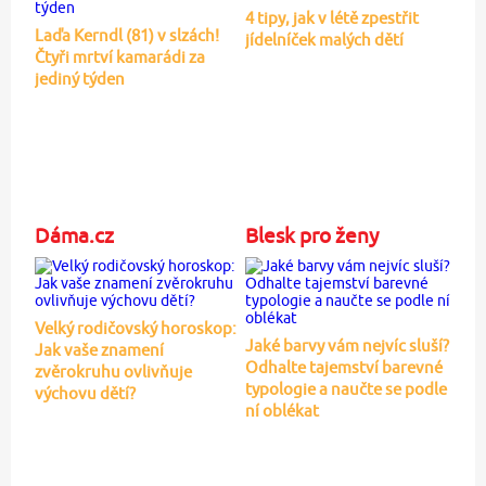
4 tipy, jak v létě zpestřit
Laďa Kerndl (81) v slzách!
jídelníček malých dětí
Čtyři mrtví kamarádi za
jediný týden
Dáma.cz
Blesk pro ženy
Velký rodičovský horoskop:
Jaké barvy vám nejvíc sluší?
Jak vaše znamení
Odhalte tajemství barevné
zvěrokruhu ovlivňuje
typologie a naučte se podle
výchovu dětí?
ní oblékat