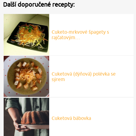
Další doporučené recepty:
Cuketo-mrkvové špagety s
rajčatovým…
Cuketová (dýňová) polévka se
sýrem
Cuketová bábovka