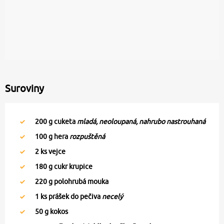
Suroviny
200
g cuketa
mladá, neoloupaná, nahrubo nastrouhaná
100
g hera
rozpuštěná
2
ks vejce
180
g cukr krupice
220
g polohrubá mouka
1
ks prášek do pečiva
necelý
50
g kokos