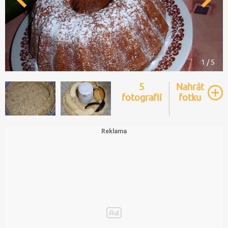
1 / 5
5
Nahrát
fotografií
fotku