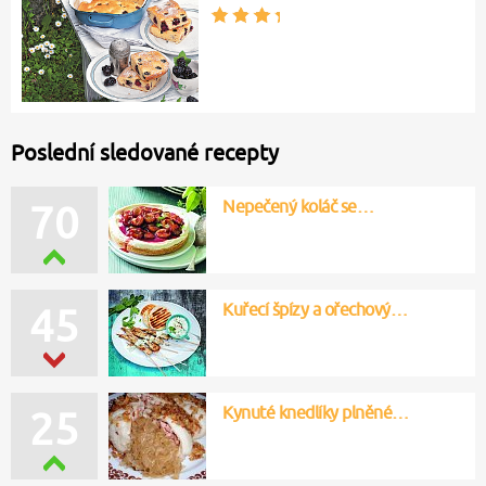
Poslední sledované recepty
Nepečený koláč se…
70
Kuřecí špízy a ořechový…
45
Kynuté knedlíky plněné…
25