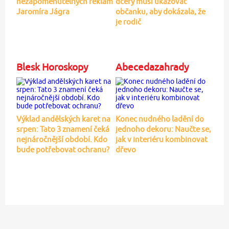
nezapomenutelných reklam
dcery musí ukazovat
Jaromíra Jágra
občanku, aby dokázala, že
je rodič
Blesk Horoskopy
Abecedazahrady
Výklad andělských karet na
Konec nudného ladění do
srpen: Tato 3 znamení čeká
jednoho dekoru: Naučte se,
nejnáročnější období. Kdo
jak v interiéru kombinovat
bude potřebovat ochranu?
dřevo