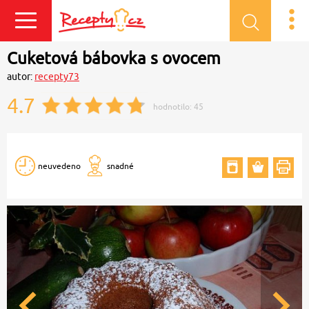
Přihlásit se
Cuketová bábovka s ovocem
autor:
recepty73
4.7
hodnotilo:
45
neuvedeno
snadné