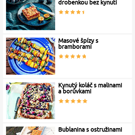
drobenkou bez kynutí
Masové špízy s
bramborami
Kynutý koláč s malinami
a borůvkami
Bublanina s ostružinami