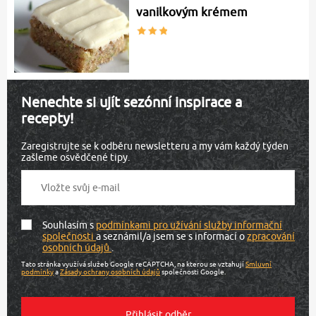
vanilkovým krémem
Nenechte si ujít sezónní inspirace a
recepty!
Zaregistrujte se k odběru newsletteru a my vám každý týden
zašleme osvědčené tipy.
Souhlasím s
podmínkami pro užívání služby informační
společnosti
a seznámil/a jsem se s informací o
zpracování
osobních údajů
.
Tato stránka využívá služeb Google reCAPTCHA, na kterou se vztahují
Smluvní
podmínky
a
Zásady ochrany osobních údajů
společnosti Google.