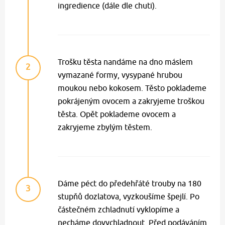
ingredience (dále dle chuti).
Trošku těsta nandáme na dno máslem
2
vymazané formy, vysypané hrubou
moukou nebo kokosem. Těsto poklademe
pokrájeným ovocem a zakryjeme troškou
těsta. Opět poklademe ovocem a
zakryjeme zbylým těstem.
Dáme péct do předehřáté trouby na 180
3
stupňů dozlatova, vyzkoušíme špejlí. Po
částečném zchladnutí vyklopíme a
necháme dovychladnout. Před podáváním