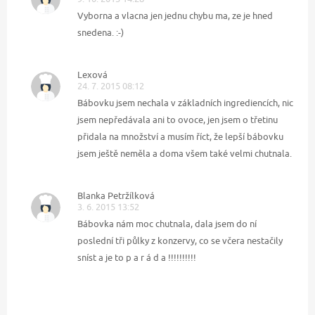
Vyborna a vlacna jen jednu chybu ma, ze je hned
snedena. :-)
Lexová
24. 7. 2015 08:12
Bábovku jsem nechala v základních ingrediencích, nic
jsem nepředávala ani to ovoce, jen jsem o třetinu
přidala na množství a musím říct, že lepší bábovku
jsem ještě neměla a doma všem také velmi chutnala.
Blanka Petržílková
3. 6. 2015 13:52
Bábovka nám moc chutnala, dala jsem do ní
poslední tři půlky z konzervy, co se včera nestačily
sníst a je to p a r á d a !!!!!!!!!!