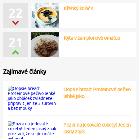
Křehký koláč s…
22
Kýta v žampionové omáčce
21
Zajímavé články
Oopsie bread: Proteinové pečivo
lehké jako…
Pozor na jedovaté cukety! Jeden
jasný znak…