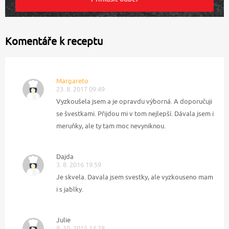
Komentáře k receptu
Margareto
23. 8. 2017 09:49
Vyzkoušela jsem a je opravdu výborná. A doporučuji
se švestkami. Přijdou mi v tom nejlepší. Dávala jsem i
meruňky, ale ty tam moc nevyniknou.
Dajda
3. 8. 2016 19:59
Je skvela. Davala jsem svestky, ale vyzkouseno mam
i s jablky.
Julie
9. 10. 2015 14:28