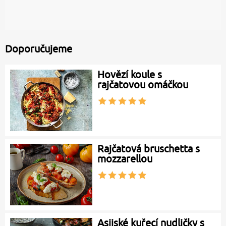
Doporučujeme
Hovězí koule s
rajčatovou omáčkou
Rajčatová bruschetta s
mozzarellou
Asijské kuřecí nudličky s