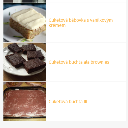
Cuketová bábovka s vanilkovým
krémem
Cuketová buchta ala brownies
Cuketová buchta III.