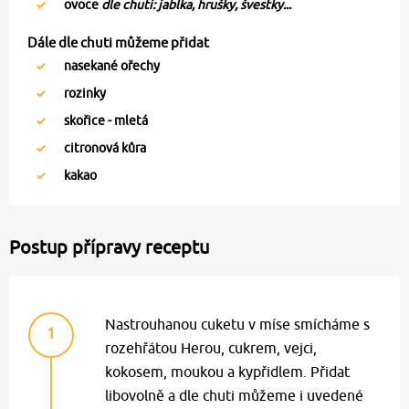
ovoce
dle chuti: jablka, hrušky, švestky...
Dále dle chuti můžeme přidat
nasekané ořechy
rozinky
skořice - mletá
citronová kůra
kakao
Postup přípravy receptu
Nastrouhanou cuketu v míse smícháme s
1
rozehřátou Herou, cukrem, vejci,
kokosem, moukou a kypřidlem. Přidat
libovolně a dle chuti můžeme i uvedené