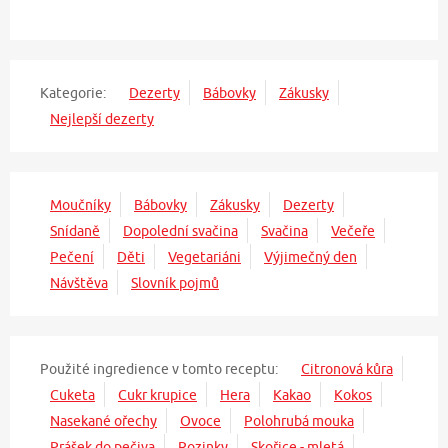
Kategorie:
Dezerty
Bábovky
Zákusky
Nejlepší dezerty
Moučníky
Bábovky
Zákusky
Dezerty
Snídaně
Dopolední svačina
Svačina
Večeře
Pečení
Děti
Vegetariáni
Výjimečný den
Návštěva
Slovník pojmů
Použité ingredience v tomto receptu:
Citronová kůra
Cuketa
Cukr krupice
Hera
Kakao
Kokos
Nasekané ořechy
Ovoce
Polohrubá mouka
Prášek do pečiva
Rozinky
Skořice - mletá