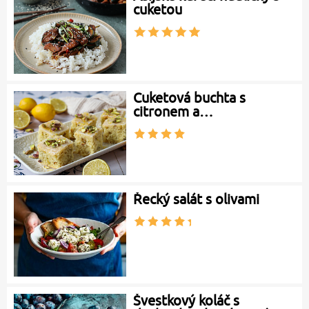
cuketou
Cuketová buchta s
citronem a…
Řecký salát s olivami
Švestkový koláč s