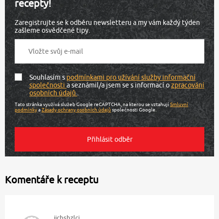
recepty!
Zaregistrujte se k odběru newsletteru a my vám každý týden
zašleme osvědčené tipy.
Souhlasím s
podmínkami pro užívání služby informační
společnosti
a seznámil/a jsem se s informací o
zpracování
osobních údajů
.
Tato stránka využívá služeb Google reCAPTCHA, na kterou se vztahují
Smluvní
podmínky
a
Zásady ochrany osobních údajů
společnosti Google.
Komentáře k receptu
ijcbsbzlci