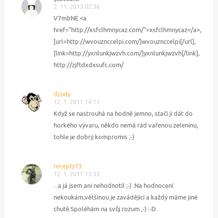
2. 11. 2013 02:36
V7mbNE <a
href="http://xsfclhmnycaz.com/">xsfclhmnycaz</a>,
[url=http://wvouznccelpi.com/]wvouznccelpi[/url],
[link=http://yxnlunkjwzvh.com/]yxnlunkjwzvh[/link],
http://zjftdxdxsufc.com/
dzudy
12. 1. 2011 14:11
Když se nastrouhá na hodně jemno, stačí ji dát do
horkého vývaru, někdo nemá rád vařenou zeleninu,
tohle je dobrý kompromis ;-)
recepty73
12. 1. 2011 13:33
...a já jsem ani nehodnotil ;-) .Na hodnocení
nekoukám,většinou je zavádějící a každý máme jiné
chutě.Spoléhám na svůj rozum ;-) :-D .