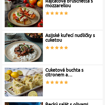
Rajčatová bruschetta s
mozzarellou
Asijské kuřecí nudličky s
cuketou
Cuketová buchta s
citronem a…
Řecký salát s olivami