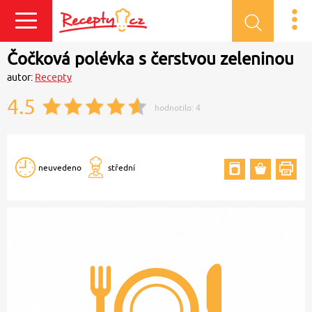
Přihlásit se
Čočková polévka s čerstvou zeleninou
autor:
Recepty
4.5
hodnotilo:
4
neuvedeno
střední