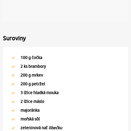
Suroviny
100
g čočka
2
ks brambory
200
g mrkev
200
g petržel
3
lžíce hladká mouka
2
lžíce máslo
majoránka
mořská sůl
zeleninová nať
libečku