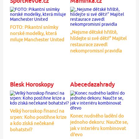
SportRevue.cz
Maminka.cz
FOTO: Pikantní snímky
„Nejsme dětské hřiště,
norské modelky, která
hlídejte si své děti!“ Majitel
miluje Manchester United
restaurace zavedl
nekompromisní pravidla
Blesk Horoskopy
Abecedazahrady
Velký horoskop financí na
Konec nudného ladění do
srpen: Koho postihne krize
jednoho dekoru: Naučte se,
a kdo získá nečekané
jak v interiéru kombinovat
bohatství?
dřevo