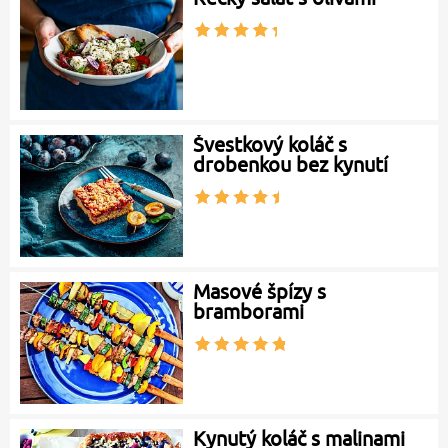
Švestkový koláč s
drobenkou bez kynutí
Masové špízy s
bramborami
Kynutý koláč s malinami