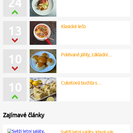
24
Klasické lečo
13
Polévané jáhly, základní…
10
Cuketová buchta s…
10
Zajímavé články
Svěží letní saláty, které vás