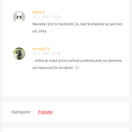
Klára K.
12. 1. 2011 13:27
Neviete, kto to hodnotil 2x, keď komentár je tam len
od Jirka
recepty73
12. 1. 2011 13:18
...tohle je snad první vařená polévka,kde se zelenina
ani nepovaří,to koukám :-) !
Kategorie:
Polévky