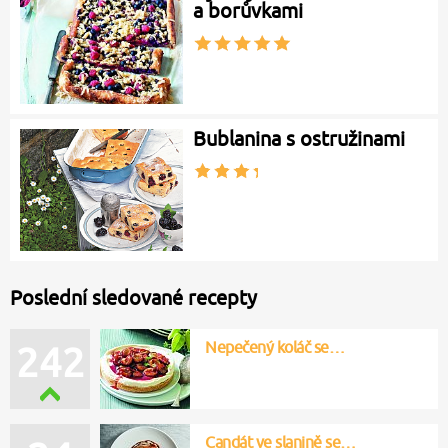
a borůvkami
Bublanina s ostružinami
Poslední sledované recepty
Nepečený koláč se…
242
Candát ve slanině se…