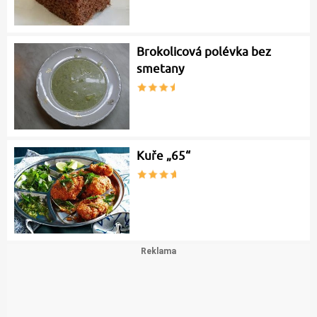
Brokolicová polévka bez
smetany
Kuře „65“