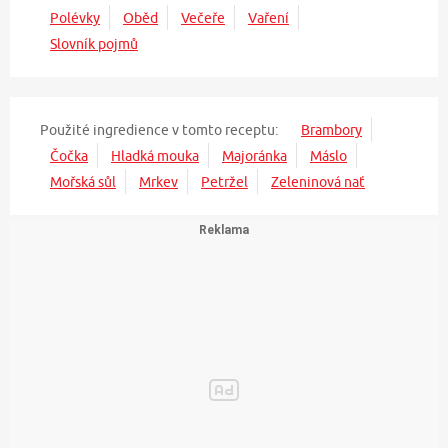
Polévky
Oběd
Večeře
Vaření
Slovník pojmů
Použité ingredience v tomto receptu:
Brambory
Čočka
Hladká mouka
Majoránka
Máslo
Mořská sůl
Mrkev
Petržel
Zeleninová nať