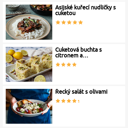
Asijské kuřecí nudličky s
cuketou
Cuketová buchta s
citronem a…
Řecký salát s olivami