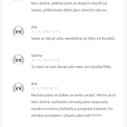
Moc dobré, udělala jsem ze zbylých ořechů od
Vánoc, příště budu dělat jako vánoční cukroví
Alis
31. 10. 2004 13:01
Vejce se dávají celá, neoddělují se bílky od žloutků
Sabina
30. 10. 2004 16:58
Ty vejce se tam davaji cele nebo jen zloutky?Diky
Alis
26. 9. 2004 09:55
Nechala jsem se zlákat na tento recept. Pečivo je to
moc dobré, vychladlé chrousty jsem slepovala
vysokou vrstvou šlehačky a posypala kakaem. Po
mírném proležení v chladu výborné!!!!!!!!!!!