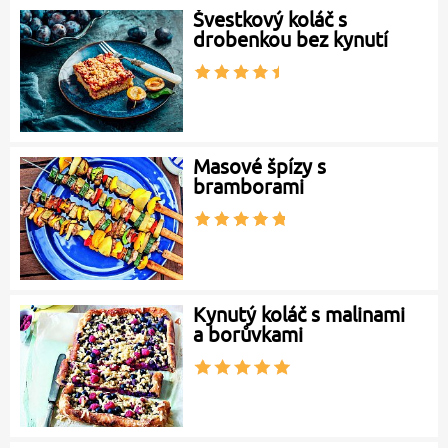
Švestkový koláč s
drobenkou bez kynutí
Masové špízy s
bramborami
Kynutý koláč s malinami
a borůvkami