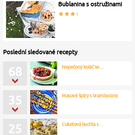
Bublanina s ostružinami
Poslední sledované recepty
Nepečený koláč se…
68
Masové špízy s bramborami
35
Cuketová buchta s…
25