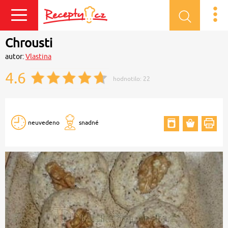
Přihlásit se
Chrousti
autor:
Vlastina
4.6
hodnotilo:
22
neuvedeno
snadné