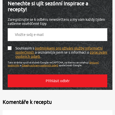
Nenechte si ujít sezónní inspirace a
recepty!
Zaregistrujte se k odběru newsletteru a my vám každý týden
zašleme osvědčené tipy.
Souhlasím s
podmínkami pro užívání služby informační
společnosti
a seznámil/a jsem se s informací o
zpracování
osobních údajů
.
Tato stránka využívá služeb Google reCAPTCHA, na kterou se vztahují
Smluvní
podmínky
a
Zásady ochrany osobních údajů
společnosti Google.
Komentáře k receptu