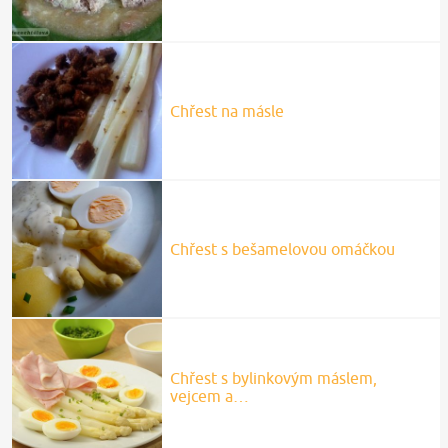
Chřest na másle
Chřest s bešamelovou omáčkou
Chřest s bylinkovým máslem,
vejcem a…