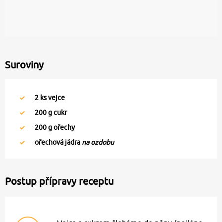
Suroviny
2
ks vejce
200
g cukr
200
g ořechy
ořechová jádra
na ozdobu
Postup přípravy receptu