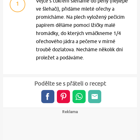
Vejce s cukrem šleháme do pěny (nejlépe
1
ve šlehači), přidáme mleté ořechy a
promícháme. Na plech vyložený pečícím
papírem děláme pomocí lžičky malé
hromádky, do kterých vmáčkneme 1/4
ořechového jádra a pečeme v mírné
troubě dozlatova. Necháme několik dní
proležet a podáváme.
Podělte se s přáteli o recept