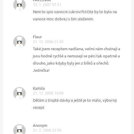
10. 1. 2007 07:21
Neni to spis vanocni cukrovi?Určite by to bylo na
vanoce moc dobre,i s tim uleženim.
Fleur
21. 12. 2006 21:29
Také jsem receptem nadšena, velmi nám chutnají a
jsou hodně rychlé a nemusejí se péci tak opatrně a
dlouho, jako kdyby byly jen z bílků a ořechů.
Jednička!
Kamila
21. 12. 2006 14:09
Dělám z trojité dávky a ještě je to málo, výborný
recept
Anonym
21. 2. 2006 22:56