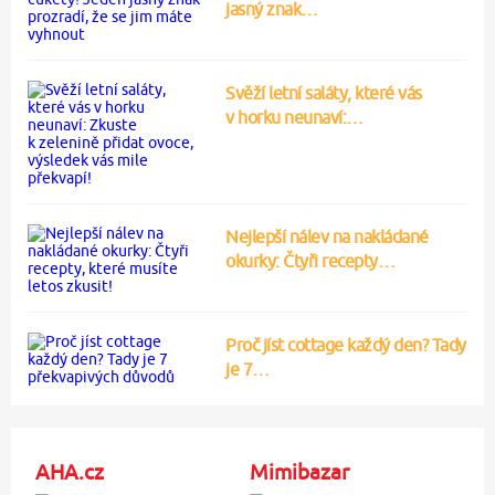
jasný znak…
Svěží letní saláty, které vás
v horku neunaví:…
Nejlepší nálev na nakládané
okurky: Čtyři recepty…
Proč jíst cottage každý den? Tady
je 7…
AHA.cz
Mimibazar