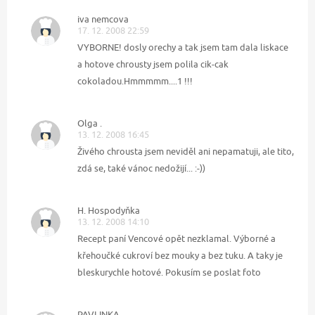
iva nemcova
17. 12. 2008 22:59
VYBORNE! dosly orechy a tak jsem tam dala liskace
a hotove chrousty jsem polila cik-cak
cokoladou.Hmmmmm....1 !!!
Olga .
13. 12. 2008 16:45
Živého chrousta jsem neviděl ani nepamatuji, ale tito,
zdá se, také vánoc nedožijí... :-))
H. Hospodyňka
13. 12. 2008 14:10
Recept paní Vencové opět nezklamal. Výborné a
křehoučké cukroví bez mouky a bez tuku. A taky je
bleskurychle hotové. Pokusím se poslat foto
PAVLINKA