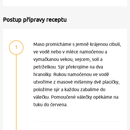
Postup přípravy receptu
Maso promícháme s jemně krájenou cibulí,
1
ve vodě nebo v mléce namočenou a
vymačkanou vekou, vejcem, solí a
petrželkou. Sýr překrojíme na dva
hranolky. Rukou namočenou ve vodě
utvoříme z masové míšeniny dvě placičky,
položíme sýr a každou zabalíme do
válečku. Pomoučené válečky opékáme na
tuku do červena.