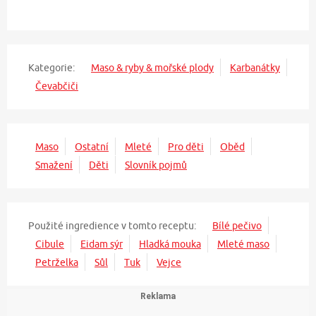
Kategorie:
Maso & ryby & mořské plody
Karbanátky
Čevabčiči
Maso
Ostatní
Mleté
Pro děti
Oběd
Smažení
Děti
Slovník pojmů
Použité ingredience v tomto receptu:
Bílé pečivo
Cibule
Eidam sýr
Hladká mouka
Mleté maso
Petrželka
Sůl
Tuk
Vejce