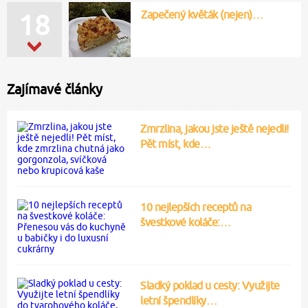
Zapečený květák (nejen)…
18
Zajímavé články
Zmrzlina, jakou jste ještě nejedli!
Pět míst, kde…
10 nejlepších receptů na
švestkové koláče:…
Sladký poklad u cesty: Využijte
letní špendlíky…