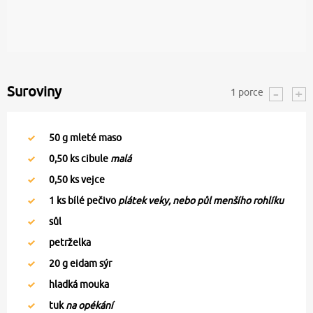
Suroviny
1
porce
50
g mleté maso
0,50
ks cibule
malá
0,50
ks vejce
1
ks bílé pečivo
plátek veky, nebo půl menšího rohlíku
sůl
petrželka
20
g eidam sýr
hladká mouka
tuk
na opékání