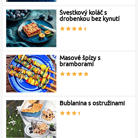
Švestkový koláč s
drobenkou bez kynutí
Masové špízy s
bramborami
Bublanina s ostružinami