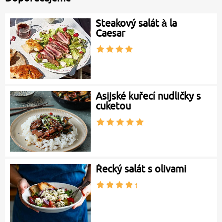
Steakový salát à la
Caesar
Asijské kuřecí nudličky s
cuketou
Řecký salát s olivami