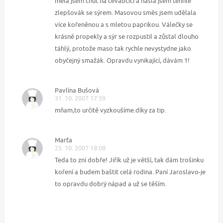
měla jsem chuť na čevabčiči a našla jsem tenhle
zlepšovák se sýrem. Masovou směs jsem udělala
více kořeněnou a s mletou paprikou. Válečky se
krásně propekly a sýr se rozpustil a zůstal dlouho
táhlý, protože maso tak rychle nevystydne jako
obyčejný smažák. Opravdu vynikající, dávám 1!
Pavlína Bušová
31. 10. 2007 17:59
mňam,to určitě vyzkoušíme.díky za tip.
Marťa
25. 10. 2007 18:08
Teda to zní dobře! Jiřík už je větší, tak dám trošinku
koření a budem baštit celá rodina. Paní Jaroslavo-je
to opravdu dobrý nápad a už se těším.