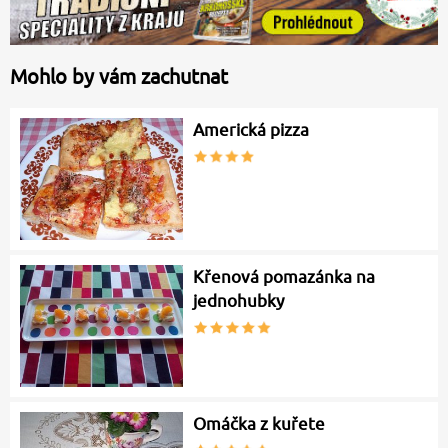
Mohlo by vám zachutnat
Americká pizza
Křenová pomazánka na
jednohubky
Omáčka z kuřete