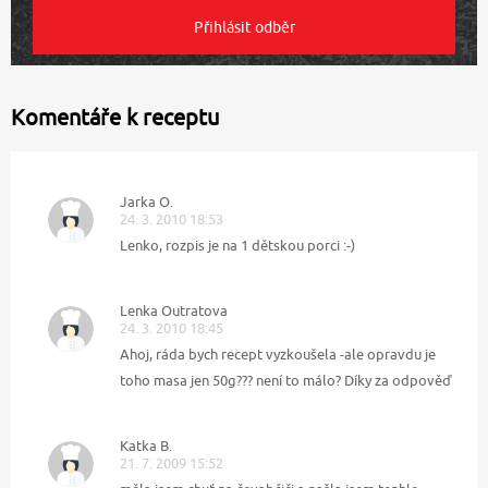
Komentáře k receptu
Jarka O.
24. 3. 2010 18:53
Lenko, rozpis je na 1 dětskou porci :-)
Lenka Outratova
24. 3. 2010 18:45
Ahoj, ráda bych recept vyzkoušela -ale opravdu je
toho masa jen 50g??? není to málo? Díky za odpověď
Katka B.
21. 7. 2009 15:52