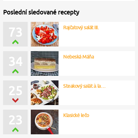
Poslední sledované recepty
Rajčatový salát III.
73
Nebeská Máňa
34
Steakový salát à la…
25
Klasické lečo
23