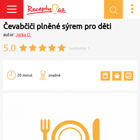
Přihlásit se
Čevabčiči plněné sýrem pro děti
autor:
Jarka O.
5.0
hodnotilo:
1
20 minut
snadné