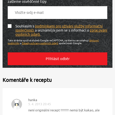
zašleme osvědčené tipy.
Souhlasím s
podmínkami pro užívání služby informační
společnosti
a seznámil/a jsem se s informací o
zpracování
osobních údajů
.
Tato stránka využívá služeb Google reCAPTCHA, na kterou se vztahují
Smluvní
podmínky
a
Zásady ochrany osobních údajů
společnosti Google.
Komentáře k receptu
hanka
5. 4. 2013 20:45
není originální recept !!!!!!!! nemá být kakao, ale