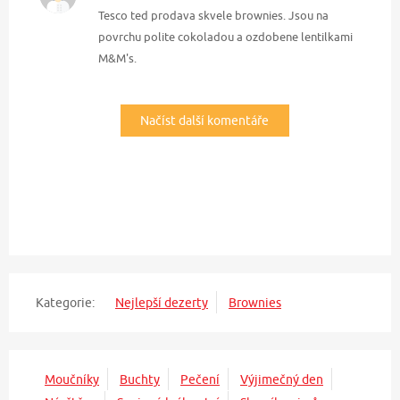
Tesco ted prodava skvele brownies. Jsou na
povrchu polite cokoladou a ozdobene lentilkami
M&M's.
Načíst další komentáře
Kategorie:
Nejlepší dezerty
Brownies
Moučníky
Buchty
Pečení
Výjimečný den