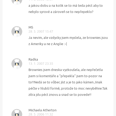
a jakou dobu a na kolik se to má teda péct aby to
nebylo syrové a zároveň se to nepřepeklo?
MS
28. 5. 2007 15:47
Ja nevim, ale vzdycky jsem myslela, ze brownies jsou
z Ameriky a ne z Anglie :-(
Radka
13. 1. 2007 23:35
Brownies jsem dneska vyzkoušela, ale nepřečetla
jsem si komentáře a "přepekla" jsem to-pozor na
to!!Nedá se to vůbec jíst a je to jako kámen.Jinak
péčte v hlubší formě, protože to moc nevyběhne.Tak
zítra jdu péct znovu a snad se to povede!!
Michaela Atherton
28. 5. 2006 11:32