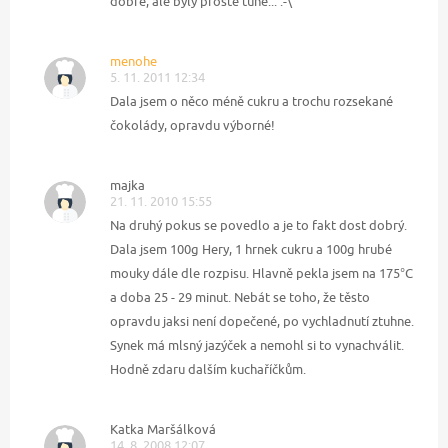
dobré, ale byly prostě tuhé... :-\
menohe
5. 11. 2011 12:34
Dala jsem o něco méně cukru a trochu rozsekané
čokolády, opravdu výborné!
majka
21. 11. 2010 15:55
Na druhý pokus se povedlo a je to fakt dost dobrý.
Dala jsem 100g Hery, 1 hrnek cukru a 100g hrubé
mouky dále dle rozpisu. Hlavně pekla jsem na 175°C
a doba 25 - 29 minut. Nebát se toho, že těsto
opravdu jaksi není dopečené, po vychladnutí ztuhne.
Synek má mlsný jazýček a nemohl si to vynachválit.
Hodně zdaru dalším kuchaříčkům.
Katka Maršálková
14. 8. 2008 12:07