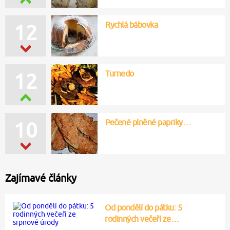
Rychlá bábovka
12
Turnedo
12
Pečené plněné papriky…
10
Zajímavé články
Od pondělí do pátku: 5
rodinných večeří ze…