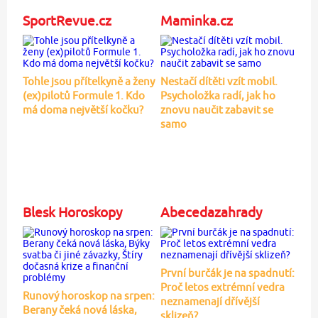
SportRevue.cz
Maminka.cz
Tohle jsou přítelkyně a ženy
Nestačí dítěti vzít mobil.
(ex)pilotů Formule 1. Kdo
Psycholožka radí, jak ho
má doma největší kočku?
znovu naučit zabavit se
samo
Blesk Horoskopy
Abecedazahrady
První burčák je na spadnutí:
Proč letos extrémní vedra
Runový horoskop na srpen:
neznamenají dřívější
Berany čeká nová láska,
sklizeň?