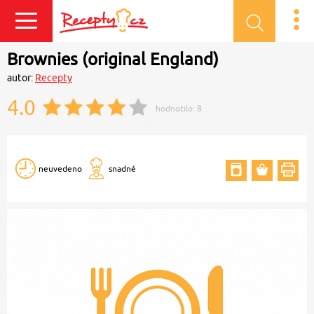
Přihlásit se
Brownies (original England)
autor:
Recepty
4.0
hodnotilo:
8
neuvedeno
snadné