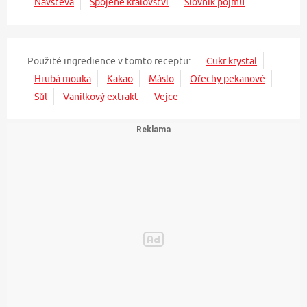
Návštěva
Spojené království
Slovník pojmů
Použité ingredience v tomto receptu:
Cukr krystal
Hrubá mouka
Kakao
Máslo
Ořechy pekanové
Sůl
Vanilkový extrakt
Vejce