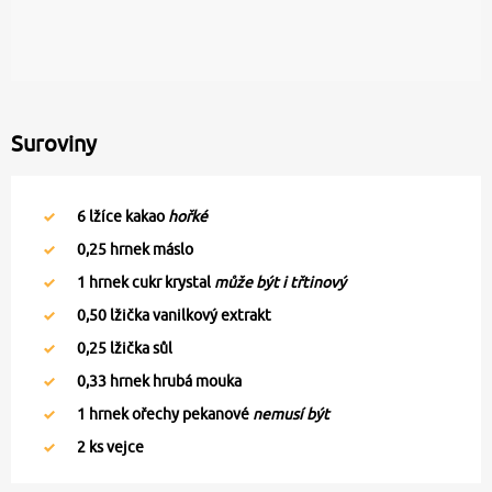
Suroviny
6
lžíce kakao
hořké
0,25
hrnek máslo
1
hrnek cukr krystal
může být i třtinový
0,50
lžička vanilkový extrakt
0,25
lžička sůl
0,33
hrnek hrubá mouka
1
hrnek ořechy pekanové
nemusí být
2
ks vejce