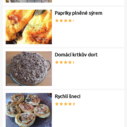
Papriky plněné sýrem
Domácí krtkův dort
Rychlí šneci