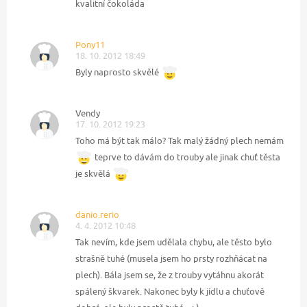
kvalitní čokoláda
Pony11
18. 10. 2012 18:49
Byly naprosto skvělé
Vendy
17. 10. 2012 19:23
Toho má být tak málo? Tak malý žádný plech nemám
teprve to dávám do trouby ale jinak chuť těsta
je skvělá
danio.rerio
4. 4. 2012 10:48
Tak nevím, kde jsem udělala chybu, ale těsto bylo
strašně tuhé (musela jsem ho prsty rozhňácat na
plech). Bála jsem se, že z trouby vytáhnu akorát
spálený škvarek. Nakonec byly k jídlu a chuťově