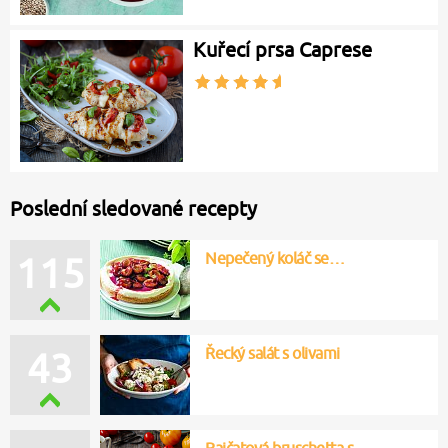
Kuřecí prsa Caprese
Poslední sledované recepty
Nepečený koláč se…
115
Řecký salát s olivami
43
Rajčatová bruschetta s…