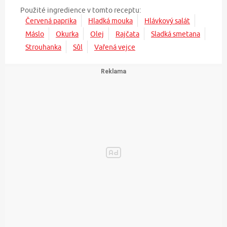
Použité ingredience v tomto receptu:
Červená paprika
Hladká mouka
Hlávkový salát
Máslo
Okurka
Olej
Rajčata
Sladká smetana
Strouhanka
Sůl
Vařená vejce