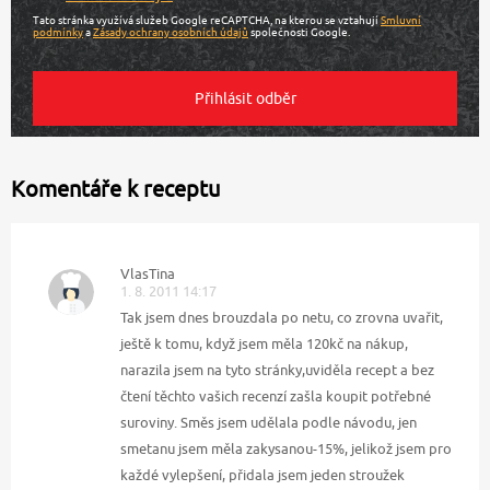
Tato stránka využívá služeb Google reCAPTCHA, na kterou se vztahují
Smluvní
podmínky
a
Zásady ochrany osobních údajů
společnosti Google.
Komentáře k receptu
VlasTina
1. 8. 2011 14:17
Tak jsem dnes brouzdala po netu, co zrovna uvařit,
ještě k tomu, když jsem měla 120kč na nákup,
narazila jsem na tyto stránky,uviděla recept a bez
čtení těchto vašich recenzí zašla koupit potřebné
suroviny. Směs jsem udělala podle návodu, jen
smetanu jsem měla zakysanou-15%, jelikož jsem pro
každé vylepšení, přidala jsem jeden stroužek