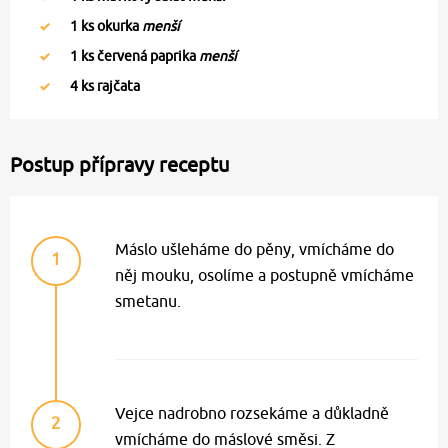
1
ks okurka
menší
1
ks červená paprika
menší
4
ks rajčata
Postup přípravy receptu
Máslo ušleháme do pěny, vmícháme do
1
něj mouku, osolíme a postupně vmícháme
smetanu.
Vejce nadrobno rozsekáme a důkladně
2
vmícháme do máslové směsi. Z