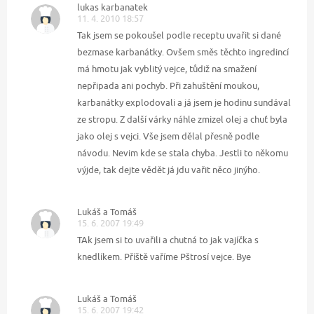
lukas karbanatek
11. 4. 2010 18:57
Tak jsem se pokoušel podle receptu uvařit si dané
bezmase karbanátky. Ovšem směs těchto ingredincí
má hmotu jak vyblitý vejce, tůdiž na smažení
nepřipada ani pochyb. Při zahuštění moukou,
karbanátky explodovali a já jsem je hodinu sundával
ze stropu. Z další várky náhle zmizel olej a chuť byla
jako olej s vejci. Vše jsem dělal přesně podle
návodu. Nevim kde se stala chyba. Jestli to někomu
výjde, tak dejte vědět já jdu vařit něco jinýho.
Lukáš a Tomáš
15. 6. 2007 19:49
TAk jsem si to uvařili a chutná to jak vajíčka s
knedlíkem. Příště vaříme Pštrosí vejce. Bye
Lukáš a Tomáš
15. 6. 2007 19:42