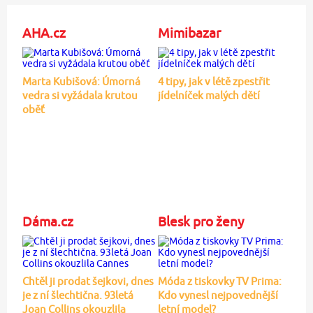
AHA.cz
Mimibazar
Marta Kubišová: Úmorná
4 tipy, jak v létě zpestřit
vedra si vyžádala krutou
jídelníček malých dětí
oběť
Dáma.cz
Blesk pro ženy
Chtěl ji prodat šejkovi, dnes
Móda z tiskovky TV Prima:
je z ní šlechtična. 93letá
Kdo vynesl nejpovednější
Joan Collins okouzlila
letní model?