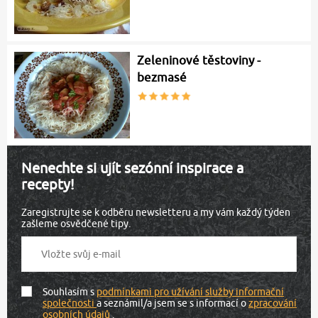
Zeleninové těstoviny -
bezmasé
Nenechte si ujít sezónní inspirace a
recepty!
Zaregistrujte se k odběru newsletteru a my vám každý týden
zašleme osvědčené tipy.
Souhlasím s
podmínkami pro užívání služby informační
společnosti
a seznámil/a jsem se s informací o
zpracování
osobních údajů
.