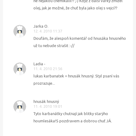
ne nějakou chemikálii?? ;-) Když z další várky zmizel
olej, jak je možné, že chuť byla jako olej s vejci??
Jarka O.
12. 4. 2010 11:37
Doufám, že alespoň komentář od hnusáka hnusného
už tu nebude strašit :-//
Ladia -
11. 4. 2010 21:56
lukas karbanatek = hnusák hnusný. Styl psaní vás
prozrazuje...
hnusák hnusný
11. 4. 2010 19:01
Tyto karbanátky chutnají jak blitky starýho
houmlesáka!S pozdravem a dobrou chuť JÁ.