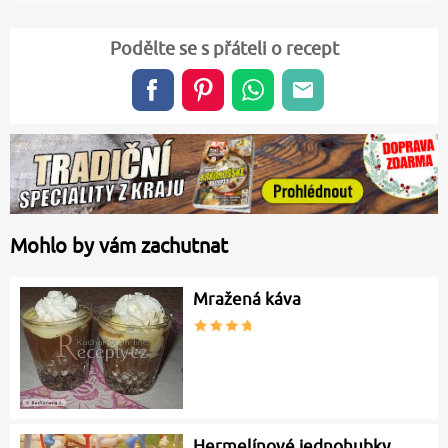
Podělte se s přáteli o recept
Mohlo by vám zachutnat
Mražená káva
Hermelínové jednohubky