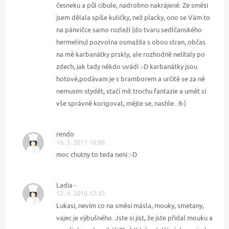
česneku a půl cibule, nadrobno nakrájené. Ze směsi
jsem dělala spíše kuličky, než placky, ono se Vám to
na pánvičce samo rozleží (do tvaru sedlčanského
hermelínu) pozvolna osmažila s obou stran, občas
na mě karbanátky prskly, ale rozhodně nelítaly po
zdech, jak tady někdo uvádí :-D karbanátky jsou
hotové,podávam je s bramborem a určitě se za ně
nemusim stydět, stačí mít trochu fantazie a umět si
vše správně korigovat, mějte se, nashle.. 8-)
rendo
16. 3. 2011 16:08
moc chutny to teda neni :-D
Ladia -
12. 4. 2010 12:35
Lukasi, nevím co na směsi másla, mouky, smetany,
vajec je výbušného. Jste si jist, že jste přidal mouku a