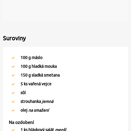
Suroviny
100
g máslo
100
g hladká mouka
150
g sladká smetana
5
ks vařená vejce
sůl
strouhanka
jemná
olej
na smažení
Na ozdobení
1
ks hlávkový salát
menší