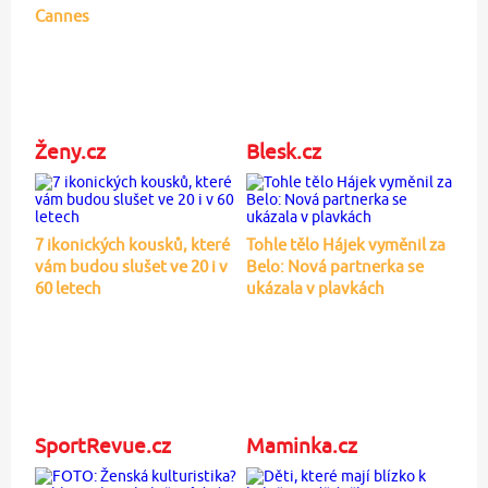
Cannes
Ženy.cz
Blesk.cz
7 ikonických kousků, které
Tohle tělo Hájek vyměnil za
vám budou slušet ve 20 i v
Belo: Nová partnerka se
60 letech
ukázala v plavkách
SportRevue.cz
Maminka.cz