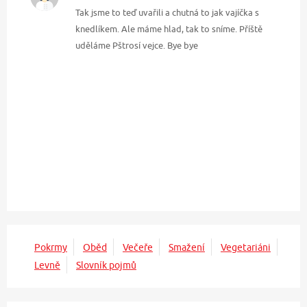
Tak jsme to teď uvařili a chutná to jak vajíčka s
knedlíkem. Ale máme hlad, tak to sníme. Příště
uděláme Pštrosí vejce. Bye bye
Pokrmy
Oběd
Večeře
Smažení
Vegetariáni
Levně
Slovník pojmů