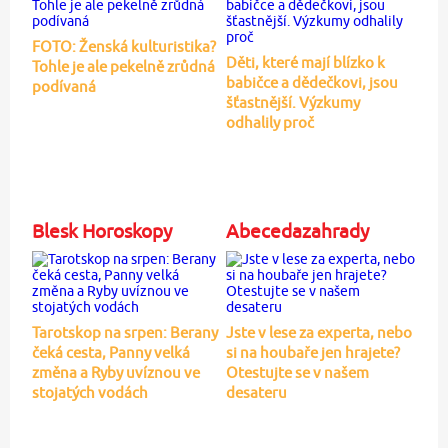
FOTO: Ženská kulturistika?
Děti, které mají blízko k
Tohle je ale pekelně zrůdná
babičce a dědečkovi, jsou
podívaná
šťastnější. Výzkumy
odhalily proč
Blesk Horoskopy
Abecedazahrady
Tarotskop na srpen: Berany
Jste v lese za experta, nebo
čeká cesta, Panny velká
si na houbaře jen hrajete?
změna a Ryby uvíznou ve
Otestujte se v našem
stojatých vodách
desateru