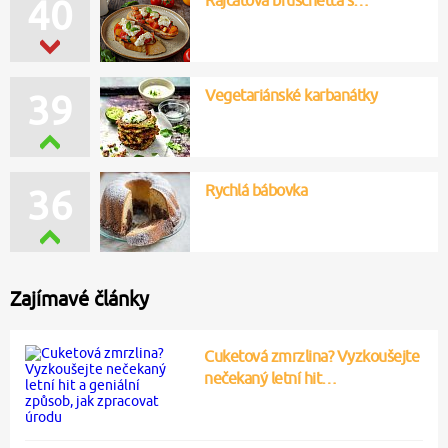
40
Vegetariánské karbanátky
39
Rychlá bábovka
36
Zajímavé články
Cuketová zmrzlina? Vyzkoušejte
nečekaný letní hit…