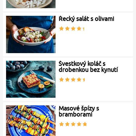
Řecký salát s olivami
Švestkový koláč s
drobenkou bez kynutí
Masové špízy s
bramborami