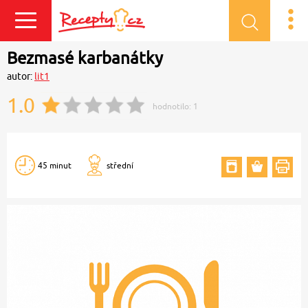
Přihlásit se
Bezmasé karbanátky
autor:
lit1
1.0
hodnotilo:
1
45 minut
střední