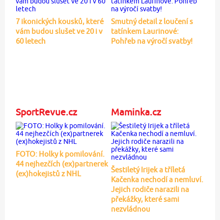
7 ikonických kousků, které
Smutný detail z loučení s
vám budou slušet ve 20 i v
tatínkem Laurinové:
60 letech
Pohřeb na výročí svatby!
SportRevue.cz
Maminka.cz
FOTO: Holky k pomilování.
44 nejhezčích (ex)partnerek
Šestiletý Irijek a tříletá
(ex)hokejistů z NHL
Kačenka nechodí a nemluví.
Jejich rodiče narazili na
překážky, které sami
nezvládnou