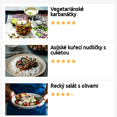
Vegetariánské
karbanátky
Asijské kuřecí nudličky s
cuketou
Řecký salát s olivami