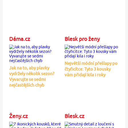
Dáma.cz
Blesk pro ženy
Největší módní přešlapy po
Jak na to, aby plavky
čtyřicítce: Tyto 3 kousky
vydržely několik sezon?
vám přidají kila i roky
Vyvarujte se sedmi
nejčastějších chyb
Ženy.cz
Blesk.cz