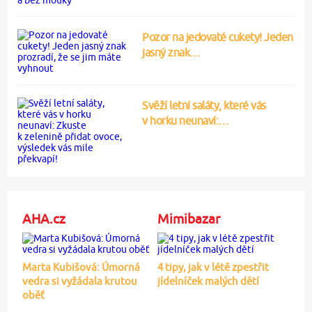
Pozor na jedovaté cukety! Jeden
jasný znak…
Svěží letní saláty, které vás
v horku neunaví:…
AHA.cz
Mimibazar
Marta Kubišová: Úmorná
4 tipy, jak v létě zpestřit
vedra si vyžádala krutou
jídelníček malých dětí
oběť