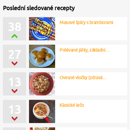
Poslední sledované recepty
Masové špízy s bramborami
38
Polévané jáhly, základní…
27
Ovesné vločky (zdravá…
13
Klasické lečo
13