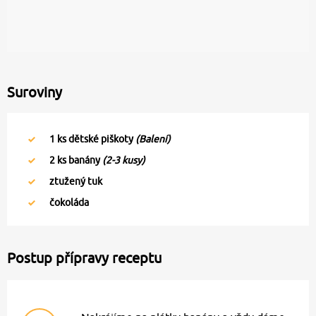
Suroviny
1
ks dětské piškoty
(Balení)
2
ks banány
(2-3 kusy)
ztužený tuk
čokoláda
Postup přípravy receptu