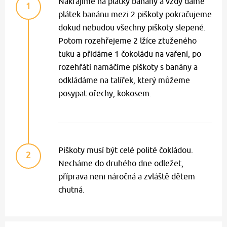
Nakrájíme na plátky banány a vždy dáme
1
plátek banánu mezi 2 piškoty pokračujeme
dokud nebudou všechny piškoty slepené.
Potom rozehřejeme 2 lžíce ztuženého
tuku a přidáme 1 čokoládu na vaření, po
rozehřátí namáčíme piškoty s banány a
odkládáme na talířek, který můžeme
posypat ořechy, kokosem.
Piškoty musí být celé polité čokládou.
2
Necháme do druhého dne odležet,
příprava neni náročná a zvláště dětem
chutná.