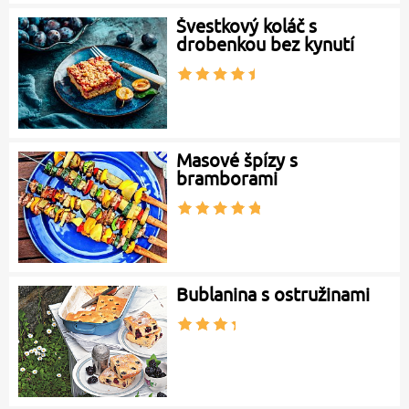
Švestkový koláč s
drobenkou bez kynutí
Masové špízy s
bramborami
Bublanina s ostružinami