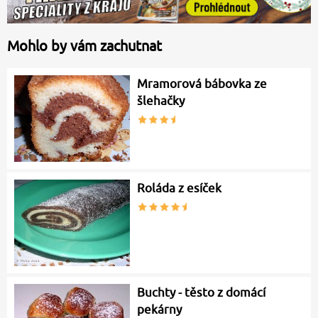
Mohlo by vám zachutnat
Mramorová bábovka ze
šlehačky
Roláda z esíček
Buchty - těsto z domácí
pekárny