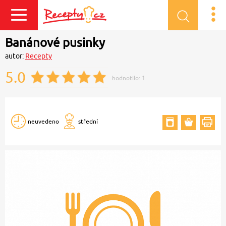
Přihlásit se
Banánové pusinky
autor:
Recepty
5.0
hodnotilo:
1
neuvedeno
střední