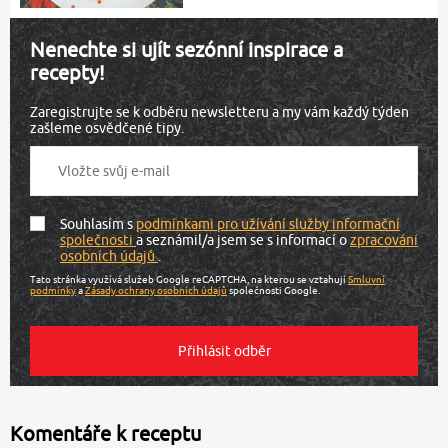
Nenechte si ujít sezónní inspirace a
recepty!
Zaregistrujte se k odběru newsletteru a my vám každý týden
zašleme osvědčené tipy.
Souhlasím s
podmínkami pro užívání služby informační
společnosti
a seznámil/a jsem se s informací o
zpracování
osobních údajů
.
Tato stránka využívá služeb Google reCAPTCHA, na kterou se vztahují
Smluvní
podmínky
a
Zásady ochrany osobních údajů
společnosti Google.
Komentáře k receptu