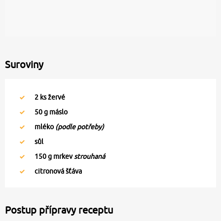
Suroviny
2
ks žervé
50
g máslo
mléko
(podle potřeby)
sůl
150
g mrkev
strouhaná
citronová šťáva
Postup přípravy receptu