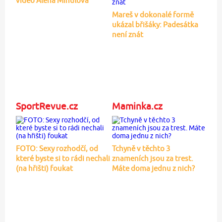
video Alena Mihulová
Mareš v dokonalé formě
ukázal břišáky: Padesátka
není znát
SportRevue.cz
Maminka.cz
FOTO: Sexy rozhodčí, od
Tchyně v těchto 3
které byste si to rádi nechali
znameních jsou za trest.
(na hřišti) foukat
Máte doma jednu z nich?