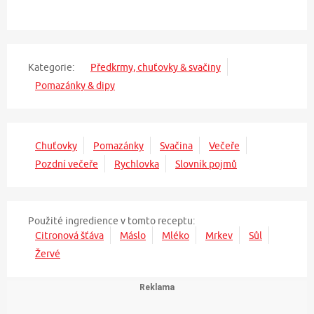
Kategorie:
Předkrmy, chuťovky & svačiny
Pomazánky & dipy
Chuťovky
Pomazánky
Svačina
Večeře
Pozdní večeře
Rychlovka
Slovník pojmů
Použité ingredience v tomto receptu:
Citronová šťáva
Máslo
Mléko
Mrkev
Sůl
Žervé