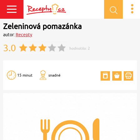
Přihlásit se
Zeleninová pomazánka
autor:
Recepty
3.0
hodnotilo:
2
15 minut
snadné