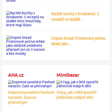
Rychlé buchty s broskvemi: 5
receptů na sladké…
Oopsie bread: Proteinové pečivo
lehké jako…
AHA.cz
Mimibazar
Dojemné poselství Pavlové
4 tipy, jak v létě zpestřit
narazilo: Zase se
jídelníček malých dětí
přetvařuje!