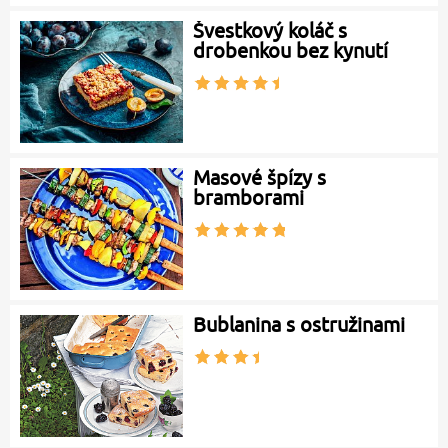
Švestkový koláč s
drobenkou bez kynutí
Masové špízy s
bramborami
Bublanina s ostružinami