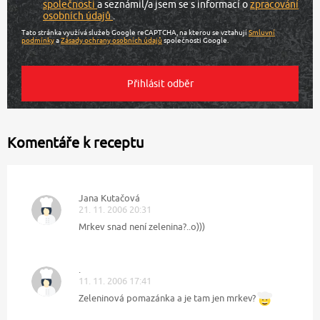
společnosti
a seznámil/a jsem se s informací o
zpracování
osobních údajů
.
Tato stránka využívá služeb Google reCAPTCHA, na kterou se vztahují
Smluvní
podmínky
a
Zásady ochrany osobních údajů
společnosti Google.
Komentáře k receptu
Jana Kutačová
21. 11. 2006 20:31
Mrkev snad není zelenina?..o)))
.
11. 11. 2006 17:41
Zeleninová pomazánka a je tam jen mrkev?