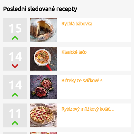
Poslední sledované recepty
Rychlá bábovka
15
Klasické lečo
14
Bifteky ze svíčkové s…
14
Rybízový mřížkový koláč…
11