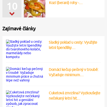
Kozí (beraní) rohy -…
10
Zajímavé články
Sladký poklad u cesty: Využijte
letní špendlíky…
Domácí kečup pečený v troubě:
Vyžaduje minimum…
Cuketová zmrzlina? Vyzkoušejte
nečekaný letní hit…