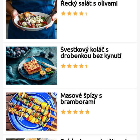
Řecký salát s olivami
Švestkový koláč s
drobenkou bez kynutí
Masové špízy s
bramborami