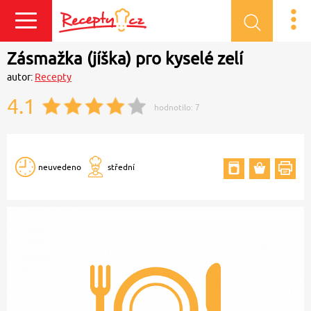
Přihlásit se
Zásmažka (jíška) pro kyselé zelí
autor:
Recepty
4.1
hodnotilo:
7
neuvedeno
střední