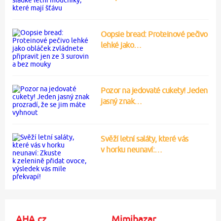
Oopsie bread: Proteinové pečivo
lehké jako…
Pozor na jedovaté cukety! Jeden
jasný znak…
Svěží letní saláty, které vás
v horku neunaví:…
AHA.cz
Mimibazar