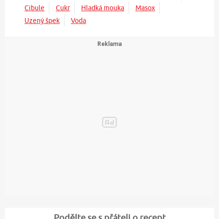
Cibule
Cukr
Hladká mouka
Masox
Uzený špek
Voda
Podělte se s přáteli o recept