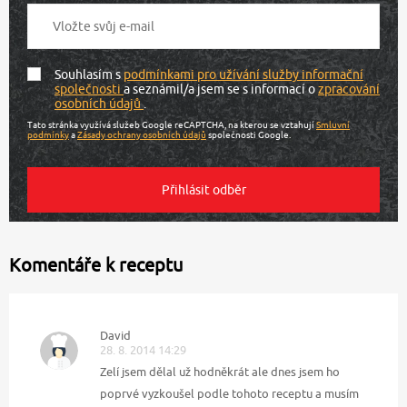
Souhlasím s
podmínkami pro užívání služby informační
společnosti
a seznámil/a jsem se s informací o
zpracování
osobních údajů
.
Tato stránka využívá služeb Google reCAPTCHA, na kterou se vztahují
Smluvní
podmínky
a
Zásady ochrany osobních údajů
společnosti Google.
Komentáře k receptu
David
28. 8. 2014 14:29
Zelí jsem dělal už hodněkrát ale dnes jsem ho
poprvé vyzkoušel podle tohoto receptu a musím