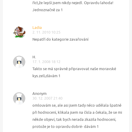
říct,že lepší jsem nikdy nejedl. Opravdu lahoda!
Jednoznačně za 1
Ladia
2. 11. 2010 10:25
Nepatří do kategorie zavařování
H.
17. 1. 2008 18:12
Takto se má správně připravovat naše moravské
kys.zelí,dávám 1
Anonym
30. 12. 2007 21:40
omlouvám se, ale asi jsem tady něco udělala špatně
při hodnocení, klikala jsem na čísla a čekala, že se mi
někde objeví, tak bych nerada zkazila hodnocení,
protože je to opravdu dobré- dávám 1