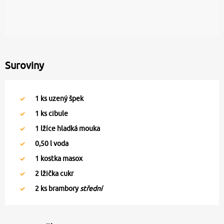
Suroviny
1
ks uzený špek
1
ks cibule
1
lžíce hladká mouka
0,50
l voda
1
kostka masox
2
lžička cukr
2
ks brambory
střední