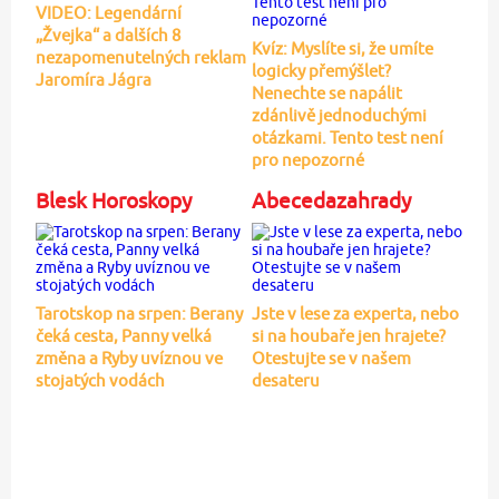
VIDEO: Legendární
„Žvejka“ a dalších 8
Kvíz: Myslíte si, že umíte
nezapomenutelných reklam
logicky přemýšlet?
Jaromíra Jágra
Nenechte se napálit
zdánlivě jednoduchými
otázkami. Tento test není
pro nepozorné
Blesk Horoskopy
Abecedazahrady
Tarotskop na srpen: Berany
Jste v lese za experta, nebo
čeká cesta, Panny velká
si na houbaře jen hrajete?
změna a Ryby uvíznou ve
Otestujte se v našem
stojatých vodách
desateru