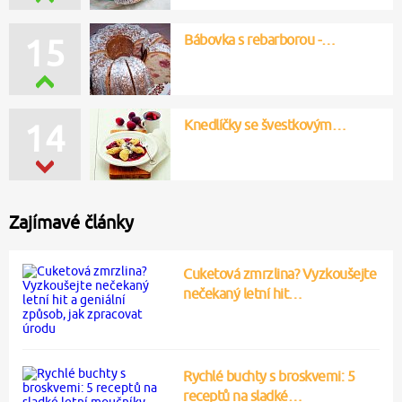
Bábovka s rebarborou -…
15
Knedlíčky se švestkovým…
14
Zajímavé články
Cuketová zmrzlina? Vyzkoušejte
nečekaný letní hit…
Rychlé buchty s broskvemi: 5
receptů na sladké…