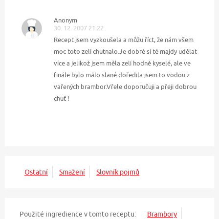
Anonym
30. 12. 2007 21:22
Recept jsem vyzkoušela a můžu říct, že nám všem
moc toto zelí chutnalo.Je dobré si té majdy udělat
více a jelikož jsem měla zelí hodně kyselé, ale ve
finále bylo málo slané doředila jsem to vodou z
vařených brambor.Vřele doporučuji a přeji dobrou
chuť !
Ostatní
Smažení
Slovník pojmů
Použité ingredience v tomto receptu:
Brambory