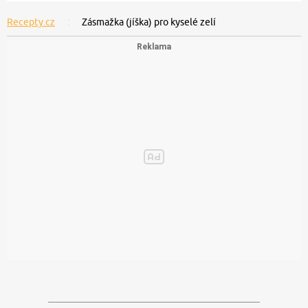
Recepty.cz
Zásmažka (jíška) pro kyselé zelí