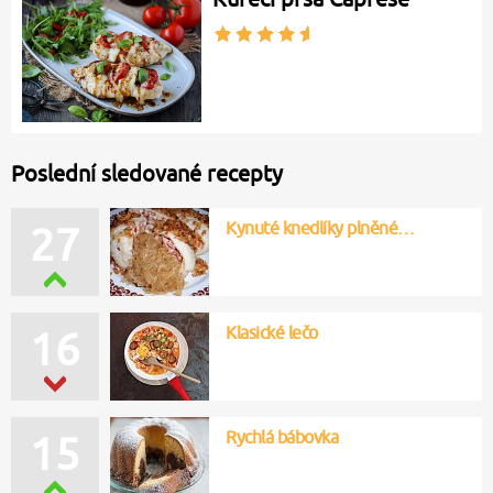
Poslední sledované recepty
Kynuté knedlíky plněné…
27
Klasické lečo
16
Rychlá bábovka
15