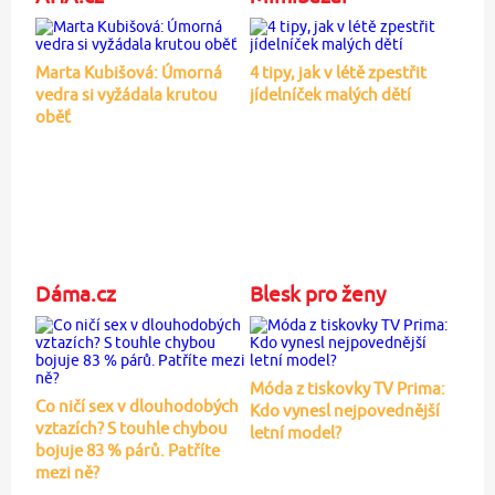
Marta Kubišová: Úmorná
4 tipy, jak v létě zpestřit
vedra si vyžádala krutou
jídelníček malých dětí
oběť
Dáma.cz
Blesk pro ženy
Móda z tiskovky TV Prima:
Co ničí sex v dlouhodobých
Kdo vynesl nejpovednější
vztazích? S touhle chybou
letní model?
bojuje 83 % párů. Patříte
mezi ně?