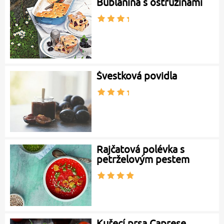
Bublanina s ostružinami
Švestková povidla
Rajčatová polévka s
petrželovým pestem
Kuřecí prsa Caprese