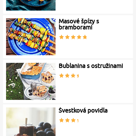
Masové špízy s
bramborami
Bublanina s ostružinami
Švestková povidla