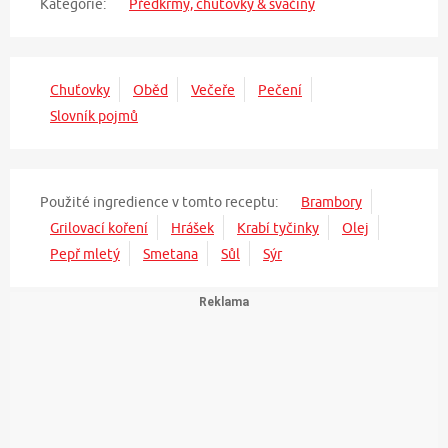
Kategorie:
Předkrmy, chuťovky & svačiny
Chuťovky
Oběd
Večeře
Pečení
Slovník pojmů
Použité ingredience v tomto receptu:
Brambory
Grilovací koření
Hrášek
Krabí tyčinky
Olej
Pepř mletý
Smetana
Sůl
Sýr