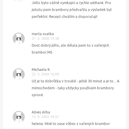
Jídlo bylo vážně vynikající a rychle udělané. Pro
jistotu jsem brambory předvařila a výsledek byl
perfektní. Recept chválím a doporučuji!
marta svatka
27. 6. 2006 19:38
Dost dobrý jídlo, ale dělala jsem to s vařených
brambor.MS
Michaela K.
25. 3. 2006 16:09
Už je ta dobrůtka v troubě - ještě 30 minut a je to... A
mimochodem - taky vždycky používám brambory
syrové.
Abies Alba
15. 9. 2005 18:51
helena: Mně to zase vůbec z vařených brambor