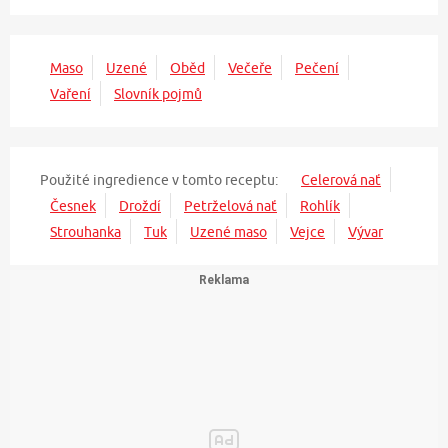
Maso
Uzené
Oběd
Večeře
Pečení
Vaření
Slovník pojmů
Použité ingredience v tomto receptu:
Celerová nať
Česnek
Droždí
Petrželová nať
Rohlík
Strouhanka
Tuk
Uzené maso
Vejce
Vývar