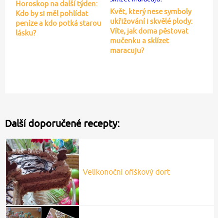
Horoskop na další týden:
Květ, který nese symboly
Kdo by si měl pohlídat
ukřižování i skvělé plody:
peníze a kdo potká starou
Víte, jak doma pěstovat
lásku?
mučenku a sklízet
maracuju?
Další doporučené recepty:
Velikonoční oříškový dort