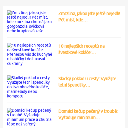
Zmrzlina, jakou jste ještě nejedli!
Pět míst, kde…
10 nejlepších receptů na
švestkové koláče:…
Sladký poklad u cesty: Využijte
letní špendlíky…
Domácí kečup pečený v troubě:
Vyžaduje minimum…