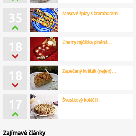
Masové špízy s bramborami
35
Cherry rajčátka plněná…
18
Zapečený květák (nejen)…
18
Švestkový koláč III.
17
Zajímavé články