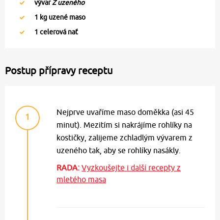
vývar
Z uzeného
1
kg uzené maso
1
celerová nať
Postup přípravy receptu
Nejprve uvaříme maso doměkka (asi 45
1
minut). Mezitím si nakrájíme rohlíky na
kostičky, zalijeme zchladlým vývarem z
uzeného tak, aby se rohlíky nasákly.
RADA:
Vyzkoušejte i další recepty z
mletého masa