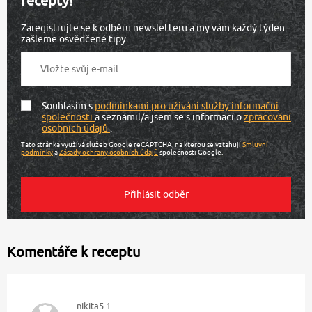
recepty!
Zaregistrujte se k odběru newsletteru a my vám každý týden
zašleme osvědčené tipy.
Souhlasím s
podmínkami pro užívání služby informační
společnosti
a seznámil/a jsem se s informací o
zpracování
osobních údajů
.
Tato stránka využívá služeb Google reCAPTCHA, na kterou se vztahují
Smluvní
podmínky
a
Zásady ochrany osobních údajů
společnosti Google.
Komentáře k receptu
nikita5.1