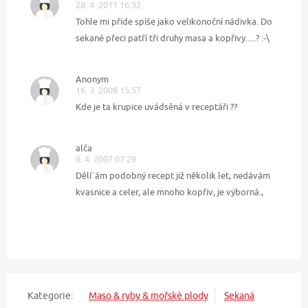
28. 4. 2011 16:32
Tohle mi příde spíše jako velikonoční nádivka. Do
sekané přeci patří tři druhy masa a kopřivy.....? :-\
Anonym
16. 3. 2008 15:57
Kde je ta krupice uvádsěná v receptáři ??
alča
9. 4. 2007 07:29
Dělí¨ám podobný recept již několik let, nedávám
kvasnice a celer, ale mnoho kopřiv, je výborná.,
Kategorie:
Maso & ryby & mořské plody
Sekaná