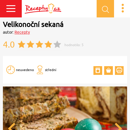
Přihlásit se
Velikonoční sekaná
autor:
Recepty
4.0
hodnotilo:
5
neuvedeno
střední