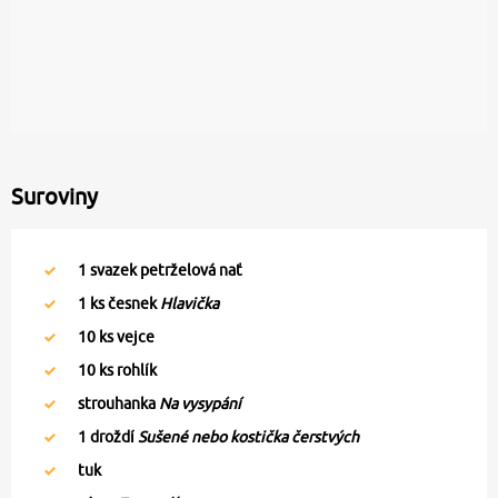
Suroviny
1
svazek petrželová nať
1
ks česnek
Hlavička
10
ks vejce
10
ks rohlík
strouhanka
Na vysypání
1
droždí
Sušené nebo kostička čerstvých
tuk