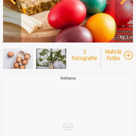
1 / 3
3
Nahrát
fotografie
fotku