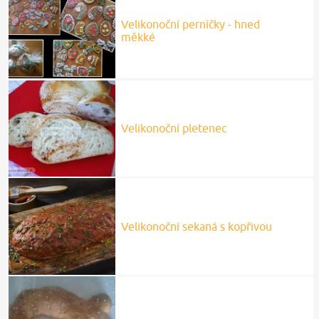
Velikonoční perníčky - hned
měkké
Velikonoční pletenec
Velikonoční sekaná s kopřivou