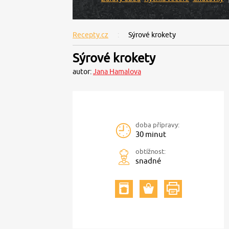
Recepty.cz
Sýrové krokety
Sýrové krokety
autor:
Jana Hamalova
doba přípravy:
30 minut
obtížnost:
snadné