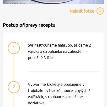
Nahrát
fotku
Postup přípravy receptu
Sýr nastrouháme nahrubo, přidáme 2
1
vajíčka a strouhanku na zahuštění -
přibližně 3 lžíce.
Vytvoříme krokety a obalujeme v
2
trojobalu - v hladké mouce, zbylých 2
vajíčkách, strouhance a smažíme
dozlatova.