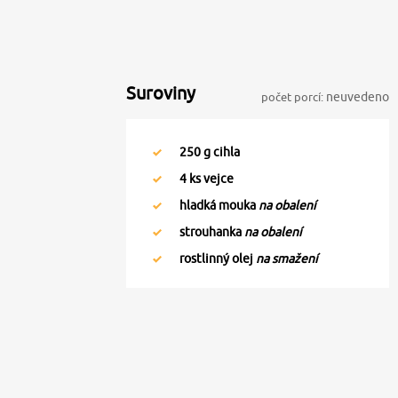
Suroviny
počet porcí:
neuvedeno
250
g cihla
4
ks vejce
hladká mouka
na obalení
strouhanka
na obalení
rostlinný olej
na smažení