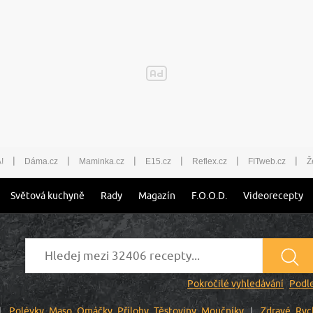
|
|
|
|
|
|
!
Dáma.cz
Maminka.cz
E15.cz
Reflex.cz
FITweb.cz
Ž
Světová kuchyně
Rady
Magazín
F.O.O.D.
Videorecepty
Pokročilé vyhledávání
Podle
Polévky
Maso
Omáčky
Přílohy
Těstoviny
Moučníky
Zdravé
Ryc