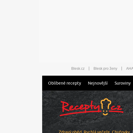
|
|
Blesk.cz
Blesk pro ženy
AHA
Oblíbené recepty
Nejnovější
Suroviny
Zdravý oběd
Rychlá večeře
Chuťovky