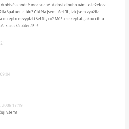
é drobivé a hodně moc suché. A dost dlouho nám to leželo v
ila špatnou cihlu? Chtěla jsem ušetřit, tak jsem využila
a receptu nevyplatí šetřit, co? Můžu se zeptat, jakou cihlu
ší klasická pálená? :-!
:21
 09:04
2. 2008 17:19
uji všem!