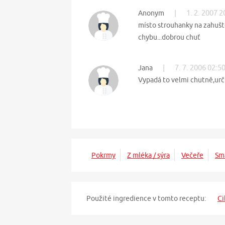
|
1. 2. 2007 2
Anonym
místo strouhanky na zahuště
chybu...dobrou chuť
|
7. 7. 2006 02:5
Jana
Vypadá to velmi chutně,urč
Pokrmy
Z mléka / sýra
Večeře
Sm
Použité ingredience v tomto receptu:
Ci