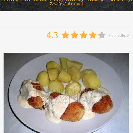
Zavařování okurek
4.3
hodnotilo:
9