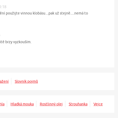
0:18
ní použijte vinnou klobásu....pak už stejně.....nemá to
0
itě brzy vyzkouším.
ažení
Slovník pojmů
hla
Hladká mouka
Rostlinný olej
Strouhanka
Vejce