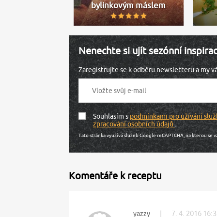
bylinkovým máslem
Nenechte si ujít sezónní inspira
Zaregistrujte se k odběru newsletteru a my 
Souhlasím s
podmínkami pro užívání služ
zpracování osobních údajů
.
Tato stránka využívá služeb Google reCAPTCHA, na kterou se v
Komentáře k receptu
|
7. 4. 2016 16:
yazzy