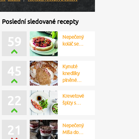
Poslední sledované recepty
Nepečený
59
koláč se…
Kynuté
45
knedlíky
plněné…
Krevetové
22
špízy s…
Nepečený
21
Míša do…