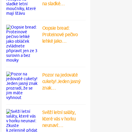
na sladké…
Oopsie bread:
Proteinové pečivo
lehké jako…
Pozor na jedovaté
cukety! Jeden jasný
znak…
Svěží letní saláty,
které vás v horku
neunaví:…