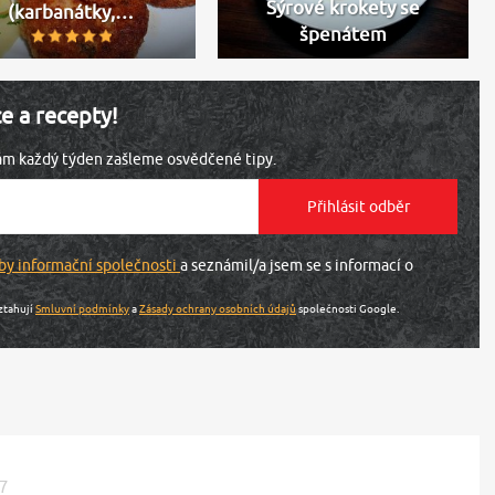
Sýrové krokety se
(karbanátky,…
špenátem
ce a recepty!
vám každý týden zašleme osvědčené tipy.
by informační společnosti
a seznámil/a jsem se s informací o
ztahují
Smluvní podmínky
a
Zásady ochrany osobních údajů
společnosti Google.
37