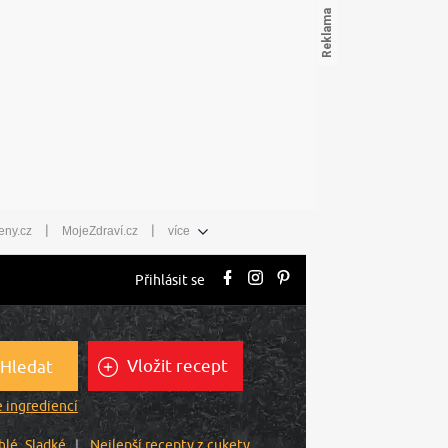
|
|
eny.cz
MojeZdraví.cz
více
Přihlásit se
Vložit recept
Hledat
 ingrediencí
hlé
Sladké
Nejlepší recepty z cukety