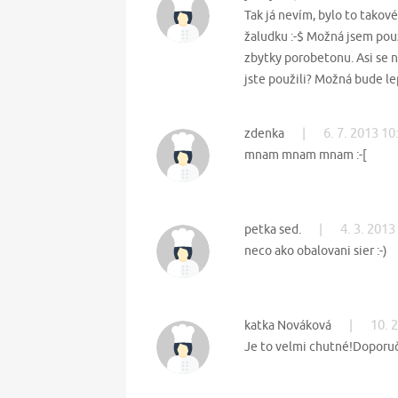
Tak já nevím, bylo to takov
žaludku :-$ Možná jsem použ
zbytky porobetonu. Asi se n
jste použili? Možná bude lep
|
6. 7. 2013 10
zdenka
mnam mnam mnam :-[
|
4. 3. 2013
petka sed.
neco ako obalovani sier :-)
|
10. 
katka Nováková
Je to velmi chutné!Doporuč