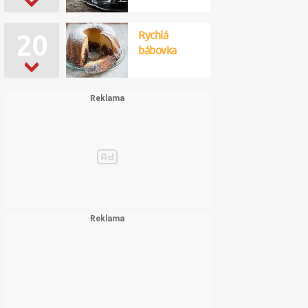
Rychlá
20
bábovka