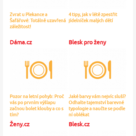
Pozor na letní pohyb: Proč
Jaké barvy vám nejvíc sluší?
vás po prvním výšlapu
Odhalte tajemství barevné
začnou bolet klouby a co s
typologie a naučte se podle
tím?
ní oblékat
Ženy.cz
Blesk.cz
Šaty jako od návrháře?
Nejsilnější momenty z
Těchto 20 seženete v
pohřbu Glena Hansarda
běžných řetězcích do 1000
(†56): Tajemství rakve,
korun
hvězdní hosté i slova