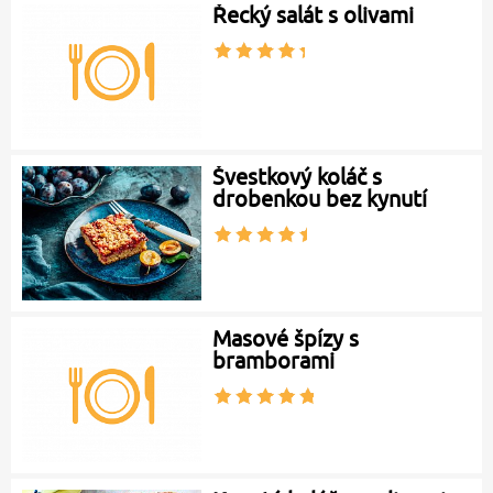
Řecký salát s olivami
Švestkový koláč s
drobenkou bez kynutí
Masové špízy s
bramborami