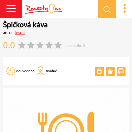
Přihlásit se
Špičková káva
autor:
lesoli
0.0
hodnotilo:
0
neuvedeno
snadné