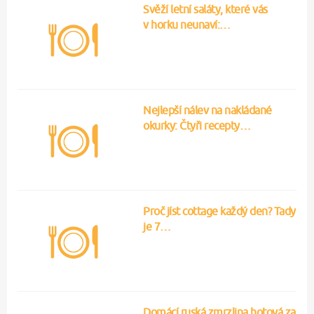
Svěží letní saláty, které vás
v horku neunaví:…
Nejlepší nálev na nakládané
okurky: Čtyři recepty…
Proč jíst cottage každý den? Tady
je 7…
Domácí ruská zmrzlina hotová za
15 minut:…
Od pondělí do pátku: Výborné
studené saláty,…