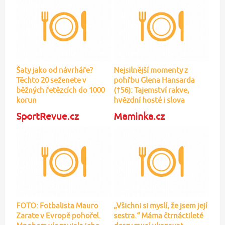
manželky
SportRevue.cz
Maminka.cz
FOTO: Fotbalista Mauro
„Všichni si myslí, že jsem její
Zarate v Evropě pohořel.
sestra.“ Máma čtrnáctileté
Mnohem víc zaujala jeho
dcery musí ukazovat
manželka
občanku, aby dokázala, že
je rodič
Blesk Horoskopy
Abecedazahrady