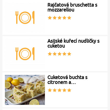
Rajčatová bruschetta s
mozzarellou
Asijské kuřecí nudličky s
cuketou
Cuketová buchta s
citronem a…