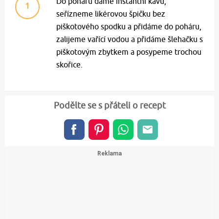
Do poháru dáme instantní kávu,
1
seřízneme likérovou špičku bez
piškotového spodku a přidáme do poháru,
zalijeme vařící vodou a přidáme šlehačku s
piškotovým zbytkem a posypeme trochou
skořice.
Podělte se s přáteli o recept