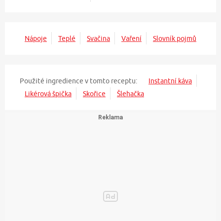
Nápoje
Teplé
Svačina
Vaření
Slovník pojmů
Použité ingredience v tomto receptu:
Instantní káva
Likérová špička
Skořice
Šlehačka