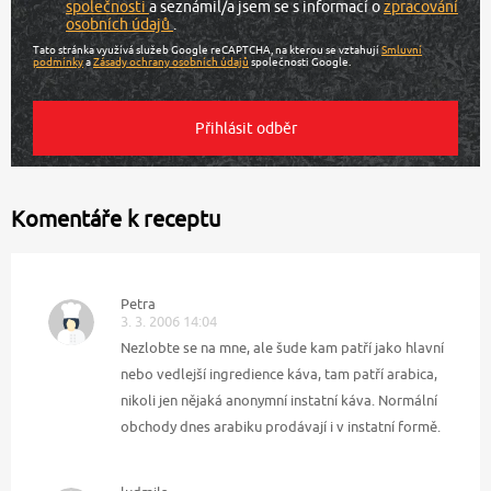
společnosti
a seznámil/a jsem se s informací o
zpracování
osobních údajů
.
Tato stránka využívá služeb Google reCAPTCHA, na kterou se vztahují
Smluvní
podmínky
a
Zásady ochrany osobních údajů
společnosti Google.
Komentáře k receptu
Petra
3. 3. 2006 14:04
Nezlobte se na mne, ale šude kam patří jako hlavní
nebo vedlejší ingredience káva, tam patří arabica,
nikoli jen nějaká anonymní instatní káva. Normální
obchody dnes arabiku prodávají i v instatní formě.