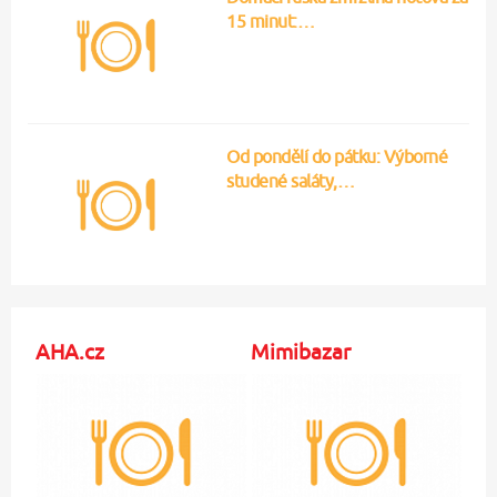
AHA.cz
Mimibazar
Zvrat u Plekance a
4 tipy, jak v létě zpestřit
Šafářové: Totálně uzavřená
jídelníček malých dětí
záležitost!
Dáma.cz
Blesk pro ženy