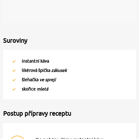
Suroviny
instantní káva
likérová špička
zákusek
šlehačka
ve spreji
skořice
mletá
Postup přípravy receptu