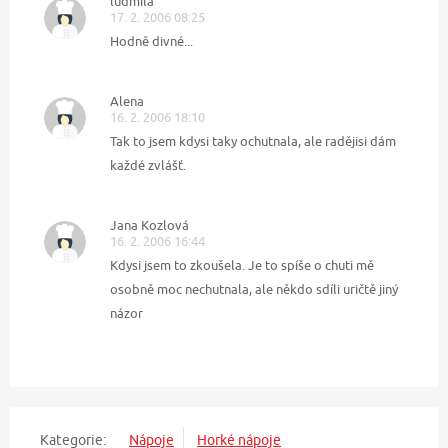
ludmila
17. 2. 2006 08:25
Hodně divné...
Alena
16. 2. 2006 18:10
Tak to jsem kdysi taky ochutnala, ale radějisi dám
každé zvlášť.
Jana Kozlová
16. 2. 2006 16:44
Kdysi jsem to zkoušela. Je to spíše o chuti mě
osobně moc nechutnala, ale někdo sdíli uričtě jiný
názor
Kategorie:
Nápoje
Horké nápoje