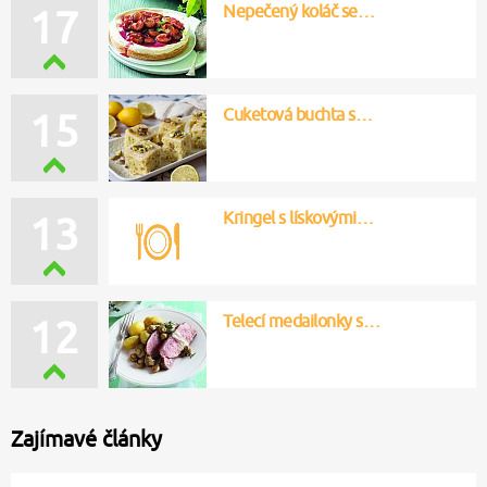
Nepečený koláč se…
17
Cuketová buchta s…
15
Kringel s lískovými…
13
Telecí medailonky s…
12
Zajímavé články