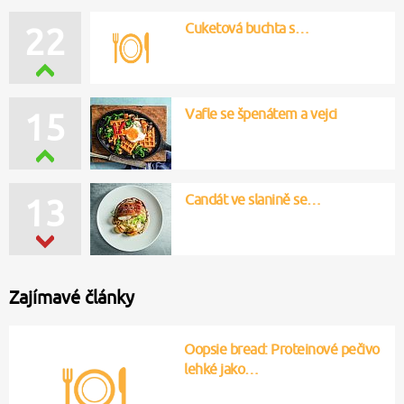
Cuketová buchta s…
22
Vafle se špenátem a vejci
15
Candát ve slanině se…
13
Zajímavé články
Oopsie bread: Proteinové pečivo
lehké jako…