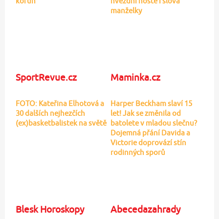
korun
hvězdní hosté i slova
manželky
SportRevue.cz
Maminka.cz
FOTO: Kateřina Elhotová a
Harper Beckham slaví 15
30 dalších nejhezčích
let! Jak se změnila od
(ex)basketbalistek na světě
batolete v mladou slečnu?
Dojemná přání Davida a
Victorie doprovází stín
rodinných sporů
Blesk Horoskopy
Abecedazahrady