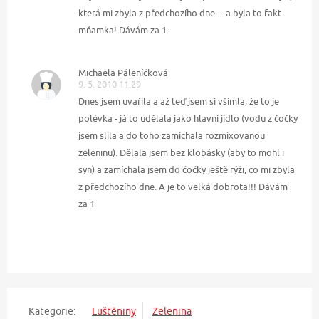
která mi zbyla z předchozího dne.... a byla to fakt
mňamka! Dávám za 1.
Michaela Páleníčková
9. 5. 2010 11:29
Dnes jsem uvařila a až teď jsem si všimla, že to je
polévka - já to udělala jako hlavní jídlo (vodu z čočky
jsem slila a do toho zamíchala rozmixovanou
zeleninu). Dělala jsem bez klobásky (aby to mohl i
syn) a zamíchala jsem do čočky ještě rýži, co mi zbyla
z předchozího dne. A je to velká dobrota!!! Dávám
za 1
Kategorie:
Luštěniny
Zelenina