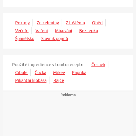
Pokrmy
Ze zeleniny
Z luštěnin
Oběd
Večeře
Vaření
Mixování
Bez lepku
Španělsko
Slovník pojmů
Použité ingredience v tomto receptu:
Česnek
Cibule
Čočka
Mrkev
Paprika
Pikantní klobása
Rajče