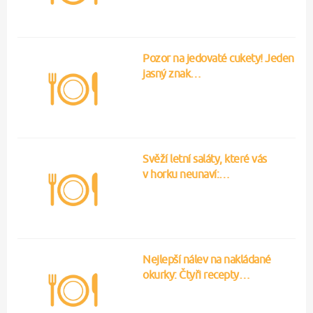
Pozor na jedovaté cukety! Jeden
jasný znak…
Svěží letní saláty, které vás
v horku neunaví:…
Nejlepší nálev na nakládané
okurky: Čtyři recepty…