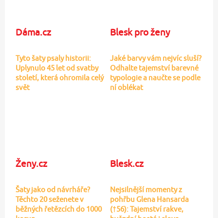
Dáma.cz
Blesk pro ženy
Tyto šaty psaly historii:
Jaké barvy vám nejvíc sluší?
Uplynulo 45 let od svatby
Odhalte tajemství barevné
století, která ohromila celý
typologie a naučte se podle
svět
ní oblékat
Ženy.cz
Blesk.cz
Šaty jako od návrháře?
Nejsilnější momenty z
Těchto 20 seženete v
pohřbu Glena Hansarda
běžných řetězcích do 1000
(†56): Tajemství rakve,