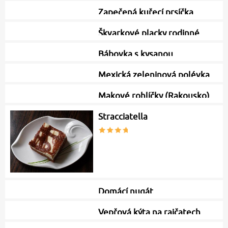
Zapečená kuřecí prsíčka
Škvarkové placky rodinné
Bábovka s kysanou
smetanou
Mexická zeleninová polévka
Makové rohlíčky (Rakousko)
Stracciatella
Domácí nugát
Vepřová kýta na rajčatech