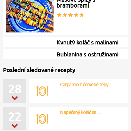
bramborami
Kynutý koláč s malinami
a borůvkami
Bublanina s ostružinami
Poslední sledované recepty
Carpaccio z červené řepy…
28
Nepečený koláč se…
22