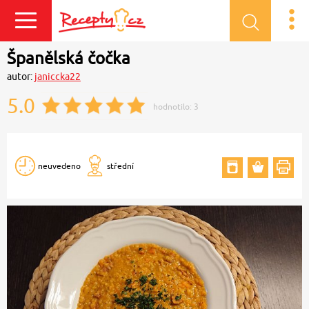
Přihlásit se
Španělská čočka
autor:
janiccka22
5.0
hodnotilo:
3
neuvedeno
střední