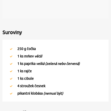
Suroviny
250
g čočka
1
ks mrkev
větší
1
ks paprika
velká (zelená nebo červená)
1
ks rajče
1
ks cibule
4
stroužek česnek
pikantní klobása
(nemusí být)