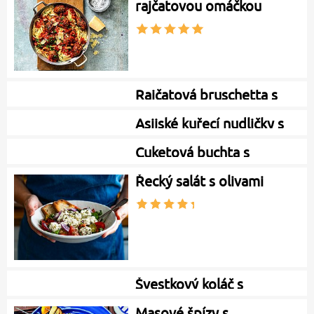
rajčatovou omáčkou
Rajčatová bruschetta s
mozzarellou
Asijské kuřecí nudličky s
cuketou
Cuketová buchta s
citronem a…
Řecký salát s olivami
Švestkový koláč s
drobenkou bez kynutí
Masové špízy s