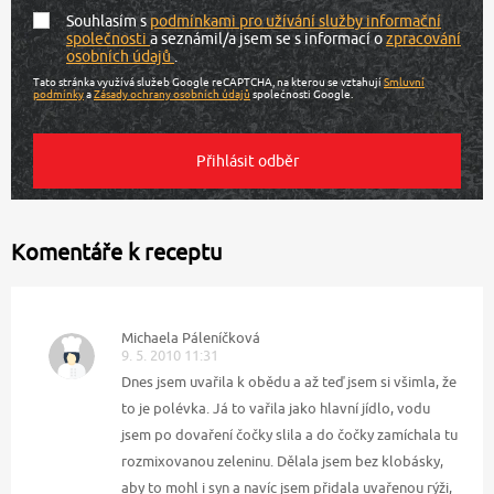
Souhlasím s
podmínkami pro užívání služby informační
společnosti
a seznámil/a jsem se s informací o
zpracování
osobních údajů
.
Tato stránka využívá služeb Google reCAPTCHA, na kterou se vztahují
Smluvní
podmínky
a
Zásady ochrany osobních údajů
společnosti Google.
Komentáře k receptu
Michaela Páleníčková
9. 5. 2010 11:31
Dnes jsem uvařila k obědu a až teď jsem si všimla, že
to je polévka. Já to vařila jako hlavní jídlo, vodu
jsem po dovaření čočky slila a do čočky zamíchala tu
rozmixovanou zeleninu. Dělala jsem bez klobásky,
aby to mohl i syn a navíc jsem přidala uvařenou rýži,