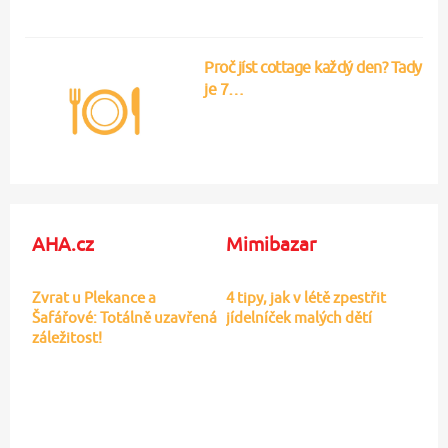
Proč jíst cottage každý den? Tady
je 7…
AHA.cz
Mimibazar
Zvrat u Plekance a
4 tipy, jak v létě zpestřit
Šafářové: Totálně uzavřená
jídelníček malých dětí
záležitost!