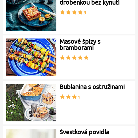
drobenkou bez kynutí
Masové špízy s
bramborami
Bublanina s ostružinami
Švestková povidla