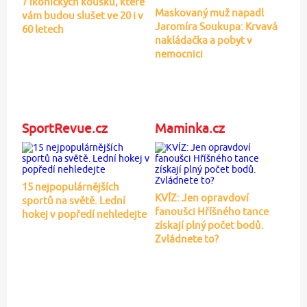
7 ikonických kousků, které
Maskovaný muž napadl
vám budou slušet ve 20 i v
Jaromíra Soukupa: Krvavá
60 letech
nakládačka a pobyt v
nemocnici
SportRevue.cz
Maminka.cz
15 nejpopulárnějších
KVÍZ: Jen opravdoví
sportů na světě. Lední
fanoušci Hříšného tance
hokej v popředí nehledejte
získají plný počet bodů.
Zvládnete to?