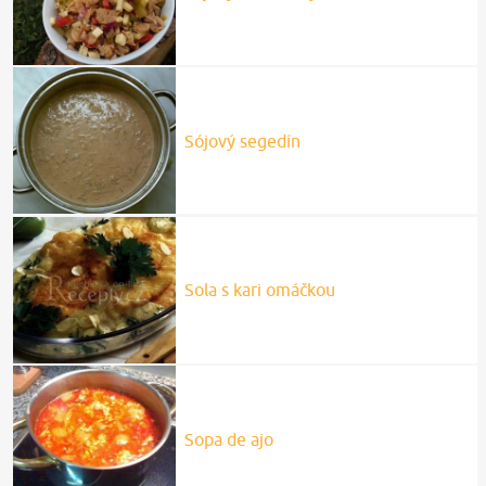
Sójový segedín
Sola s kari omáčkou
Sopa de ajo