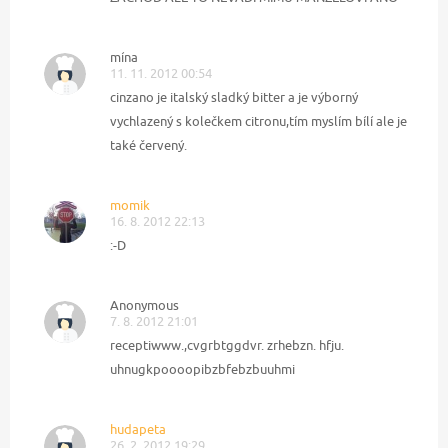
mína
11. 11. 2012 00:54
cinzano je italský sladký bitter a je výborný
vychlazený s kolečkem citronu,tím myslím bílí ale je
také červený.
momik
16. 8. 2012 22:13
:-D
Anonymous
7. 8. 2012 21:01
receptiwww.,cvgrbtggdvr. zrhebzn. hfju.
uhnugkpoooopibzbfebzbuuhmi
hudapeta
26. 2. 2012 19:29