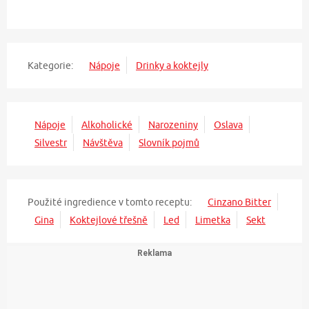
Kategorie:
Nápoje
Drinky a koktejly
Nápoje
Alkoholické
Narozeniny
Oslava
Silvestr
Návštěva
Slovník pojmů
Použité ingredience v tomto receptu:
Cinzano Bitter
Gina
Koktejlové třešně
Led
Limetka
Sekt