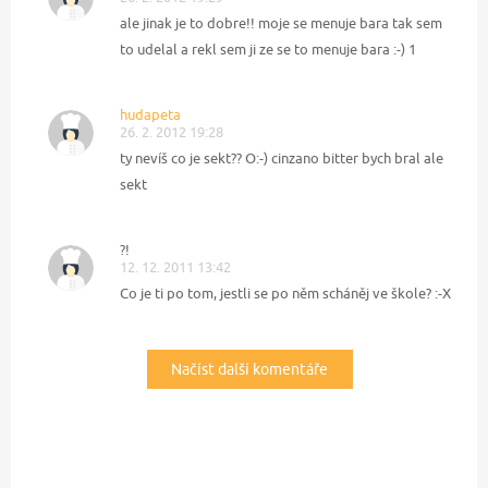
ale jinak je to dobre!! moje se menuje bara tak sem
to udelal a rekl sem ji ze se to menuje bara :-) 1
hudapeta
26. 2. 2012 19:28
ty nevíš co je sekt?? O:-) cinzano bitter bych bral ale
sekt
?!
12. 12. 2011 13:42
Co je ti po tom, jestli se po něm scháněj ve škole? :-X
Načíst další komentáře