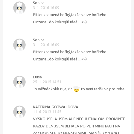
Sonina
3. 1. 2016 16:09
Bitter znamená hořký,takže verze hořkého
Cinzana...do koktejlů ideál.. <:-)
Sonina
3. 1. 2016 16:09
Bitter znamená hořký,takže verze hořkého
Cinzana...do koktejlů ideál.. <:-)
Luisa
25. 1. 2015 14:51
To vážně? kolik ti je, 6?
to není radši nic pro tebe
KATEŘINA GOTWALDOVÁ
11. 6. 2013 11:45
VYSKOUŠELA JSEM ALE NECHUTNALOMI PROMINTE
KAŽDY DEN JSEM BEHALA PO PETI MINUTACH NA
ZACHOD ALE TO NEVADI MIMU MANŽELOVI ANO