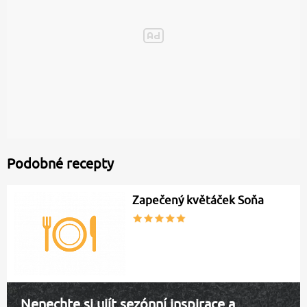
Podobné recepty
Zapečený květáček Soňa
Nenechte si ujít sezónní inspirace a