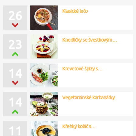
Klasické lečo
26
Knedlíčky se švestkovým…
25
Vegetariánské karbanátky
16
Krevetové špízy s…
13
Křehký koláč s…
11