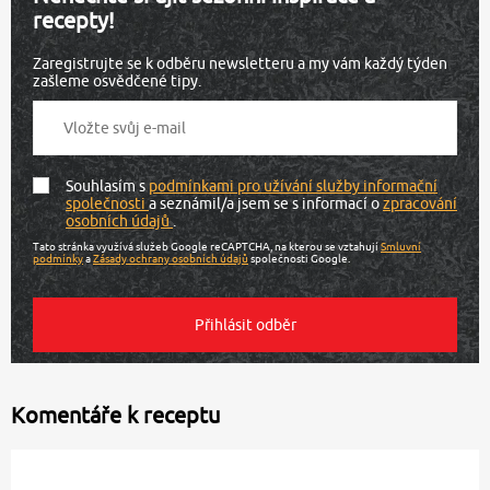
recepty!
Zaregistrujte se k odběru newsletteru a my vám každý týden
zašleme osvědčené tipy.
Souhlasím s
podmínkami pro užívání služby informační
společnosti
a seznámil/a jsem se s informací o
zpracování
osobních údajů
.
Tato stránka využívá služeb Google reCAPTCHA, na kterou se vztahují
Smluvní
podmínky
a
Zásady ochrany osobních údajů
společnosti Google.
Komentáře k receptu