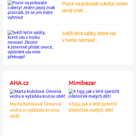
Pozor na jedovaté cukety! Jeden
jasný znak…
Svěží letní saláty, které vás
v horku neunaví:…
AHA.cz
Mimibazar
Marta Kubišová: Úmorná
4 tipy, jak v létě zpestřit
vedra si vyžádala krutou
jídelníček malých dětí
oběť