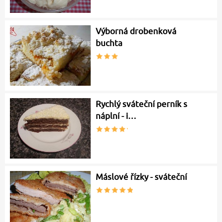
Výborná drobenková
buchta
Rychlý sváteční perník s
náplní - i…
Máslové řízky - sváteční