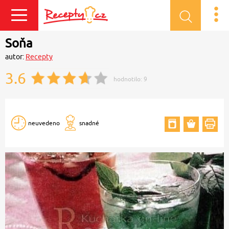
Přihlásit se
Soňa
autor:
Recepty
3.6
hodnotilo:
9
neuvedeno
snadné