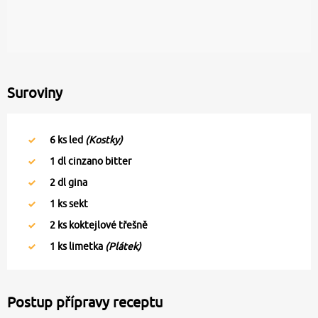
Suroviny
6
ks led
(Kostky)
1
dl cinzano bitter
2
dl gina
1
ks sekt
2
ks koktejlové třešně
1
ks limetka
(Plátek)
Postup přípravy receptu