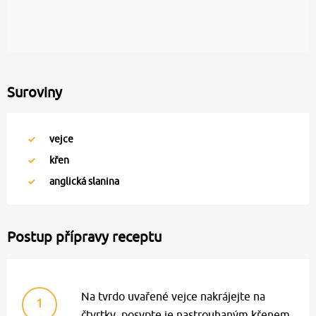
Suroviny
vejce
křen
anglická slanina
Postup přípravy receptu
Na tvrdo uvařené vejce nakrájejte na
1
čtvrtky, posypte je nastrouhaným křenem