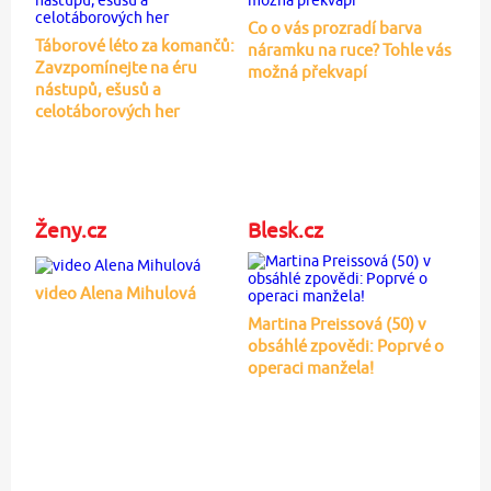
Co o vás prozradí barva
Táborové léto za komančů:
náramku na ruce? Tohle vás
Zavzpomínejte na éru
možná překvapí
nástupů, ešusů a
celotáborových her
Ženy.cz
Blesk.cz
video Alena Mihulová
Martina Preissová (50) v
obsáhlé zpovědi: Poprvé o
operaci manžela!