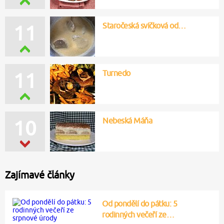
Staročeská svíčková od…
11
Turnedo
11
Nebeská Máňa
10
Zajímavé články
Od pondělí do pátku: 5
rodinných večeří ze…