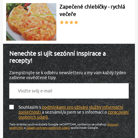
Zapečené chlebíčky - rychlá
večeře
Nenechte si ujít sezónní inspirace a
recepty!
Zaregistrujte se k odběru newsletteru a my vám každý týden
zašleme osvědčené tipy.
Souhlasím s
podmínkami pro užívání služby informační
společnosti
a seznámil/a jsem se s informací o
zpracování
osobních údajů
.
Tato stránka využívá služeb Google reCAPTCHA, na kterou se vztahují
Smluvní
podmínky
a
Zásady ochrany osobních údajů
společnosti Google.