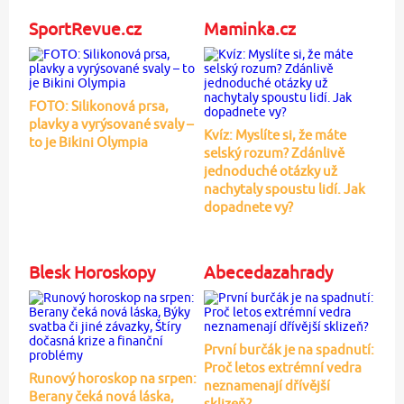
SportRevue.cz
Maminka.cz
FOTO: Silikonová prsa,
plavky a vyrýsované svaly –
Kvíz: Myslíte si, že máte
to je Bikini Olympia
selský rozum? Zdánlivě
jednoduché otázky už
nachytaly spoustu lidí. Jak
dopadnete vy?
Blesk Horoskopy
Abecedazahrady
První burčák je na spadnutí:
Proč letos extrémní vedra
Runový horoskop na srpen:
neznamenají dřívější
Berany čeká nová láska,
sklizeň?