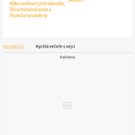
Býky svatba či jiné závazky,
Štíry dočasná krize a
finanční problémy
Recepty.cz
Rychlá večeře s vejci