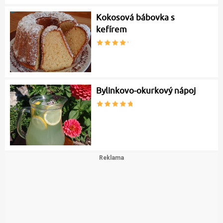
Kokosová bábovka s
kefírem
Bylinkovo-okurkový nápoj