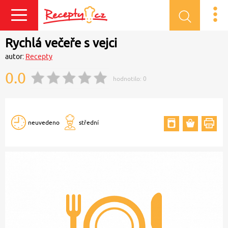
Přihlásit se
Rychlá večeře s vejci
autor:
Recepty
0.0
hodnotilo:
0
neuvedeno
střední