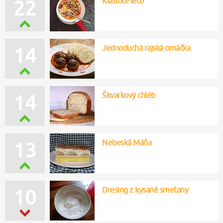
Klasické lečo
22
Jednoduchá rajská omáčka
14
Škvarkový chléb
14
Nebeská Máňa
13
Dresing z kysané smetany
10