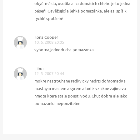
obyč. másla, osolila a na domácích chlebu je to jedna
báseň! Osvěžující a lehká pomazánka, ale asi spíš k
rychlé spotřebě...
Ilona Cooper
10. 6. 2008 20:05
vyborna,jednoducha pomazanka
Libor
12. 5. 2007 20:44
mokre nastrouhane redkvicky nedrzi dohromady s
mastnym maslem a syrem a tudiz vznikne zajimava
hmota ktera stale pousti vodu. Chut dobra ale jako
pomazanka nepouzitelne.