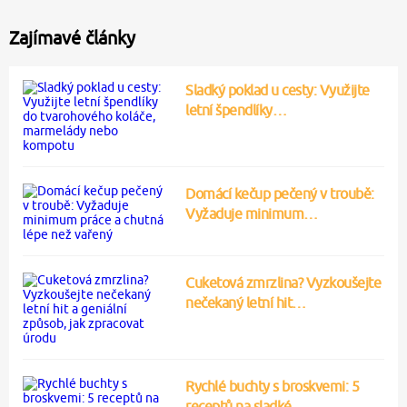
Zajímavé články
Sladký poklad u cesty: Využijte
letní špendlíky…
Domácí kečup pečený v troubě:
Vyžaduje minimum…
Cuketová zmrzlina? Vyzkoušejte
nečekaný letní hit…
Rychlé buchty s broskvemi: 5
receptů na sladké…