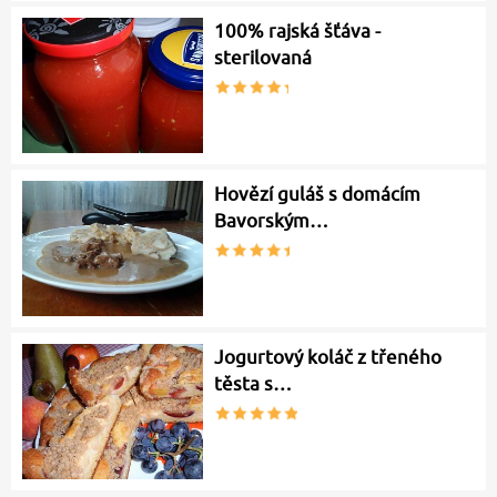
100% rajská šťáva -
sterilovaná
Hovězí guláš s domácím
Bavorským…
Jogurtový koláč z třeného
těsta s…