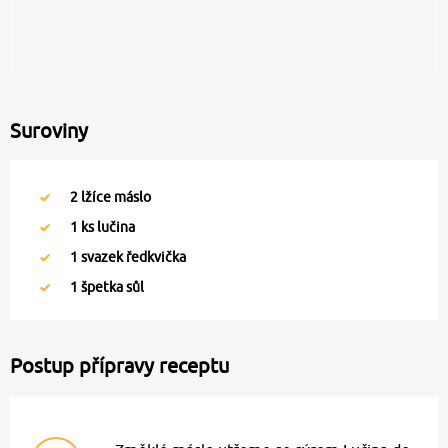
Suroviny
2
lžíce máslo
1
ks lučina
1
svazek ředkvička
1
špetka sůl
Postup přípravy receptu