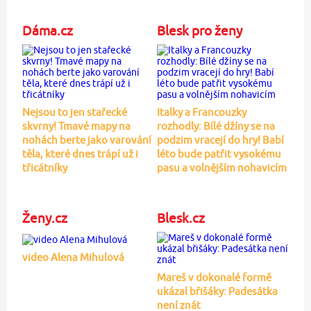
Dáma.cz
Blesk pro ženy
Nejsou to jen stařecké
Italky a Francouzky
skvrny! Tmavé mapy na
rozhodly: Bílé džíny se na
nohách berte jako varování
podzim vracejí do hry! Babí
těla, které dnes trápí už i
léto bude patřit vysokému
třicátníky
pasu a volnějším nohavicím
Ženy.cz
Blesk.cz
video Alena Mihulová
Mareš v dokonalé formě
ukázal břišáky: Padesátka
není znát