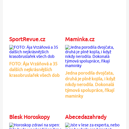
SportRevue.cz
Maminka.cz
FOTO: Ája Vrzáňová a 35
dalších nejkrásnějších
Jedna porodila dvojčata,
krasobruslařek všech dob
druhá je plně kojila, i když
nikdy nerodila. Dokonalá
týmová spolupráce, říkají
maminky
Blesk Horoskopy
Abecedazahrady