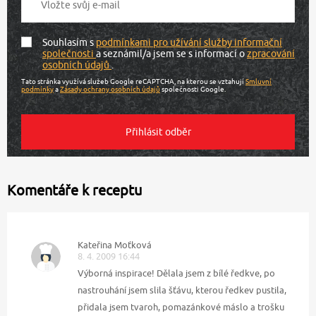
Souhlasím s
podmínkami pro užívání služby informační
společnosti
a seznámil/a jsem se s informací o
zpracování
osobních údajů
.
Tato stránka využívá služeb Google reCAPTCHA, na kterou se vztahují
Smluvní
podmínky
a
Zásady ochrany osobních údajů
společnosti Google.
Komentáře k receptu
Kateřina Moťková
8. 4. 2009 16:44
Výborná inspirace! Dělala jsem z bílé ředkve, po
nastrouhání jsem slila šťávu, kterou ředkev pustila,
přidala jsem tvaroh, pomazánkové máslo a trošku