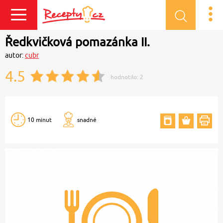
Přihlásit se
Ředkvičková pomazánka II.
autor:
cubr
4.5
hodnotilo:
2
10 minut
snadné