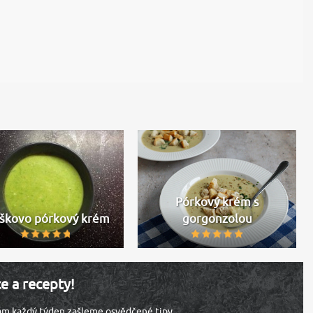
Pórkový krém s
škovo pórkový krém
gorgonzolou
ce a recepty!
vám každý týden zašleme osvědčené tipy.