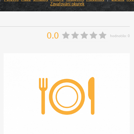
Zavařování okurek
0.0
hodnotilo:
0