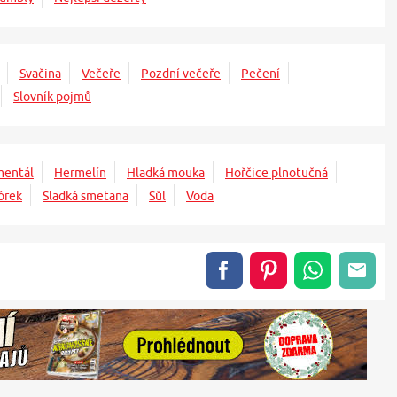
Svačina
Večeře
Pozdní večeře
Pečení
Slovník pojmů
mentál
Hermelín
Hladká mouka
Hořčice plnotučná
órek
Sladká smetana
Sůl
Voda