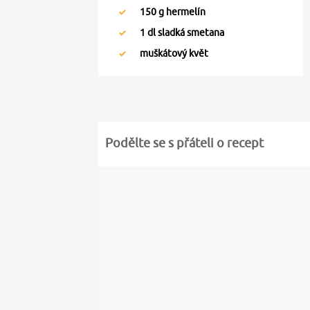
150
g hermelín
1
dl sladká smetana
muškátový květ
Podělte se s přáteli o recept