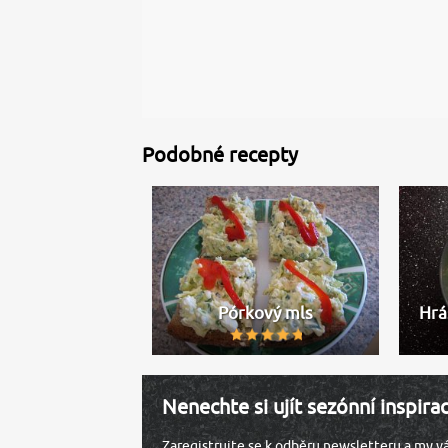
Podobné recepty
Pórkový mls
Hrá
Nenechte si ujít sezónní inspira
Zaregistrujte se k odběru newsletteru a my 