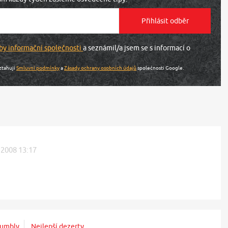
by informační společnosti
a seznámil/a jsem se s informací o
ztahují
Smluvní podmínky
a
Zásady ochrany osobních údajů
společnosti Google.
. 2008 13:17
rumbly
Nejlepší dezerty