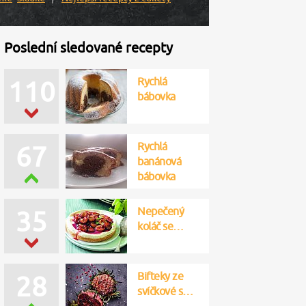
Poslední sledované recepty
Rychlá
110
bábovka
Rychlá
67
banánová
bábovka
Nepečený
35
koláč se…
Bifteky ze
28
svíčkové s…