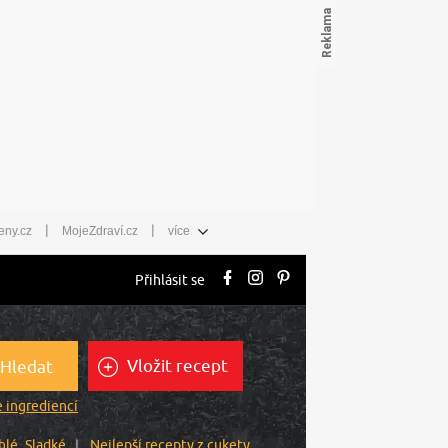
|
|
eny.cz
MojeZdraví.cz
více
Přihlásit se
Vložit recept
Hledat
 ingrediencí
hlé
Sladké
Nejlepší recepty z cukety