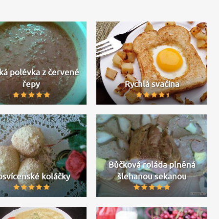
ká polévka z červené
řepy
Rychlá svačina
Bůčková roláda plněná
osvícenské koláčky
šlehanou sekanou