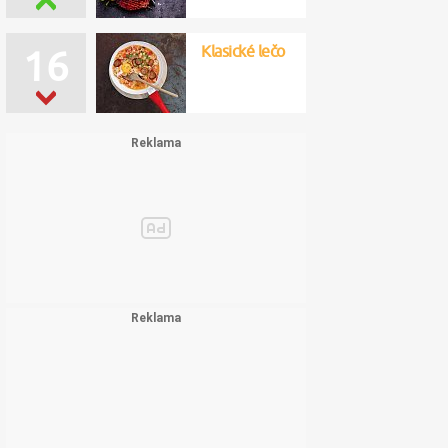
Klasické lečo
16