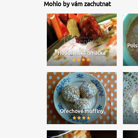
Mohlo by vám zachutnat
Pols
Hodolanská omáčka
Ořechové muffiny
P