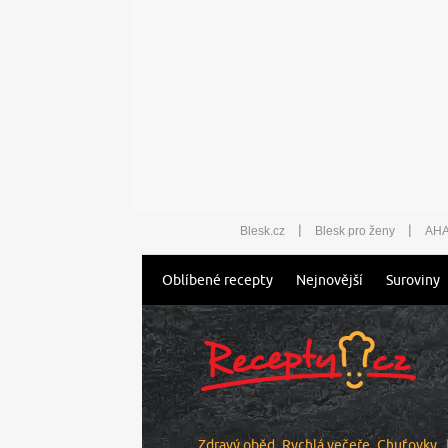
|
|
Blesk.cz
Blesk pro ženy
AHA
Oblíbené recepty
Nejnovější
Suroviny
Zdravý oběd
Rychlá večeře
Chuťovky