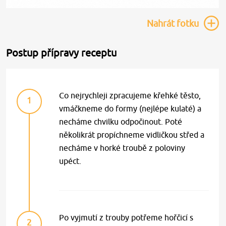
Nahrát
fotku
Postup přípravy receptu
Co nejrychleji zpracujeme křehké těsto,
1
vmáčkneme do formy (nejlépe kulaté) a
necháme chvilku odpočinout. Poté
několikrát propíchneme vidličkou střed a
necháme v horké troubě z poloviny
upéct.
Po vyjmutí z trouby potřeme hořčicí s
2