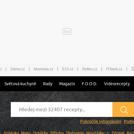
|
|
|
|
|
|
!
Dáma.cz
Maminka.cz
E15.cz
Reflex.cz
FITweb.cz
Ž
Světová kuchyně
Rady
Magazín
F.O.O.D.
Videorecepty
Pokročilé vyhledávání
Podle
Polévky
Maso
Omáčky
Přílohy
Těstoviny
Moučníky
Zdravé
Ryc