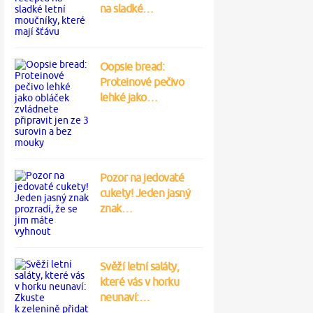
na sladké…
Oopsie bread:
Proteinové pečivo
lehké jako…
Pozor na jedovaté
cukety! Jeden jasný
znak…
Svěží letní saláty,
které vás v horku
neunaví:…