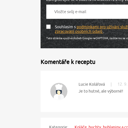
Souhlasím s
podmínkami pro užívání služ
zpracování osobních údajů
.
Tato stránka využívá služeb Google reCAPTCHA, na kterou se v
Komentáře k receptu
|
12. 9
Lucie Kolářová
Je to hutné, ale výborné!
Kategorie:
Koláče, buchty, bublaniny a c