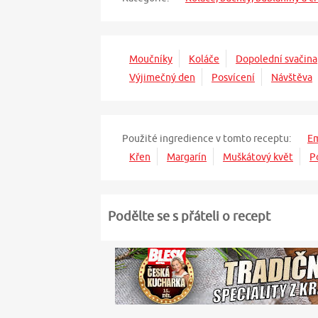
Moučníky
Koláče
Dopolední svačina
Výjimečný den
Posvícení
Návštěva
Použité ingredience v tomto receptu:
E
Křen
Margarín
Muškátový květ
P
Podělte se s přáteli o recept