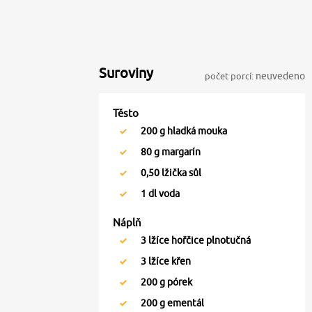
Suroviny
počet porcí:
neuvedeno
Těsto
200
g hladká mouka
80
g margarín
0,50
lžička sůl
1
dl voda
Náplň
3
lžíce hořčice plnotučná
3
lžíce křen
200
g pórek
200
g ementál