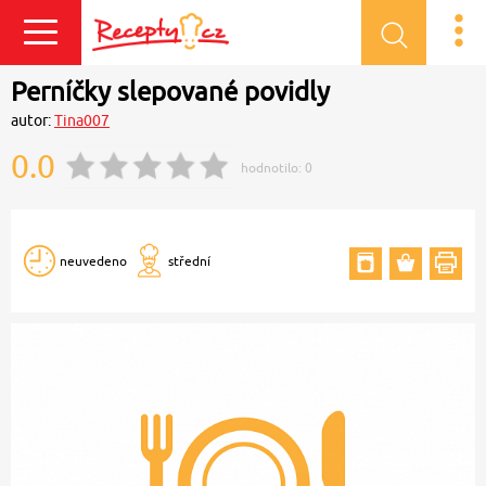
Přihlásit se
Perníčky slepované povidly
autor:
Tina007
0.0
hodnotilo:
0
neuvedeno
střední