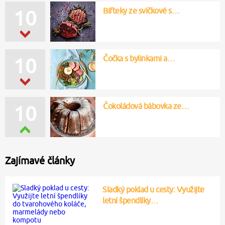
Bifteky ze svíčkové s…
10
Čočka s bylinkami a…
10
Čokoládová bábovka ze…
10
Zajímavé články
Sladký poklad u cesty: Využijte
letní špendlíky…