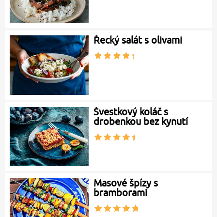
Řecký salát s olivami
Švestkový koláč s
drobenkou bez kynutí
Masové špízy s
bramborami