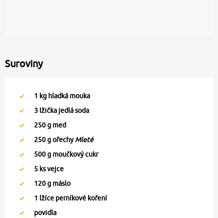
Suroviny
1
kg hladká mouka
3
lžička jedlá soda
250
g med
250
g ořechy
Mleté
500
g moučkový cukr
5
ks vejce
120
g máslo
1
lžíce perníkové koření
povidla