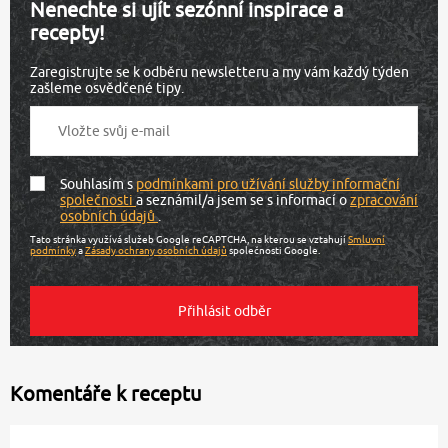
Nenechte si ujít sezónní inspirace a
recepty!
Zaregistrujte se k odběru newsletteru a my vám každý týden
zašleme osvědčené tipy.
Souhlasím s
podmínkami pro užívání služby informační
společnosti
a seznámil/a jsem se s informací o
zpracování
osobních údajů
.
Tato stránka využívá služeb Google reCAPTCHA, na kterou se vztahují
Smluvní
podmínky
a
Zásady ochrany osobních údajů
společnosti Google.
Komentáře k receptu