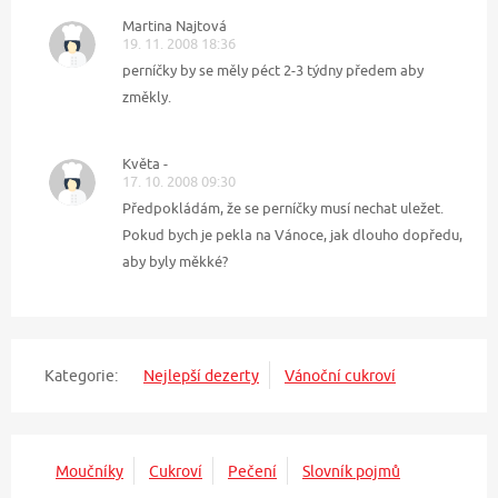
Martina Najtová
19. 11. 2008 18:36
perníčky by se měly péct 2-3 týdny předem aby
změkly.
Květa -
17. 10. 2008 09:30
Předpokládám, že se perníčky musí nechat uležet.
Pokud bych je pekla na Vánoce, jak dlouho dopředu,
aby byly měkké?
Kategorie:
Nejlepší dezerty
Vánoční cukroví
Moučníky
Cukroví
Pečení
Slovník pojmů