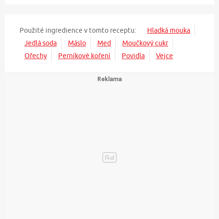
Použité ingredience v tomto receptu:
Hladká mouka
Jedlá soda
Máslo
Med
Moučkový cukr
Ořechy
Perníkové koření
Povidla
Vejce