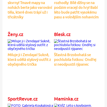
skvrny! Tmavé mapy na
rozhodly: Bílé džíny se na
nohách berte jako varování
podzim vracejí do hry! Babí
těla, které dnes trápí už i
léto bude patřit vysokému
třicátníky
pasu a volnějším nohavicím
Ženy.cz
Blesk.cz
Miluje ji i Zendaya! Sukně,
Šťastná Brzobohatá se
která udělá stylový outfit z
pochlubila fotkou: Ondřej
obyčejného trička
si neodpustil rýpanec
SportRevue.cz
Maminka.cz