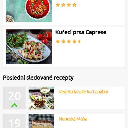
Kuřecí prsa Caprese
Poslední sledované recepty
Vegetariánské karbanátky
20
Nebeská Máňa
19