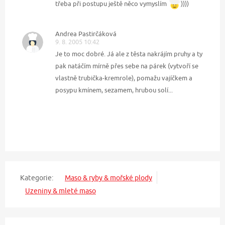
třeba při postupu ještě něco vymyslím
))))
Andrea Pastirčáková
9. 8. 2005 10:42
Je to moc dobré. Já ale z těsta nakrájím pruhy a ty
pak natáčím mírně přes sebe na párek (vytvoří se
vlastně trubička-kremrole), pomažu vajíčkem a
posypu kmínem, sezamem, hrubou solí...
Kategorie:
Maso & ryby & mořské plody
Uzeniny & mleté maso