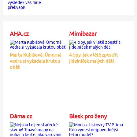
AHA.cz
Mimibazar
Marta Kubišová: Úmorná
4 tipy, jak v létě zpestřit
vedra si vyžádala krutou
jídelníček malých dětí
oběť
Dáma.cz
Blesk pro ženy