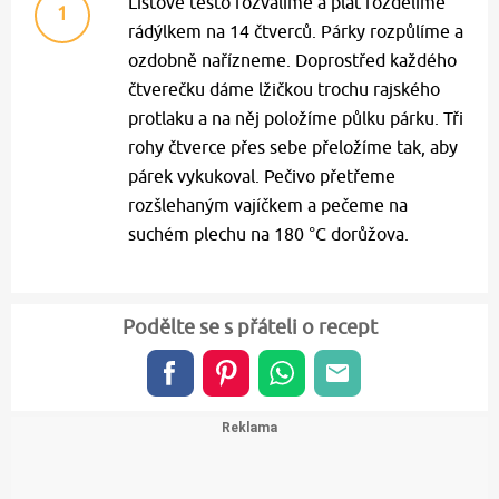
Listové těsto rozválíme a plát rozdělíme
1
rádýlkem na 14 čtverců. Párky rozpůlíme a
ozdobně nařízneme. Doprostřed každého
čtverečku dáme lžičkou trochu rajského
protlaku a na něj položíme půlku párku. Tři
rohy čtverce přes sebe přeložíme tak, aby
párek vykukoval. Pečivo přetřeme
rozšlehaným vajíčkem a pečeme na
suchém plechu na 180 °C dorůžova.
Podělte se s přáteli o recept