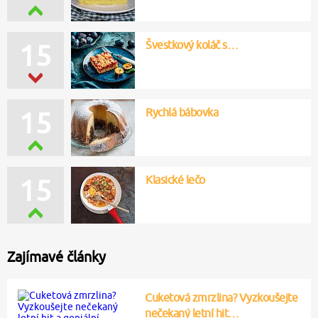
Švestkový koláč s…
15
Rychlá bábovka
15
Klasické lečo
15
Zajímavé články
Cuketová zmrzlina? Vyzkoušejte
nečekaný letní hit…