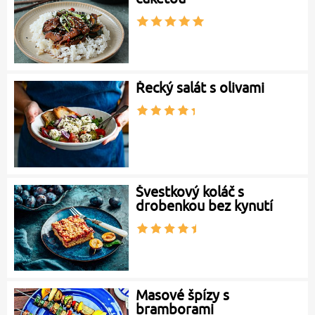
Řecký salát s olivami
Švestkový koláč s
drobenkou bez kynutí
Masové špízy s
bramborami