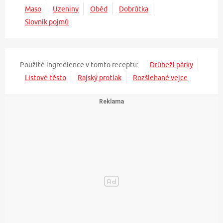
Maso
Uzeniny
Oběd
Dobrůtka
Slovník pojmů
Použité ingredience v tomto receptu:
Drůbeží párky
Listové těsto
Rajský protlak
Rozšlehané vejce