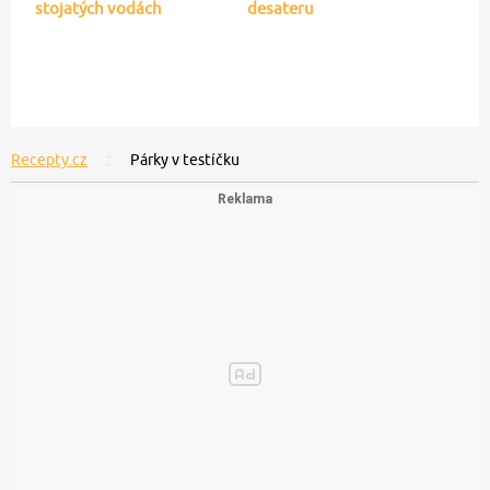
stojatých vodách
desateru
Recepty.cz
Párky v testíčku