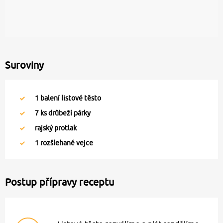
Suroviny
1
balení listové těsto
7
ks drůbeží párky
rajský protlak
1
rozšlehané vejce
Postup přípravy receptu