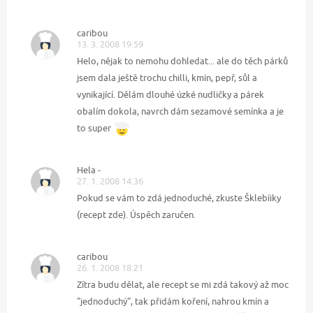
caribou
13. 3. 2008 19:59
Helo, nějak to nemohu dohledat... ale do těch párků
jsem dala ještě trochu chilli, kmín, pepř, sůl a
vynikající. Dělám dlouhé úzké nudličky a párek
obalím dokola, navrch dám sezamové semínka a je
to super
Hela -
27. 1. 2008 14:36
Pokud se vám to zdá jednoduché, zkuste Šklebíiky
(recept zde). Úspěch zaručen.
caribou
26. 1. 2008 18:21
Zítra budu dělat, ale recept se mi zdá takový až moc
"jednoduchý", tak přidám koření, nahrou kmín a