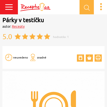
Přihlásit se
Párky v testíčku
autor:
Recepty
5.0
hodnotilo:
1
neuvedeno
snadné