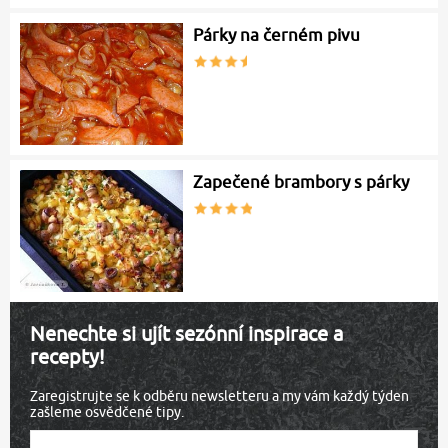
Párky na černém pivu
Zapečené brambory s párky
Nenechte si ujít sezónní inspirace a
recepty!
Zaregistrujte se k odběru newsletteru a my vám každý týden
zašleme osvědčené tipy.