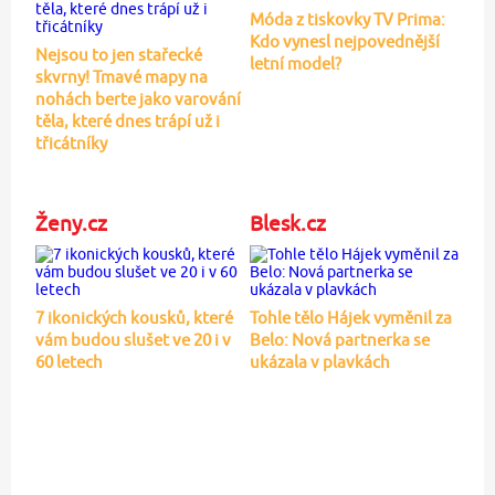
Móda z tiskovky TV Prima:
Kdo vynesl nejpovednější
Nejsou to jen stařecké
letní model?
skvrny! Tmavé mapy na
nohách berte jako varování
těla, které dnes trápí už i
třicátníky
Ženy.cz
Blesk.cz
7 ikonických kousků, které
Tohle tělo Hájek vyměnil za
vám budou slušet ve 20 i v
Belo: Nová partnerka se
60 letech
ukázala v plavkách