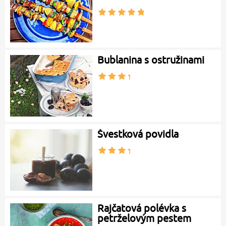
Bublanina s ostružinami
Švestková povidla
Rajčatová polévka s
petrželovým pestem