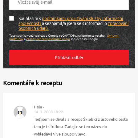
Souhlasím s
podmínkami pro užívání služby informační
společnosti
a seznámil/a jsem se s informací o
zpracování
osobních údajů
.
Tato stránka využívá služeb Google reCAPTCHA, na kterou se vztahují
Smluvní
podmínky
a
Zásady ochrany osobních údajů
společnosti Google.
Komentáře k receptu
Hela -
14. 3. 2008 18:22
Teď jsem se dívala a recept Šklebíci z listového těsta
tam je i s fotkou. Zadejte se ten název do
vyhledávání ve sloupci vlevo.