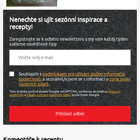
Nenechte si ujít sezónní inspirace a
recepty!
Zaregistrujte se k odběru newsletteru a my vám každý týden
zašleme osvědčené tipy.
Souhlasím s
podmínkami pro užívání služby informační
společnosti
a seznámil/a jsem se s informací o
zpracování
osobních údajů
.
Tato stránka využívá služeb Google reCAPTCHA, na kterou se vztahují
Smluvní
podmínky
a
Zásady ochrany osobních údajů
společnosti Google.
Komentáře k receptu