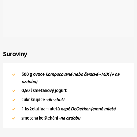
Suroviny
500
g ovoce
kompotované nebo čerstvé - MIX (+ na
ozdobu)
0,50
l smetanový jogurt
cukr krupice
-dle chuti
1
ks želatina - mletá
např. Dr.Oetker-jemně mletá
smetana ke šlehání
-na ozdobu