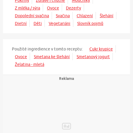
Pokrmy
Zdravě i chutně
Moučníky
Z mléka / sýra
Ovoce
Dezerty
Dopolední svačina
Svačina
Chlazení
Šlehání
Dietní
Děti
Vegetariáni
Slovník pojmů
Použité ingredience v tomto receptu:
Cukr krupice
Ovoce
Smetana ke šlehání
Smetanový jogurt
Želatina - mletá