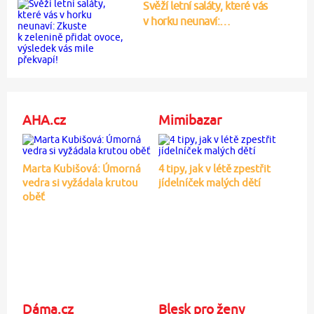
Svěží letní saláty, které vás
v horku neunaví:…
AHA.cz
Mimibazar
Marta Kubišová: Úmorná
4 tipy, jak v létě zpestřit
vedra si vyžádala krutou
jídelníček malých dětí
oběť
Dáma.cz
Blesk pro ženy