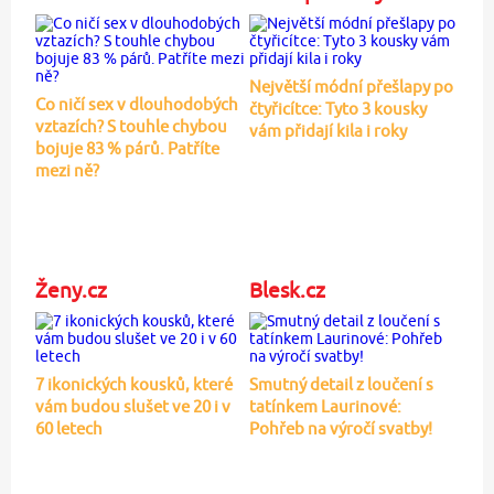
Největší módní přešlapy po
Co ničí sex v dlouhodobých
čtyřicítce: Tyto 3 kousky
vztazích? S touhle chybou
vám přidají kila i roky
bojuje 83 % párů. Patříte
mezi ně?
Ženy.cz
Blesk.cz
7 ikonických kousků, které
Smutný detail z loučení s
vám budou slušet ve 20 i v
tatínkem Laurinové:
60 letech
Pohřeb na výročí svatby!