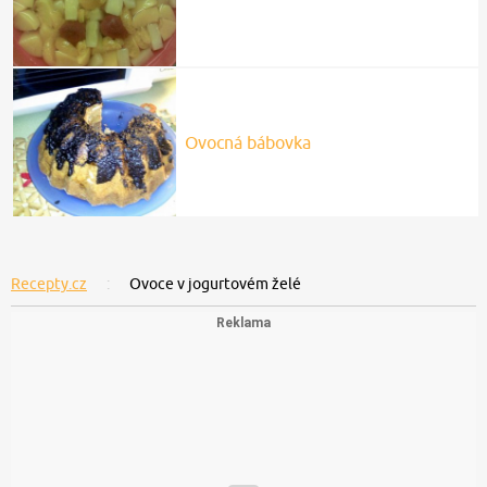
Ovocná bábovka
Recepty.cz
Ovoce v jogurtovém želé