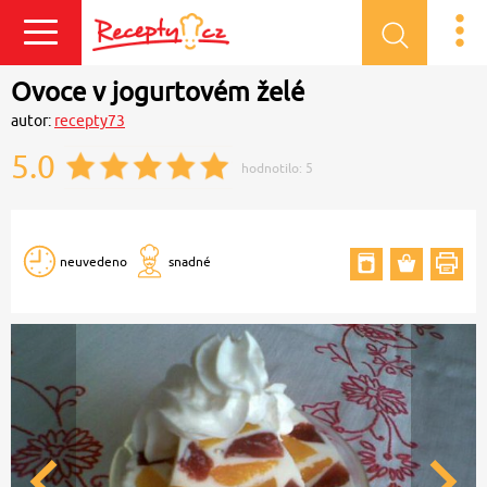
Přihlásit se
Ovoce v jogurtovém želé
autor:
recepty73
5.0
hodnotilo:
5
neuvedeno
snadné