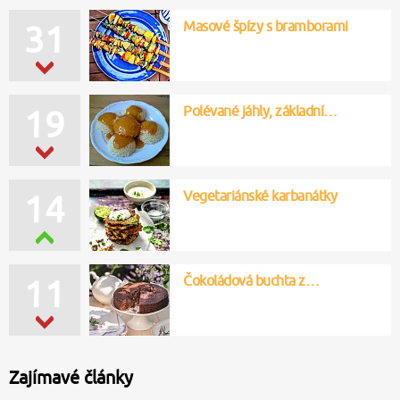
Masové špízy s bramborami
31
Polévané jáhly, základní…
19
Vegetariánské karbanátky
14
Čokoládová buchta z…
11
Zajímavé články