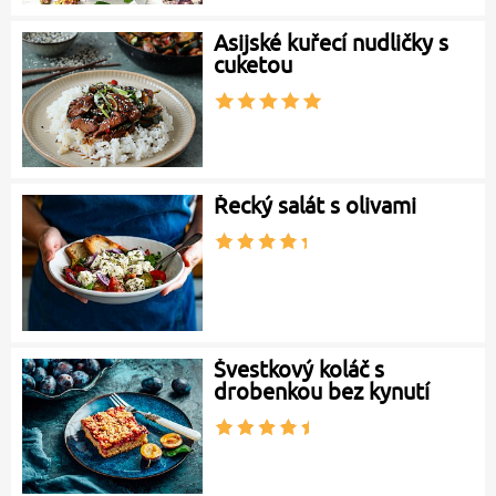
Asijské kuřecí nudličky s
cuketou
Řecký salát s olivami
Švestkový koláč s
drobenkou bez kynutí