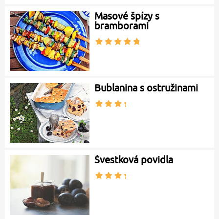
Masové špízy s
bramborami
Bublanina s ostružinami
Švestková povidla