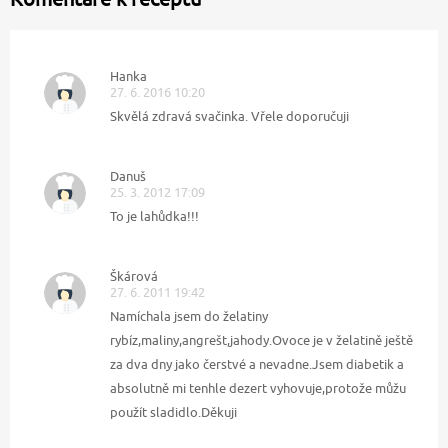
Hanka
27. 6. 2016 10:20
Skvělá zdravá svačinka. Vřele doporučuji
Danuš
25. 3. 2012 17:09
To je lahůdka!!!
Škárová
27. 6. 2011 19:42
Namíchala jsem do želatiny
rybíz,maliny,angrešt,jahody.Ovoce je v želatině ještě
za dva dny jako čerstvé a nevadne.Jsem diabetik a
absolutně mi tenhle dezert vyhovuje,protože můžu
použít sladidlo.Děkuji