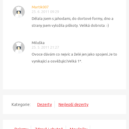
Martik007
25. 6. 2011 09:29
Dělala jsem s jahodami, do dortové formy, dno a
strany jsem vyložila piškoty. Veliká dobrota :-)
Miluška
25. 5. 2011 21:27
Ovoce dávám co nejvíc a želé jen jako spojení.Je to
vynikající a osvěžující.Velká 1*.
Kategorie:
Dezerty
Nejlepší dezerty