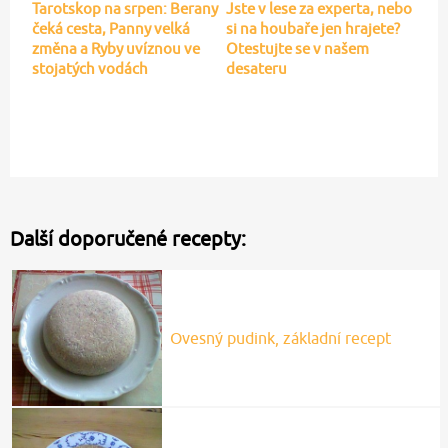
Tarotskop na srpen: Berany
Jste v lese za experta, nebo
čeká cesta, Panny velká
si na houbaře jen hrajete?
změna a Ryby uvíznou ve
Otestujte se v našem
stojatých vodách
desateru
Další doporučené recepty:
Ovesný pudink, základní recept