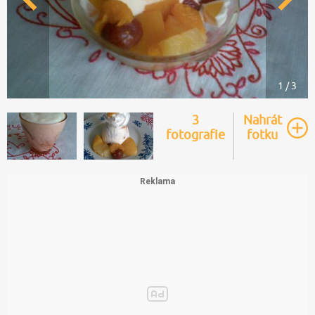
1 / 3
3
Nahrát
fotografie
fotku