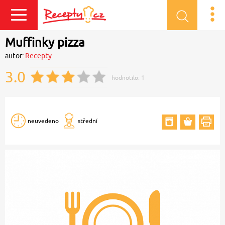
Přihlásit se
Muffinky pizza
autor:
Recepty
3.0
hodnotilo:
1
neuvedeno
střední