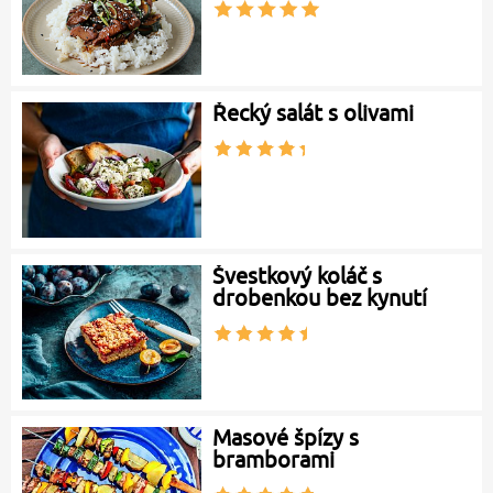
Řecký salát s olivami
Švestkový koláč s
drobenkou bez kynutí
Masové špízy s
bramborami