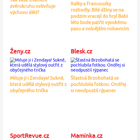
Italky a Francouzky
zvěrokruhu ovlivňuje
rozhodly: Bílé džíny se na
výchovu dětí?
podzim vracejí do hry! Babí
léto bude patřit vysokému
pasu a volnějším nohavicím
Ženy.cz
Blesk.cz
Miluje ji i Zendaya! Sukně,
Šťastná Brzobohatá se
která udělá stylový outfit z
pochlubila fotkou: Ondřej
obyčejného trička
si neodpustil rýpanec
SportRevue.cz
Maminka.cz