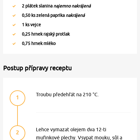
2
plátek slanina
najemno nakrájená
0,50
ks zelená paprika
nakrájená
1
ks vejce
0,25
hrnek rajský protlak
0,75
hrnek mléko
Postup přípravy receptu
Troubu předehřát na 210 °C.
1
Lehce vymazat olejem dva 12-ti
2
mufinkové plechy. Vsypat mouku, sůl a