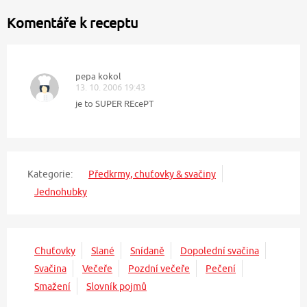
Komentáře k receptu
pepa kokol
13. 10. 2006 19:43
je to SUPER REcePT
Kategorie:
Předkrmy, chuťovky & svačiny
Jednohubky
Chuťovky
Slané
Snídaně
Dopolední svačina
Svačina
Večeře
Pozdní večeře
Pečení
Smažení
Slovník pojmů