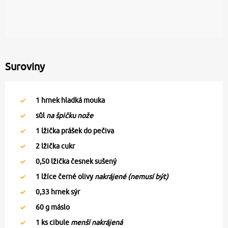
Suroviny
1
hrnek hladká mouka
sůl
na špičku nože
1
lžička prášek do pečiva
2
lžička cukr
0,50
lžička česnek sušený
1
lžíce černé olivy
nakrájené (nemusí být)
0,33
hrnek sýr
60
g máslo
1
ks cibule
menší nakrájená