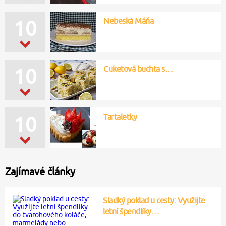
Nebeská Máňa
10
Cuketová buchta s…
10
Tartaletky
10
Zajímavé články
Sladký poklad u cesty: Využijte
letní špendlíky…