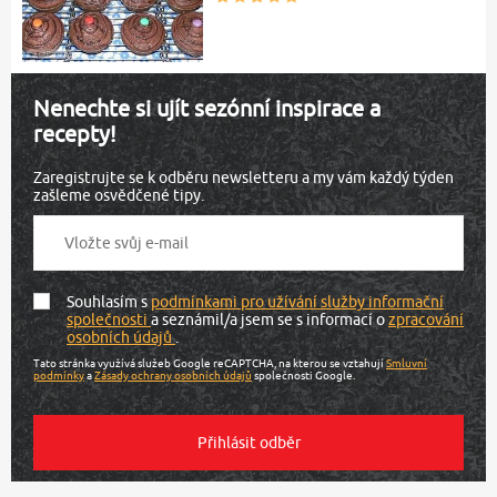
Nenechte si ujít sezónní inspirace a
recepty!
Zaregistrujte se k odběru newsletteru a my vám každý týden
zašleme osvědčené tipy.
Souhlasím s
podmínkami pro užívání služby informační
společnosti
a seznámil/a jsem se s informací o
zpracování
osobních údajů
.
Tato stránka využívá služeb Google reCAPTCHA, na kterou se vztahují
Smluvní
podmínky
a
Zásady ochrany osobních údajů
společnosti Google.