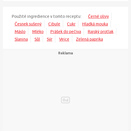
Použité ingredience v tomto receptu:
Černé olivy
Česnek sušený
Cibule
Cukr
Hladká mouka
Máslo
Mléko
Prášek do pečiva
Rajský protlak
Slanina
Sůl
Sýr
Vejce
Zelená paprika