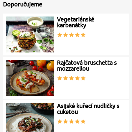
Doporučujeme
Vegetariánské
karbanátky
Rajčatová bruschetta s
mozzarellou
Asijské kuřecí nudličky s
cuketou