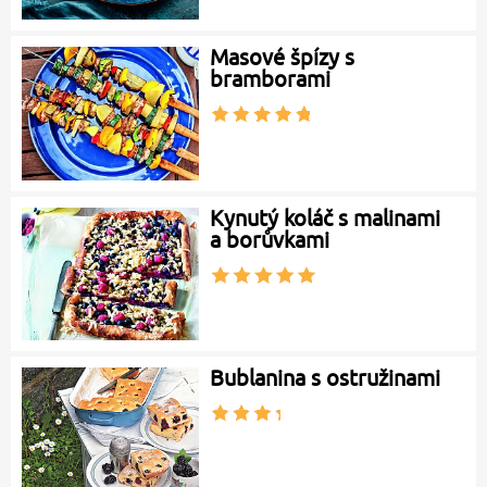
Masové špízy s
bramborami
Kynutý koláč s malinami
a borůvkami
Bublanina s ostružinami