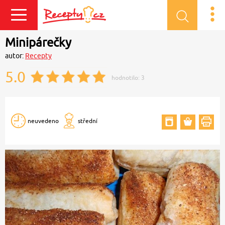
Přihlásit se
Minipárečky
autor:
Recepty
5.0
hodnotilo:
3
neuvedeno
střední