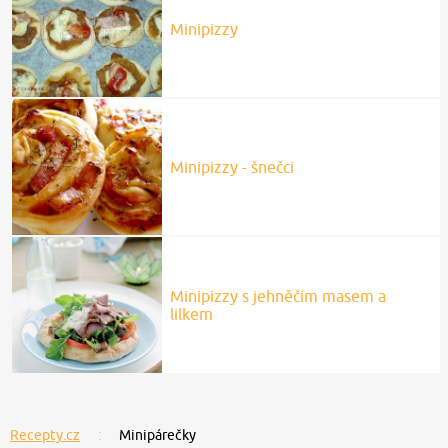
Minipizzy
Minipizzy - šnečci
Minipizzy s jehněčím masem a
lilkem
Recepty.cz
Minipárečky