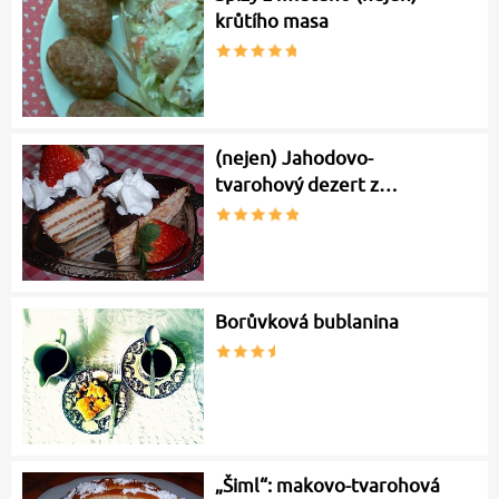
krůtího masa
(nejen) Jahodovo-
tvarohový dezert z…
Borůvková bublanina
„Šiml“: makovo-tvarohová