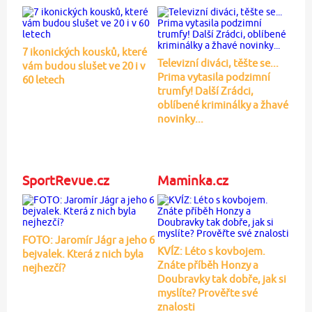
7 ikonických kousků, které
Televizní diváci, těšte se...
vám budou slušet ve 20 i v
Prima vytasila podzimní
60 letech
trumfy! Další Zrádci,
oblíbené kriminálky a žhavé
novinky...
SportRevue.cz
Maminka.cz
FOTO: Jaromír Jágr a jeho 6
KVÍZ: Léto s kovbojem.
bejvalek. Která z nich byla
Znáte příběh Honzy a
nejhezčí?
Doubravky tak dobře, jak si
myslíte? Prověřte své
znalosti