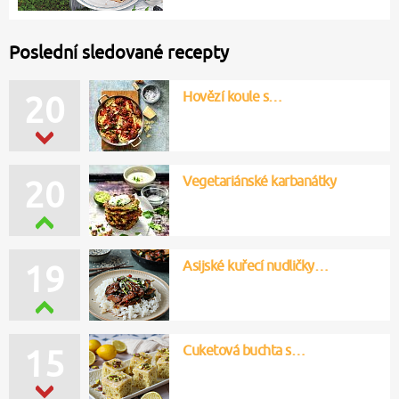
Poslední sledované recepty
Hovězí koule s…
20
Vegetariánské karbanátky
20
Asijské kuřecí nudličky…
19
Cuketová buchta s…
15