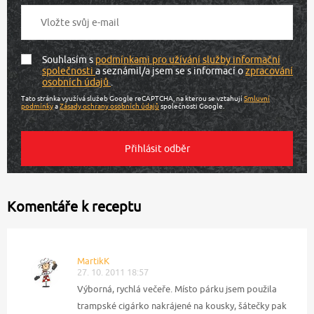
Souhlasím s
podmínkami pro užívání služby informační
společnosti
a seznámil/a jsem se s informací o
zpracování
osobních údajů
.
Tato stránka využívá služeb Google reCAPTCHA, na kterou se vztahují
Smluvní
podmínky
a
Zásady ochrany osobních údajů
společnosti Google.
Komentáře k receptu
MartikK
27. 10. 2011 18:57
Výborná, rychlá večeře. Místo párku jsem použila
trampské cigárko nakrájené na kousky, šátečky pak