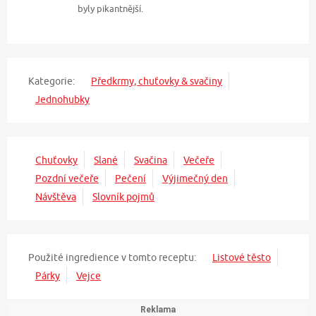
byly pikantnější.
Kategorie:
Předkrmy, chuťovky & svačiny
Jednohubky
Chuťovky
Slané
Svačina
Večeře
Pozdní večeře
Pečení
Výjimečný den
Návštěva
Slovník pojmů
Použité ingredience v tomto receptu:
Listové těsto
Párky
Vejce