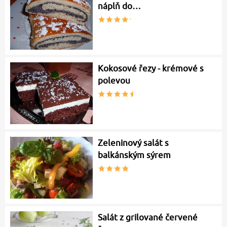
náplň do…
Kokosové řezy - krémové s
polevou
Zeleninový salát s
balkánským sýrem
Salát z grilované červené