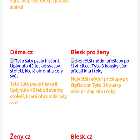
Šafářová: Nejnovější jablko
sváru!
Dáma.cz
Blesk pro ženy
Největší módní přešlapy po
Tyto šaty psaly historii:
čtyřicítce: Tyto 3 kousky
Uplynulo 45 let od svatby
vám přidají kila i roky
století, která ohromila celý
svět
Ženy.cz
Blesk.cz