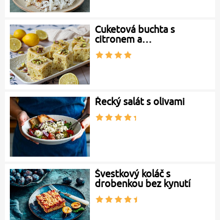
Cuketová buchta s
citronem a…
Řecký salát s olivami
Švestkový koláč s
drobenkou bez kynutí