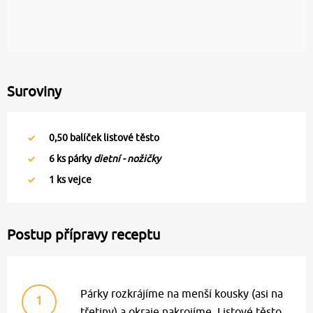
Suroviny
0,50
balíček listové těsto
6
ks párky
dietní - nožičky
1
ks vejce
Postup přípravy receptu
Párky rozkrájíme na menší kousky (asi na
1
třetiny) a okraje nakrojíme. Listové těsto