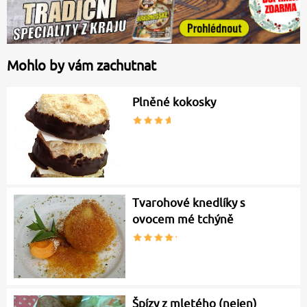
Mohlo by vám zachutnat
Plněné kokosky
Tvarohové knedlíky s
ovocem mé tchýně
Špízy z mletého (nejen)