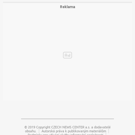
© 2019 Copyright
CZECH NEWS CENTER a.s.
a dodavatelé
obsahu.
Autorská práva k publikovaným materiálům
Podmínky pro užívání služby informační společnosti