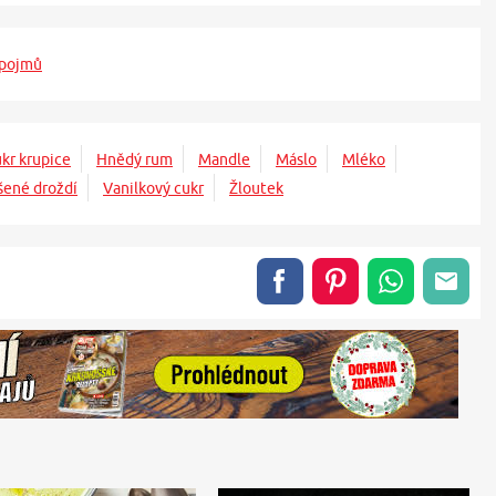
 pojmů
kr krupice
Hnědý rum
Mandle
Máslo
Mléko
šené droždí
Vanilkový cukr
Žloutek