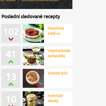
Poslední sledované recepty
Nepečený
102
koláč se…
Vegetariánské
41
karbanátky
Klasické lečo
13
Americké
10
okurky