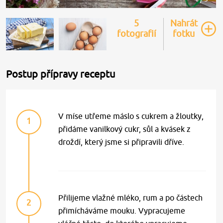
5
Nahrát
fotografií
fotku
Postup přípravy receptu
V míse utřeme máslo s cukrem a žloutky,
1
přidáme vanilkový cukr, sůl a kvásek z
droždí, který jsme si připravili dříve.
Přilijeme vlažné mléko, rum a po částech
2
přimícháváme mouku. Vypracujeme