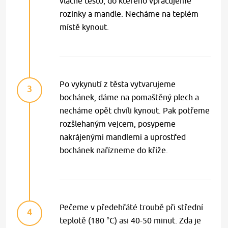
vláčné těsto, do kterého vpracujeme
rozinky a mandle. Necháme na teplém
místě kynout.
Po vykynutí z těsta vytvarujeme
3
bochánek, dáme na pomaštěný plech a
necháme opět chvíli kynout. Pak potřeme
rozšlehaným vejcem, posypeme
nakrájenými mandlemi a uprostřed
bochánek nařízneme do kříže.
Pečeme v předehřáté troubě při střední
4
teplotě (180 °C) asi 40-50 minut. Zda je