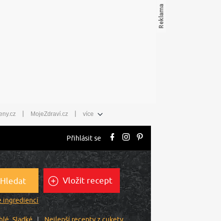
|
|
eny.cz
MojeZdraví.cz
více
Přihlásit se
Vložit recept
Hledat
 ingrediencí
hlé
Sladké
Nejlepší recepty z cukety