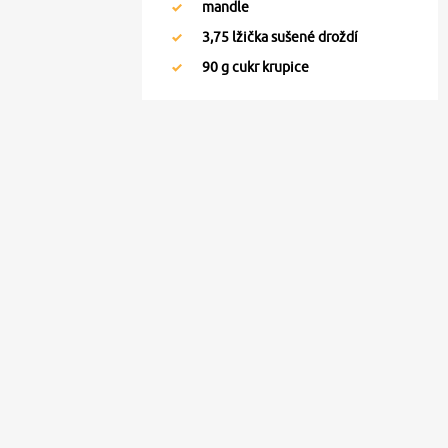
mandle
3,75
lžička sušené droždí
90
g cukr krupice