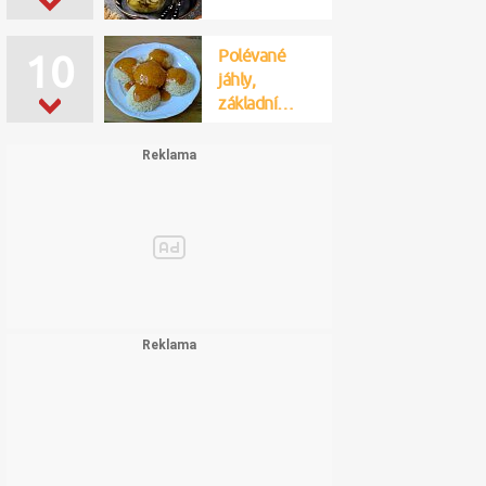
Polévané
10
jáhly,
základní…