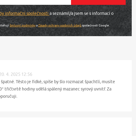
by informační společnosti
a seznámil/a jsem se s informací o
ztahují
Smluvní podmínky
a
Zásady ochrany osobních údajů
společnosti Google.
20. 4. 2025 12:56
špatné. Těsto je řídké, spíše by šlo rozmazat špachtlí, musíte
° třičtvrtě hodiny udělá spálený mazanec syrový uvnitř. Za
poručuji.