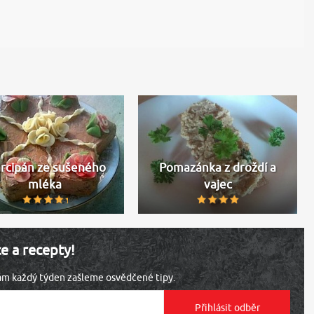
rcipán ze sušeného
Pomazánka z droždí a
mléka
vajec
ce a recepty!
vám každý týden zašleme osvědčené tipy.