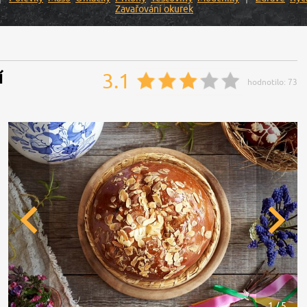
Zavařování okurek
í
3.1
hodnotilo:
73
1 / 5