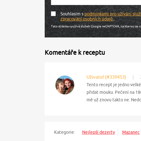
Souhlasím s
podmínkami pro užívání služ
zpracování osobních údajů
.
Tato stránka využívá služeb Google reCAPTCHA, na kterou se v
Komentáře k receptu
Uživatel (#339453)
|
Tento recept je jedno velké 
přidat mouku. Pečení na 180
mě už znovu takto ne. Nedo
Kategorie:
Nejlepší dezerty
Mazanec