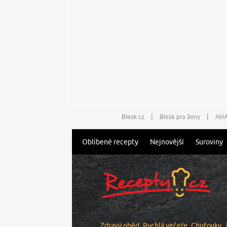
|
|
Blesk.cz
Blesk pro ženy
AHA
Oblíbené recepty
Nejnovější
Suroviny
Zdravý oběd
Rychlá večeře
Chuťovky