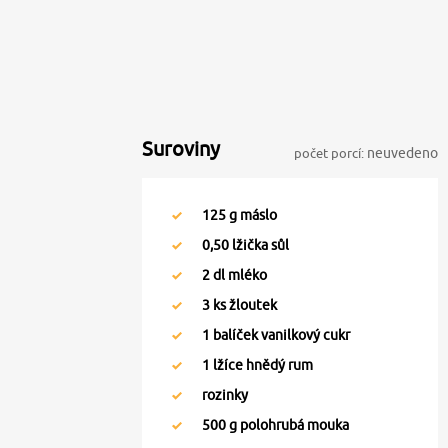
Suroviny
počet porcí:
neuvedeno
125
g máslo
0,50
lžička sůl
2
dl mléko
3
ks žloutek
1
balíček vanilkový cukr
1
lžíce hnědý rum
rozinky
500
g polohrubá mouka