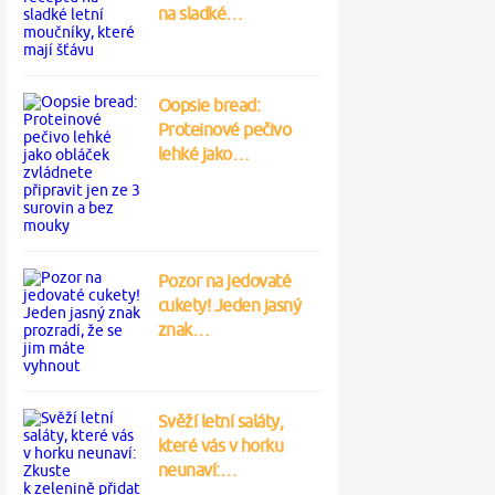
na sladké…
Oopsie bread:
Proteinové pečivo
lehké jako…
Pozor na jedovaté
cukety! Jeden jasný
znak…
Svěží letní saláty,
které vás v horku
neunaví:…