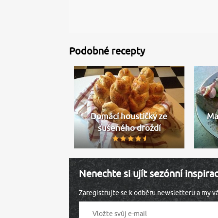
Podobné recepty
Domácí houstičky ze
Ma
sušeného droždí
Nenechte si ujít sezónní inspira
Zaregistrujte se k odběru newsletteru a my 