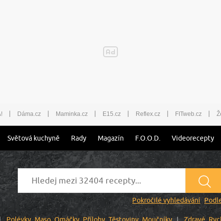
|
|
|
|
|
|
!
Dáma.cz
Maminka.cz
E15.cz
Reflex.cz
FITweb.cz
Ž
Světová kuchyně
Rady
Magazín
F.O.O.D.
Videorecepty
Pokročilé vyhledávání
Podle
Polévky
Maso
Omáčky
Přílohy
Těstoviny
Moučníky
Zdravé
Ryc