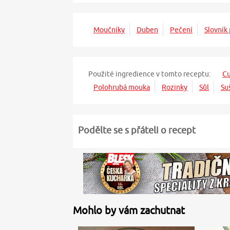
Moučníky
Duben
Pečení
Slovník
Použité ingredience v tomto receptu:
Cu
Polohrubá mouka
Rozinky
Sůl
Su
Podělte se s přáteli o recept
Mohlo by vám zachutnat