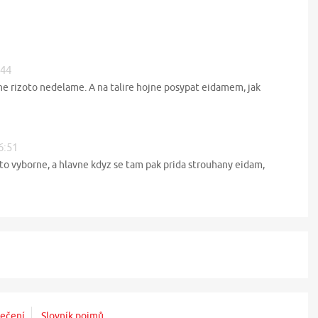
:44
ine rizoto nedelame. A na talire hojne posypat eidamem, jak
6:51
to vyborne, a hlavne kdyz se tam pak prida strouhany eidam,
ečení
Slovník pojmů