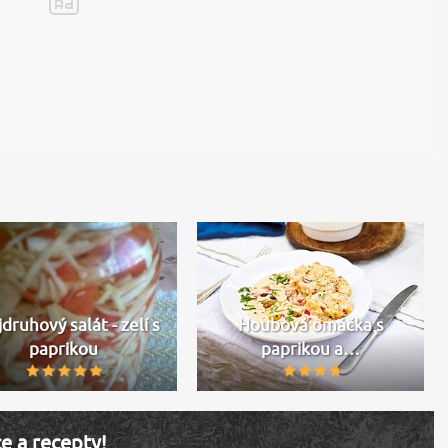
druhový salát - zelí s
Houbová omáčka s
paprikou
paprikou a…
ce a recepty!