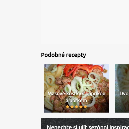
Podobné recepty
Masové kostky s paprikou
Dvoj
a pórkem
Nenechte si ujít sezónní inspira