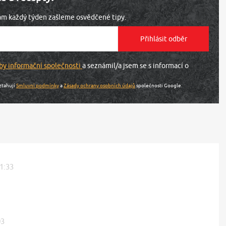
vám každý týden zašleme osvědčené tipy.
by informační společnosti
a seznámil/a jsem se s informací o
ztahují
Smluvní podmínky
a
Zásady ochrany osobních údajů
společnosti Google.
11:33
03