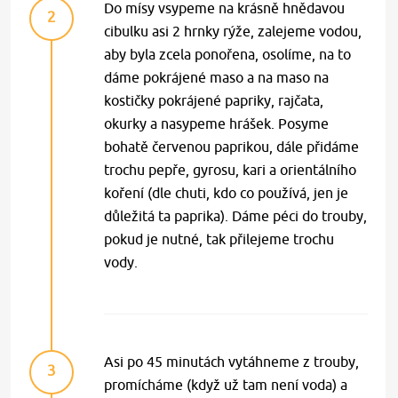
Do mísy vsypeme na krásně hnědavou
2
cibulku asi 2 hrnky rýže, zalejeme vodou,
aby byla zcela ponořena, osolíme, na to
dáme pokrájené maso a na maso na
kostičky pokrájené papriky, rajčata,
okurky a nasypeme hrášek. Posyme
bohatě červenou paprikou, dále přidáme
trochu pepře, gyrosu, kari a orientálního
koření (dle chuti, kdo co používá, jen je
důležitá ta paprika). Dáme péci do trouby,
pokud je nutné, tak přilejeme trochu
vody.
Asi po 45 minutách vytáhneme z trouby,
3
promícháme (když už tam není voda) a