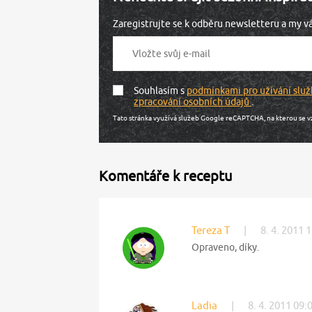
Zaregistrujte se k odběru newsletteru a my 
Souhlasím s
podmínkami pro užívání služ
zpracování osobních údajů
.
Tato stránka využívá služeb Google reCAPTCHA, na kterou se v
Komentáře k receptu
Tereza T
|
8. 4. 2011 
Opraveno, díky.
Ladia
|
8. 4. 2011 09: