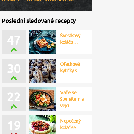
Poslední sledované recepty
Švestkový
47
koláč s…
Ořechové
30
kytičky s…
Vafle se
22
špenátem a
vejci
Nepečený
19
koláč se…