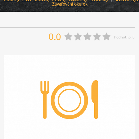
Zavařování okurek
0.0
hodnotilo:
0