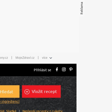
|
|
eny.cz
MojeZdraví.cz
více
Přihlásit se
Vložit recept
Hledat
 ingrediencí
hlé
Sladké
Nejlepší recepty z cukety