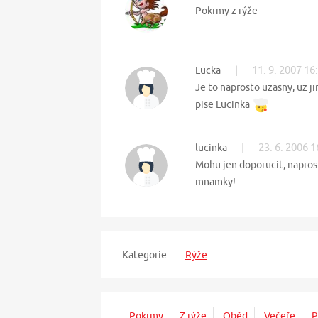
Pokrmy z rýže
|
11. 9. 2007 16
Lucka
Je to naprosto uzasny, uz j
pise Lucinka
|
23. 6. 2006 1
lucinka
Mohu jen doporucit, napros
mnamky!
Kategorie:
Rýže
Pokrmy
Z rýže
Oběd
Večeře
P