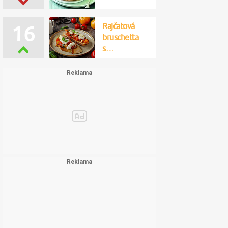
Rajčatová
16
bruschetta
s…