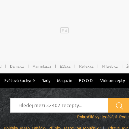
|
|
|
|
|
|
!
Dáma.cz
Maminka.cz
E15.cz
Reflex.cz
FITweb.cz
Ž
Světová kuchyně
Rady
Magazín
F.O.O.D.
Videorecepty
Pokročilé vyhledávání
Podle
Polévky
Maso
Omáčky
Přílohy
Těstoviny
Moučníky
Zdravé
Ryc