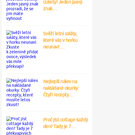
cukety! Jeden jasný
znak…
Svěží letní saláty,
které vás v horku
neunaví:…
Nejlepší nálev na
nakládané okurky:
Čtyři recepty…
Proč jíst cottage každý
den? Tady je 7…