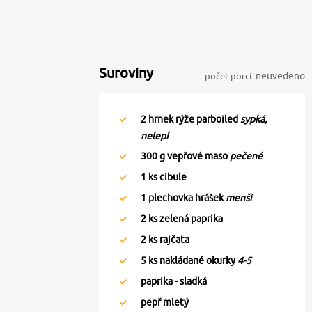
Suroviny
počet porcí:
neuvedeno
2
hrnek rýže parboiled
sypká,
nelepí
300
g vepřové maso
pečené
1
ks cibule
1
plechovka hrášek
menší
2
ks zelená paprika
2
ks rajčata
5
ks nakládané okurky
4-5
paprika - sladká
pepř mletý