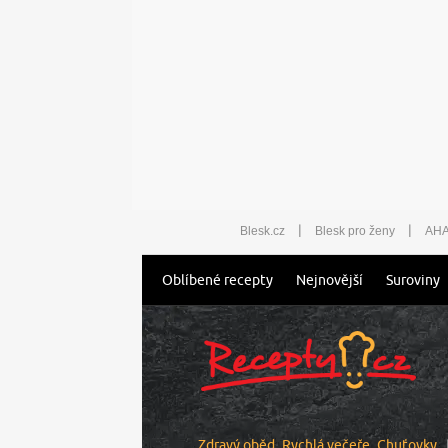
|
|
Blesk.cz
Blesk pro ženy
AHA
Oblíbené recepty
Nejnovější
Suroviny
Zdravý oběd
Rychlá večeře
Chuťovky